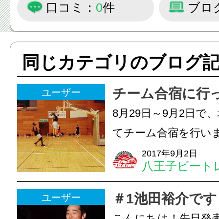
口コミ：
0
件
ブロ
同じカテゴリのブログ
チーム合宿に行
ユーザー
8月29日～9月2日で
てチーム合宿を行い
選手も合流し、メン
2017年9月2日
八王子ビート
TEAMトレインズ練
チーム内でのコミュ
＃1池田裕介です
ユーザー
深めるための合宿でもあ
こんにちは！先日発