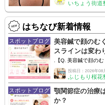
いちょう街道
月皮膚(真皮層)への
への電気美容鍼のダ
はちなび新着情報
を7ヶ月継続して頂...
スポットブログ
美容鍼で顔のむ
スラインは変わ
.【Q. 美容鍼で顔の
ラインは変わりますか
投稿日：2026年08
ふじもり桜花
変化を感じる方も多
で顔まわりの筋肉や
スポットブログ
顎関節症の治療
ことで、血流を促し
か？