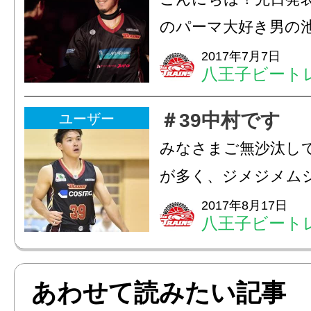
のパーマ大好き男の池
初めてのblogで何
2017年7月7日
八王子ビート
からないので、何か
えて下さい^ ^ちな
＃39中村です
ユーザー
レと夜は自主練があるの
みなさまご無沙汰し
が多く、ジメジメム
ミーンといった夏が
2017年8月17日
八王子ビート
お盆はゆっくりと過
ょうか。今週のブロ
あわせて読みたい記事
番号39番・中村寛大