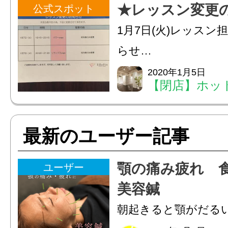
が開かれます。時間は
★レッスン変更
公式スポット
まで（最終日16時ま
1月7日(火)レッスン
つイメージが膨らんだ、
らせ
★*:;;;:*:;;;:**:;;;:*:;;;:**:;;
2020年1月5日
【閉店】ホッ
ィット 八王子
最新のユーザー記事
顎の痛み疲れ 
ユーザー
美容鍼
朝起きると顎がだる