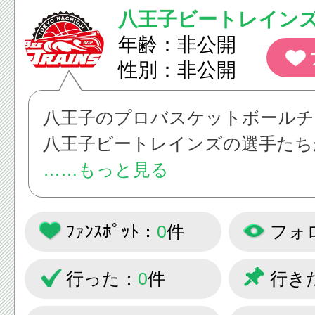
八王子ビートレイン
年齢：非公開
性別：非公開
八王子のプロバスケットボールチ
八王子ビートレインズの選手たち
子を投稿していきます！
……もっと見る
ﾌｧﾝｽﾎﾟｯﾄ：
0
件
フォ
行った：
0
件
行き