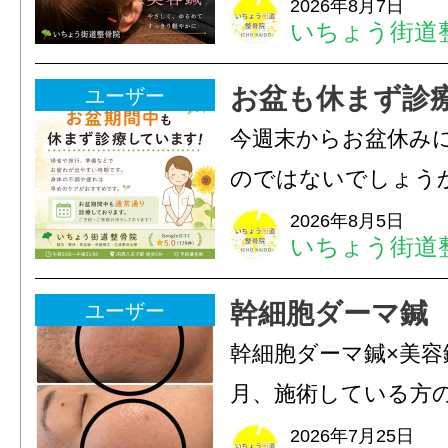
ありませんか？無意
2026年8月7日
いちょう街道
は、顎の痛みや疲れ
フェイスラインの張
お盆も休まず診
ユーザー
のこわばり・頭痛や
今週末からお盆休み
ながることがありま
のではないでしょう
は、...
長時間の運転などで
2026年8月5日
いちょう街道
痛・足の疲れが出や
いちょう街道整骨院
幹細胞ダーマ鍼
ユーザー
も通常通り診療して
幹細胞ダーマ鍼×美容
みの...
月、施術している方
写真上 2025年9月写
2026年7月25日