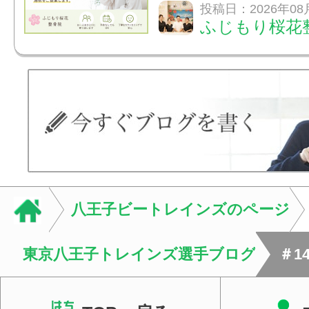
か？A：はい、お任
投稿日：2026年08
ふじもり桜花
性的な肩こりの原因
慣など様々です。痛
し、お一人おひとり
をご提案します。.#肩こ
八王子ビートレインズのページ
東京八王子トレインズ選手ブログ
＃1