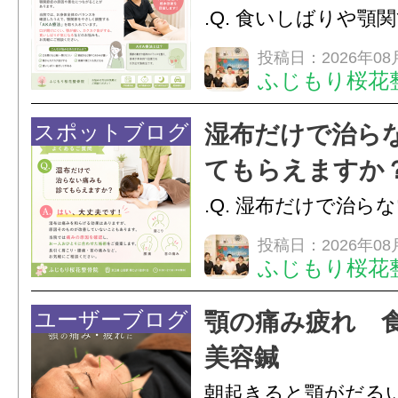
のこわばりにアプローチ
.Q. 食いしばりや顎
らえますか？A. は
投稿日：2026年08
ふじもり桜花
す。食いしばりや歯
けでなく首や肩の筋
スポットブログ
湿布だけで治ら
担をかけ、顎関節症
てもらえますか
つながることがあります
.Q. 湿布だけで治ら
らえますか？A. は
投稿日：2026年08
ふじもり桜花
湿布は痛みを和らげ
すが、原因そのもの
ユーザーブログ
顎の痛み疲れ 
いこともあります。
美容鍼
原因を確認し、お一人お
朝起きると顎がだる