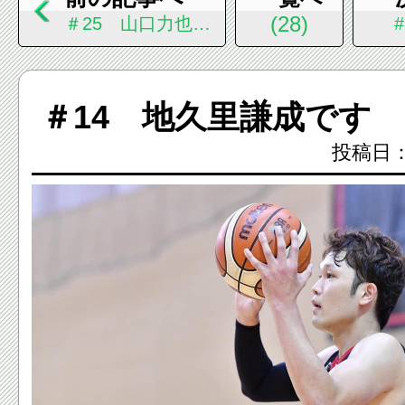
(28)
＃25 山口力也で
す
＃14 地久里謙成です
投稿日：