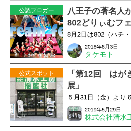
し...
八王子の著名人
公認ブロガー
802どりぃむフェ
8月2日は802（ハチ
日！本日、2018年8月
2018年8月3日
タケモト
市芸術文化会館 いち
催された「802どり
「第12回 はが
公式スポット
2018 in 八王子」
展」
でレポー...
５月31日（金）より
まで、調布市仙川の
2019年5月29日
株式会社清水
て、「第12回はがき
（ようらんし