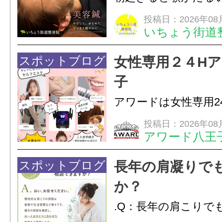
ありませんか？無意
投稿日：2026年08
いちょう街道
は、顎の痛みや疲れ
フェイスラインの張
スポットブログ
女性専用２４H
のこわばり・頭痛や
子
ながることがありま
アワードは女性専用2
は、...
フエステを 思いっ
投稿日：2026年08
アワード八王
開催中
24時間ジム&
脱毛
スポットブログ
長年の肩凝りで
か？
.Q：長年の肩こりで