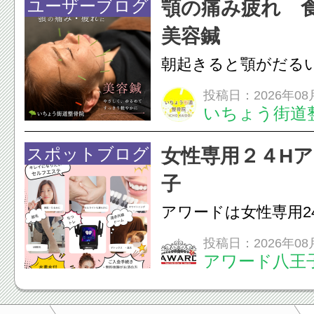
すが、原因そのもの
ユーザーブログ
顎の痛み疲れ 
いこともあります。
美容鍼
原因を確認し、お一人お
朝起きると顎がだる
ありませんか？無意
投稿日：2026年08
いちょう街道
は、顎の痛みや疲れ
フェイスラインの張
スポットブログ
女性専用２４H
のこわばり・頭痛や
子
ながることがありま
アワードは女性専用2
は、...
フエステを 思いっ
投稿日：2026年08
アワード八王
開催中
24時間ジム&
脱毛