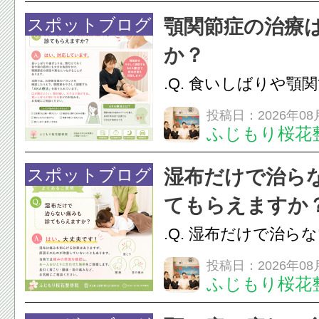
で顔まわりの筋肉や
スポットブログ
顎関節症の治療
ことで、血流を促し
か？
のこわばりにアプローチ
.Q. 食いしばりや顎
らえますか？A. は
投稿日：2026年08
ふじもり桜花
す。食いしばりや歯
けでなく首や肩の筋
スポットブログ
湿布だけで治ら
担をかけ、顎関節症
てもらえますか
つながることがあります
.Q. 湿布だけで治ら
らえますか？A. は
投稿日：2026年08
ふじもり桜花
湿布は痛みを和らげ