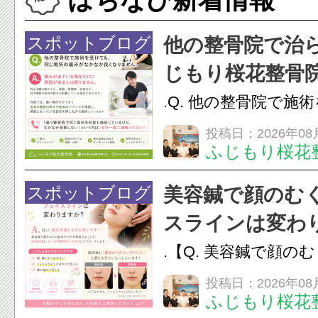
スポットブログ
他の整骨院で治
じもり桜花整骨
さい
.Q. 他の整骨院で施
じ場所の痛みがなか
投稿日：2026年08
ふじもり桜花
せん。A. 痛みが出
原因があるとは限り
スポットブログ
美容鍼で顔のむ
腰の痛みでも、骨盤
スラインは変わ
など、別の関節や筋肉の
.【Q. 美容鍼で顔の
ラインは変わりますか
投稿日：2026年08
ふじもり桜花
変化を感じる方も多