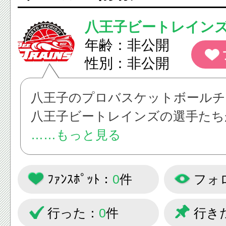
八王子ビートレイン
年齢：非公開
性別：非公開
八王子のプロバスケットボールチ
八王子ビートレインズの選手たち
子を投稿していきます！
……もっと見る
ﾌｧﾝｽﾎﾟｯﾄ：
0
件
フォ
行った：
0
件
行き