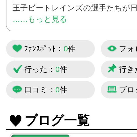
王子ビートレインズの選手たちが
投稿していきます！
……もっと見る
ﾌｧﾝｽﾎﾟｯﾄ：
0
件
フォ
行った：
0
件
行き
口コミ：
0
件
ブロ
ブログ一覧