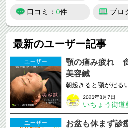
口コミ：
0
件
ブロ
最新のユーザー記事
顎の痛み疲れ 
ユーザー
美容鍼
朝起きると顎がだる
ありませんか？無意
2026年8月7日
いちょう街道
は、顎の痛みや疲れ
フェイスラインの張
お盆も休まず診
ユーザー