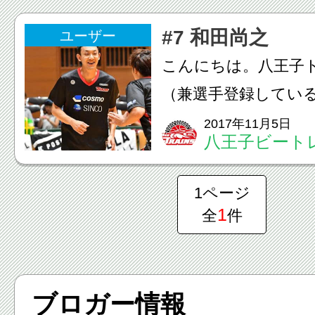
#7 和田尚之
ユーザー
こんにちは。八王子
（兼選手登録してい
おかげさまで2017-
2017年11月5日
八王子ビート
ーストステージ優勝
プロ参入から苦節3
1ページ
ち上げから5年目にして
1
全
件
ブロガー情報