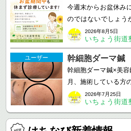
のこわばり・頭痛や
今週末からお盆休み
ながることがありま
のではないでしょう
は、...
長時間の運転などで
2026年8月5日
いちょう街道
痛・足の疲れが出や
いちょう街道整骨院
幹細胞ダーマ鍼
ユーザー
も通常通り診療して
幹細胞ダーマ鍼×美容
みの...
月、施術している方
写真上 2025年9月写
2026年7月25日
いちょう街道
月皮膚(真皮層)への
への電気美容鍼のダ
はちなび新着情報
を7ヶ月継続して頂...