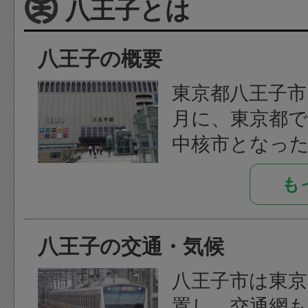
八王子とは
八王子の概要
東京都八王子市は
月に、東京都
中核市となっ
最大の都市と
も
す。
2017年には市
八王子の交通・気候
を迎える事と
子市長の石森孝
八王子市は東京
筆頭に市民が
置し、交通網