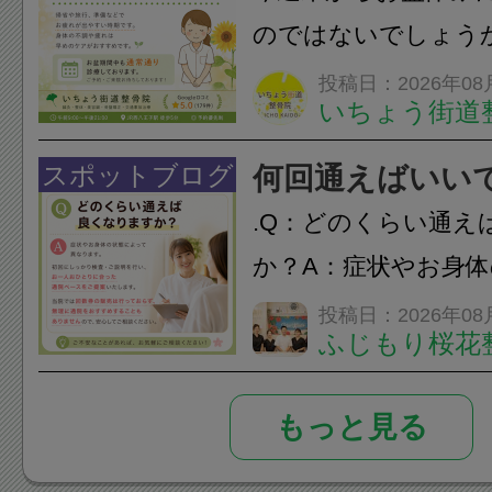
のではないでしょう
長時間の運転などで
投稿日：2026年08
いちょう街道
痛・足の疲れが出や
いちょう街道整骨院
スポットブログ
何回通えばいい
も通常通り診療して
.Q：どのくらい通え
みの...
か？A：症状やお身
異なります。初回に
投稿日：2026年08
ふじもり桜花
ご説明を行い、お一
った通院ペースをご
もっと見る
す。当院では回数券
て...