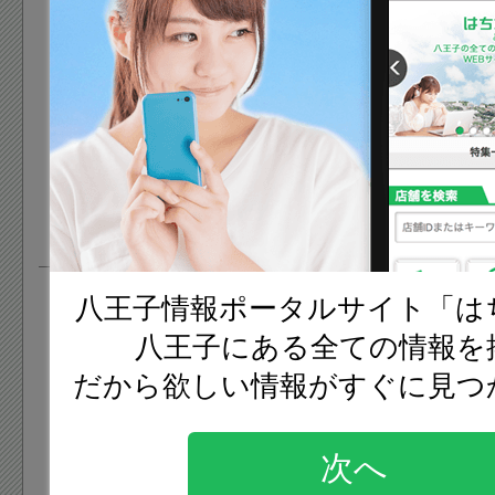
八王子の産業
って築かれた
為、東京都心
子城跡」など様
地場産業は古
夏は暑く、冬
スポットがあ
（ようさん）
う気候、天気
王子市役所周辺
が有名であり
ます。
の支流になる
地八王子から横
子駅周辺では様
も
ぶ為に使用さ
やドラマなど
現在も絹の道
われており、
八王子情報ポータルサイト「は
八王子の歴史
ます。
数のロケ地と
八王子にある全ての情報を
現在では、石川
八王子の歴史は
です。
だから欲しい情報がすぐに見つ
地域などには
在の八王子市域
北島三郎やフ
を集めていま
みつき始めたの
ンキーベイビ
次へ
字が成立し、文