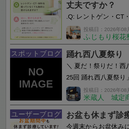
し、お一人おひとり
丈夫ですか？
をご提案します。.#肩こ
.Q: レントゲン・CT
いなくても施術は受
投稿日：2026年08
ふじもり桜花
A: はい、受けられ
態を丁寧に確認した
スポットブログ
踊れ西八夏祭り
います。必要に応じ
＼ 夏だ！祭りだ！西
ン・CT・MRIなどの検.
25回 踊れ西八夏祭
てくる！ 伝統の【阿
投稿日：2026年08
米蔵人 城定
情熱の【よさこいソ
結！数多くの団体が
ユーザーブログ
お盆も休まず診
店街を舞台に最高の演舞
今週末からお盆休み