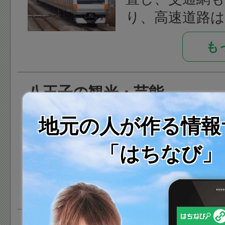
り、地方博覧会
り、高速道路は
都市緑化フェ
を利用する八
などの記念事
も
西方面に向かう
れます。
車道や、八王子
八王子の観光・芸能
へ向かう圏央
幹線道路は国道
人口は都内の
地元の人が作る情報
道20号(甲州街
第1位の約57
電車はJR中央線
「はちなび」
おり、ミシュ
線、八高線、京
を獲得した「
複数路線があ
も
や、「武蔵野陵
南の多摩丘陵と
御陵）」、北条
丘陵に囲まれ