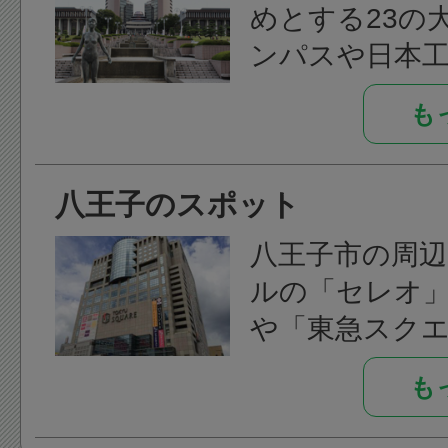
王子のグルメ
めとする23の
康の次男氏照は
以外にも知ら
ンパスや日本
を構えました
なりました。
多数の専門学
八王子城の鎮
も
約11万人の学
頭天王の8人の
いるので、八
られていた八
八王子のスポット
るJR中央線の
が、現在の八王
中心にマンシ
前の由来とさ
八王子市の周
ートなどの不
す。
ルの「セレオ」
他の都市に比
北条家が豊臣家
や「東急スク
ます。
たのち、この
子」、サザン
八王子市内の高
も
家康のものと
ー、三井アウ
は2016年の夏
保長安により
ークなどの大