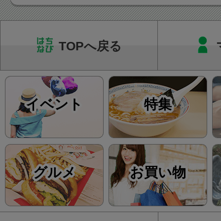
野球（甲子園）
整備され八王
も八王子夢美術
代表として「八
甲州街道沿いに
ーツジムクラ
八王子高校」が
TOPへ戻る
を設けて住民
館、居酒屋、映
場しました。
ました。
泉、ホテル、
徳川は普段は
屋、ランチ提
田畑を耕して
イベント
特集
どの多くの有
警備など特別な
があり、八王
の際に、下級
心に多くの人
て軍役の課さ
がっています
グルメ
お買い物
千人同心を作