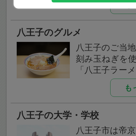
ンモン）、ヒ
も
よって歴史事
谷由実、元AKB
ることが可能な
みなみなどの
八王子のグルメ
となっていま
や、ゆかりの
八王子市内には
も多数活躍し
八王子のご当
になっている
刻み玉ねぎを
跡」、「船田遺
「八王子ラーメ
「北野遺跡」な
グルメの「八
知る事のでき
も
タン」やC級グ
数存在します
ンカツ」があ
戦国時代にな
八王子の大学・学校
アで紹介取り
が多摩地域から
ことも多く、
八王子市は帝京
に勢力を伸ば