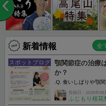
新着情報
スポットブログ
顎関節症の治療
か？
.Q. 食いしばりや顎
らえますか？A. は
投稿日：2026年08
ふじもり桜花
す。食いしばりや歯