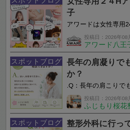
スポットブログ
女性専用２４H
のこわばり・頭痛や
子
ながることがありま
アワードは女性専用2
は、...
フエステを 思いっ
投稿日：2026年08
アワード八王
開催中
24時間ジム&
脱毛
スポットブログ
長年の肩凝りで
か？
.Q：長年の肩こりで
か？A：はい、お任
投稿日：2026年08
ふじもり桜花
性的な肩こりの原因
慣など様々です。痛
スポットブログ
整形外科に行っ