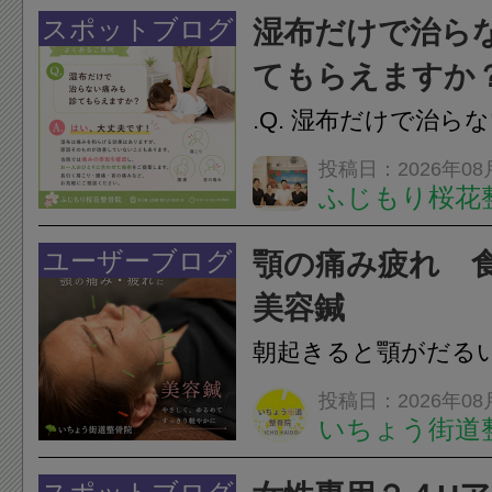
けでなく首や肩の筋
スポットブログ
湿布だけで治ら
担をかけ、顎関節症
てもらえますか
つながることがあります
.Q. 湿布だけで治ら
らえますか？A. は
投稿日：2026年08
ふじもり桜花
湿布は痛みを和らげ
すが、原因そのもの
ユーザーブログ
顎の痛み疲れ 
いこともあります。
美容鍼
原因を確認し、お一人お
朝起きると顎がだる
ありませんか？無意
投稿日：2026年08
いちょう街道
は、顎の痛みや疲れ
フェイスラインの張