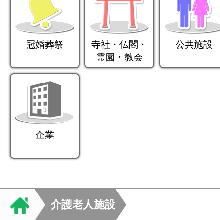
冠婚葬祭
寺社・仏閣・
公共施設
霊園・教会
企業
介護老人施設