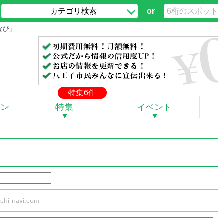
カテゴリ検索
or
なび」
特集6件
ポン
特集
イベント