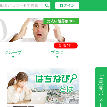
ログイン
新着4件
グループ
ブログ
ご
意
見
ポ
ス
ト