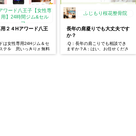
アワード八王子【女性専
ふじもり桜花整骨院
用】24時間ジム&セル
フ...
専用２４Hアワード八王
長年の肩凝りでも大丈夫です
か？
ドは女性専用24Hジム＆セ
.Q：長年の肩こりでも相談でき
ステを 思いっきり♬無料
ますか？A：はい、お任せくださ
催中
い。慢性的な肩こりの原因は姿勢
や生活習慣など様々です。...