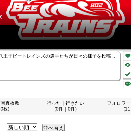
ズ
八王子ビートレインズの選手たちが日々の様子を投稿し
｜写真枚数
行った｜行きたい
フォロワー
｜0枚)
(0件｜0件)
(11
月