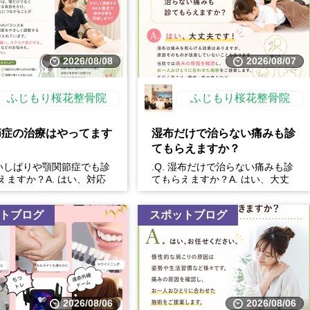
2026/08/08
2026/08/07
ふじもり桜花整骨院
ふじもり桜花整骨院
節症の治療はやってます
湿布だけで治らない痛みも診
てもらえますか？
 食いしばりや顎関節症でも診
.Q. 湿布だけで治らない痛みも診
えますか？A. はい、対応
てもらえますか？A. はい、大丈
ます。食いしばりや歯ぎし
夫です！湿布は痛みを和らげる効
だけでなく...
果はありますが、原...
トブログ
スポットブログ
2026/08/06
2026/08/06