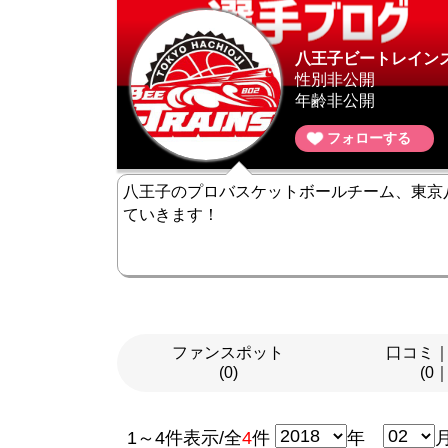
八王子ビートレイン
性別非公開
年齢非公開
フォローする
八王子のプロバスケットボールチーム、東京
ていきます！
ファンスポット
口コミ
(0)
(0
1～4件表示/全
4
件
年