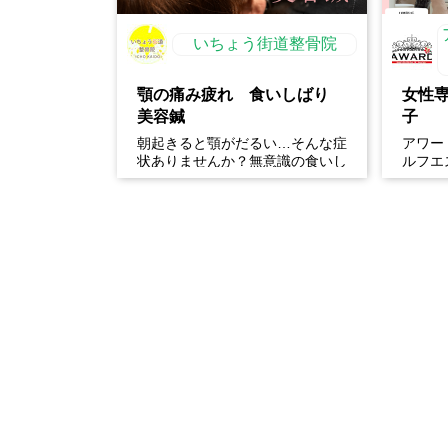
いちょう街道整骨院
顎の痛み疲れ 食いしばり
女性
美容鍼
子
朝起きると顎がだるい…そんな症
アワー
状ありませんか？無意識の食いし
ルフエ
ばりは、顎の痛みや疲れだけでな
体験開
く、・フェイスラインの張...