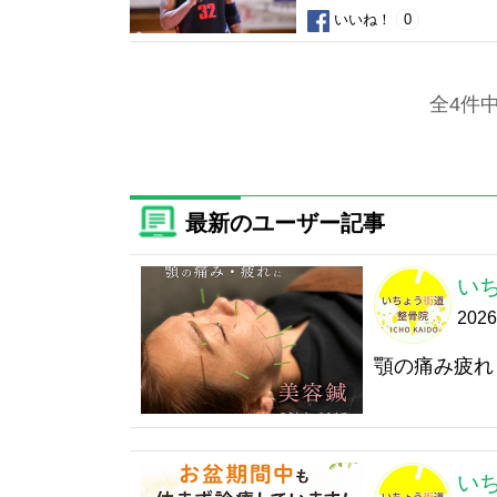
いいね！
0
全4件
最新のユーザー記事
い
202
顎の痛み疲れ
い