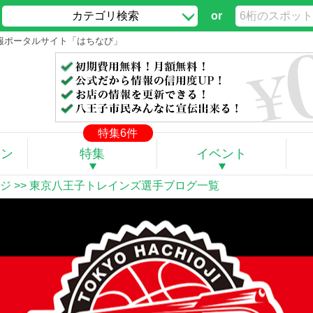
カテゴリ検索
or
情報ポータルサイト「はちなび」
特集6件
ポン
特集
イベント
ジ
>> 東京八王子トレインズ選手ブログ一覧