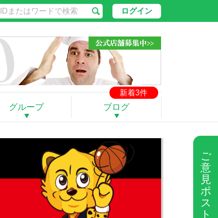
ログイン
新着3件
グループ
ブログ
ご
意
見
ポ
ス
ト