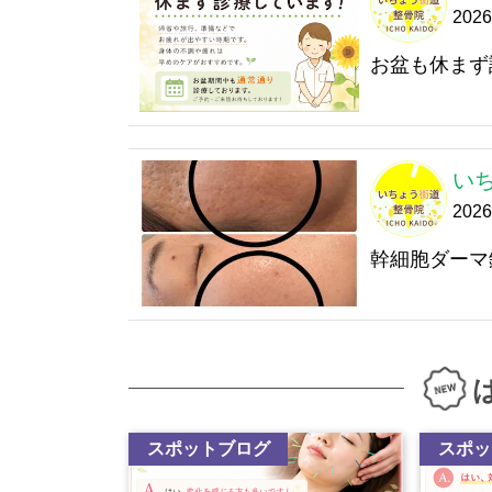
202
お盆も休まず
い
202
幹細胞ダーマ
スポットブログ
スポッ