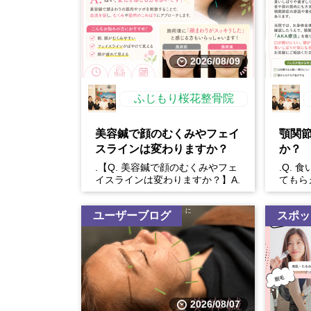
2026/08/09
ふじもり桜花整骨院
美容鍼で顔のむくみやフェイ
顎関
スラインは変わりますか？
か？
.【Q. 美容鍼で顔のむくみやフェ
.Q.
イスラインは変わりますか？】A.
てもら
はい、変化を感じる方も多いです
してい
✨美容鍼で顔まわ...
りは、顎
ユーザーブログ
スポッ
2026/08/07