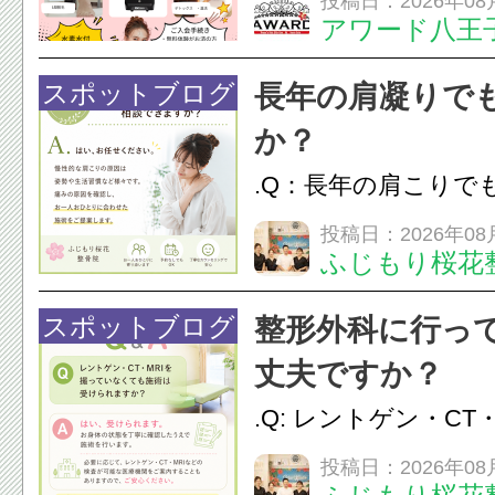
投稿日：2026年08
アワード八王
開催中
24時間ジム&
脱毛
スポットブログ
長年の肩凝りで
か？
.Q：長年の肩こりで
か？A：はい、お任
投稿日：2026年08
ふじもり桜花
性的な肩こりの原因
慣など様々です。痛
スポットブログ
整形外科に行っ
し、お一人おひとり
丈夫ですか？
をご提案します。.#肩こ
.Q: レントゲン・CT
いなくても施術は受
投稿日：2026年08