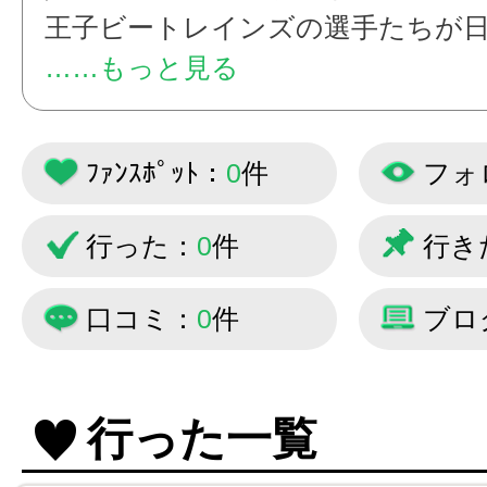
王子ビートレインズの選手たちが
投稿していきます！
……もっと見る
ﾌｧﾝｽﾎﾟｯﾄ：
0
件
フォ
行った：
0
件
行き
口コミ：
0
件
ブロ
行った一覧