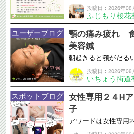
らえますか？A. は
投稿日：2026年08
ふじもり桜花
湿布は痛みを和らげ
すが、原因そのもの
ユーザーブログ
顎の痛み疲れ 
いこともあります。
美容鍼
原因を確認し、お一人お
朝起きると顎がだる
ありませんか？無意
投稿日：2026年08
いちょう街道
は、顎の痛みや疲れ
フェイスラインの張
スポットブログ
女性専用２４H
のこわばり・頭痛や
子
ながることがありま
アワードは女性専用2
は、...
フエステを 思いっ