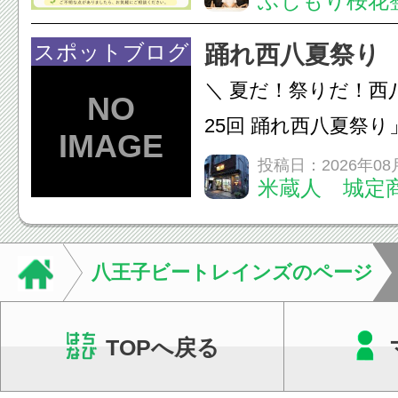
ふじもり桜花
A: はい、受けられ
態を丁寧に確認した
スポットブログ
踊れ西八夏祭り
います。必要に応じ
＼ 夏だ！祭りだ！西
ン・CT・MRIなどの検.
25回 踊れ西八夏祭
てくる！ 伝統の【阿
投稿日：2026年08
米蔵人 城定
情熱の【よさこいソ
結！数多くの団体が
店街を舞台に最高の演舞
八王子ビートレインズのページ
TOPへ戻る