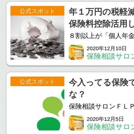
されないものがあり
年１万円の税軽
公式スポット
す。
保険料控除活用
院時の費用と健康保
８割以上が「個人年
一般的な収入...
活用していない」下
2020年12月10日
保険相談サロン
給与所得者数に占め
オーパ店
（生命保険料控除、
今入ってる保険
公式スポット
除、個人年金保険料
な？
を示したものです。給与
保険相談サロンＦＬ
られるお客様が保険
2020年12月5日
保険相談サロン
考えたきっかけで一