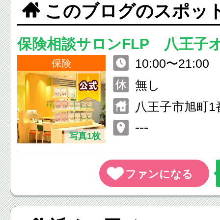
このブログのスポッ
保険相談サロンFLP 八王子
10:00〜21:00
保険
無し
八王子市旭町1
オーパ ６Ｆ
---
写真1枚