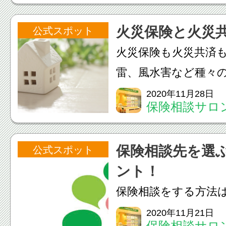
オーパ店
分に合った保険かど
火災保険と火災
公式スポット
い」というものです
火災保険も火災共済
丈夫かどうかはどの
雷、風水害など種々
けば...
する点は同じです。
2020年11月28日
保険相談サロン
険と火災共済の違い
オーパ店
ょう。火災保険と火
保険相談先を選
公式スポット
火災保険火災共済運
ント！
険...
保険相談をする方法
（保険会社職員）」
2020年11月21日
保険相談サロン