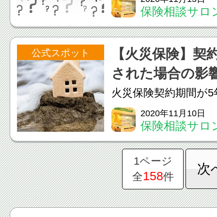
保険相談サロン
るのでしょうか、こ
オーパ店
ナウイルス感染症に
【火災保険】契
公式スポット
問をご紹介します。Ｑ
された場合の影
ウイルス感染症の検査を
火災保険契約期間が5
場合の影響は？契約期
2020年11月10日
保険相談サロン
と大きく下記の３つ
オーパ店
す。①保険料の総支
1ページ
次
火災保険は長期契約
158
全
件
料が割安に設定されてい