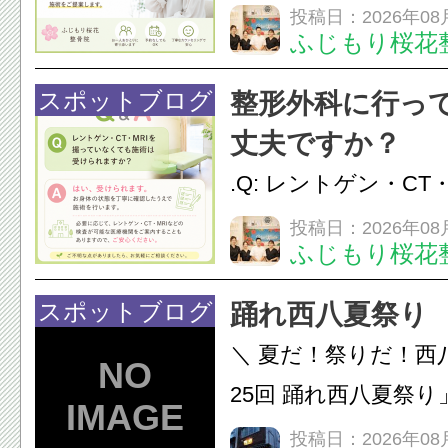
か？A：はい、お任
投稿日：2026年08
ふじもり桜花
性的な肩こりの原因
慣など様々です。痛
スポットブログ
整形外科に行っ
し、お一人おひとり
丈夫ですか？
をご提案します。.#肩こ
.Q: レントゲン・CT
いなくても施術は受
投稿日：2026年08
ふじもり桜花
A: はい、受けられ
態を丁寧に確認した
スポットブログ
踊れ西八夏祭り
います。必要に応じ
＼ 夏だ！祭りだ！西
ン・CT・MRIなどの検.
25回 踊れ西八夏祭
てくる！ 伝統の【阿
投稿日：2026年08