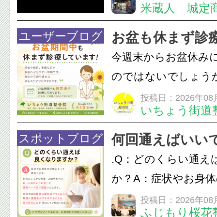
米蔵人 城定
情熱の【よさこいソ
結！数多くの団体が
ユーザーブログ
お盆も休まず診
店街を舞台に最高の演舞
今週末からお盆休み
のではないでしょう
長時間の運転などで
投稿日：2026年08
いちょう街道
痛・足の疲れが出や
いちょう街道整骨院
スポットブログ
何回通えばいい
も通常通り診療して
.Q：どのくらい通え
みの...
か？A：症状やお身
異なります。初回に
投稿日：2026年08
ふじもり桜花