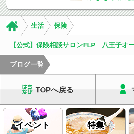
ご説明を行い、お一
った通院ペースをご
す。当院では回数券
生活
保険
て...
【公式】保険相談サロンFLP 八王子オ
ブログ一覧
TOPへ戻る
イベント
特集