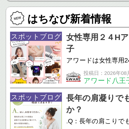
店
はちなび新着情報
スポットブログ
女性専用２４H
子
アワードは女性専用2
フエステを 思いっ
投稿日：2026年08
アワード八王
開催中
24時間ジム&
脱毛
スポットブログ
長年の肩凝りで
か？
.Q：長年の肩こりで