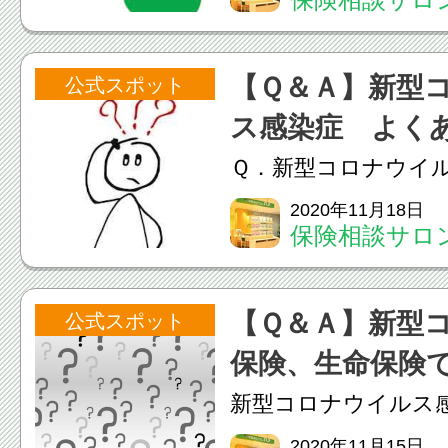
（来店型保険代理店
オーパ店
代理店」「独立系フ
【Ｑ＆Ａ】新型
公式スポット
プランナー」と、主
ス感染症 よく
す。保険相談をする
Ｑ．新型コロナウイ
う...
査には費用がかかり
2020年11月18日
保険相談サロン
いえ。新型コロナウ
オーパ店
判定するPCR検査は
【Ｑ＆Ａ】新型
公式スポット
判断した場合に、都
保険、生命保険
する医療機関で実施
る？
新型コロナウイルス
れ...
保険(医療保険、生命
2020年11月15日