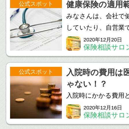
健康保険の適用
公式スポット
関するＱ＆ＡＱ．加
みなさんは、会社で
保...
していたり、自営業
康保険、公務員の方
2020年12月20日
保険相談サロン
入していると思いま
オーパ店
や治療を受けた時に
入院時の費用は
公式スポット
健康保険を使用出来
ゃない！？
健...
入院時にかかる費用
時には様々な費用が
2020年12月16日
保険相談サロン
れらは健康保険が適
オーパ店