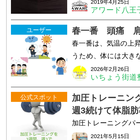
腹部のぽっこりお腹
2019年4月25日
アワード八王
多いです。皮下脂肪
24時間ジム&
カロリーの過剰摂取
脱毛
春一番 頭痛 
ユーザー
因です。だからジム
春一番は、気温の上
どして脂肪燃焼させ
うため、体には大き
そ...
ます。この時期は自
2026年2月26日
いちょう街道
すく、・頭痛・めま
こり・眠りが浅いと
加圧トレーニン
公式スポット
やすくなります。ま
週3続けて体脂肪
粉...
した
加圧トレーニングパ
を3週間続けた方が体
2021年5月15日