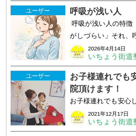
呼吸が浅い人
ユーザー
‍ 呼吸が浅い人の特
がしづらい」それ、
ているサインかもし
2026年4月14日
いちょう街道
⸻こんな特徴あり
すぐ疲れやすい→ 酸
お子様連れでも
ユーザー
込めていない 常に体が
院頂けます！
お子様連れでも安心
ます✨産後の骨盤調
2021年12月17日
いちょう街道
ニングなどお母さん