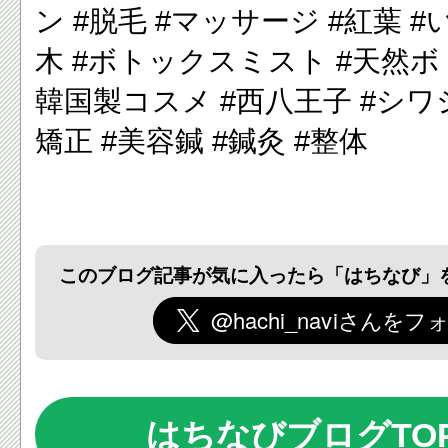
ン
#
脱毛
#
マッサージ
#紅葉
#
木
#
ボトックスミスト
#
天然ボ
韓国製コスメ
#
西八王子
#
シワ
矯正
#
美容鍼
#
鍼灸
#
整体
このブログ記事が気に入ったら「はちなび」
はちなびブログTO