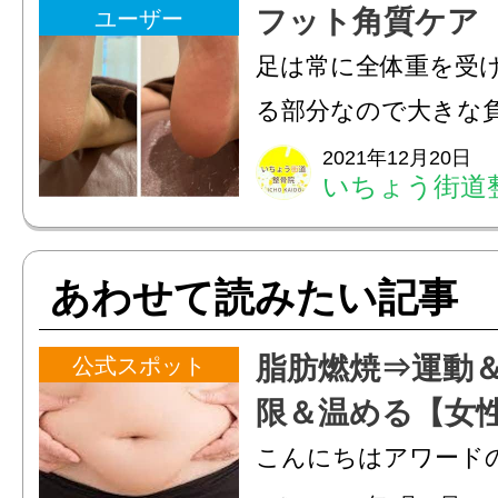
ューも沢山あります☘
フット角質ケア
ユーザー
@icho_kaido_seikots
足は常に全体重を受
@ichokaidoい...
る部分なので大きな
います。刺激から守
2021年12月20日
いちょう街道
が厚くなってしまい
が厚くなると匂いや
あわせて読みたい記事
原因になります。当
の...
脂肪燃焼⇒運動
公式スポット
限＆温める【女性
間ジム
こんにちはアワード