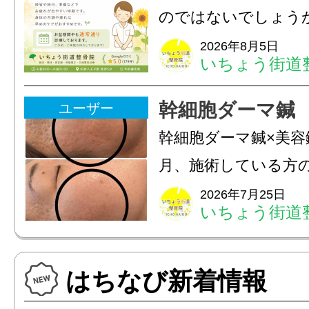
ながることがありま
のではないでしょう
は、...
長時間の運転などで
2026年8月5日
いちょう街道
痛・足の疲れが出や
いちょう街道整骨院
幹細胞ダーマ鍼
ユーザー
も通常通り診療して
幹細胞ダーマ鍼×美容
みの...
月、施術している方
写真上 2025年9月写
2026年7月25日
いちょう街道
月皮膚(真皮層)への
への電気美容鍼のダ
はちなび新着情報
を7ヶ月継続して頂...