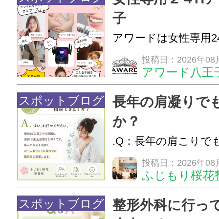
のこわばり・頭痛や
子
ながることがありま
アワードは女性専用2
は、...
フエステを 思いっ
投稿日：2026年08
アワード八王
開催中
24時間ジム&
脱毛
スポットブログ
長年の肩凝りで
か？
.Q：長年の肩こりで
か？A：はい、お任
投稿日：2026年08
ふじもり桜花
性的な肩こりの原因
慣など様々です。痛
スポットブログ
整形外科に行っ