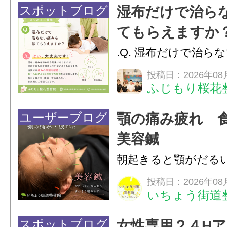
スポットブログ
湿布だけで治ら
てもらえますか
.Q. 湿布だけで治ら
らえますか？A. は
投稿日：2026年08
ふじもり桜花
湿布は痛みを和らげ
すが、原因そのもの
ユーザーブログ
顎の痛み疲れ 
いこともあります。
美容鍼
原因を確認し、お一人お
朝起きると顎がだる
ありませんか？無意
投稿日：2026年08
いちょう街道
は、顎の痛みや疲れ
フェイスラインの張
スポットブログ
女性専用２４H