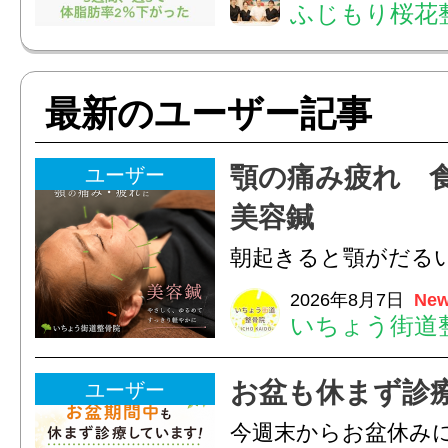
ふじもり桜花
ました金額にすると22
非当院で加圧トレー
最新のユーザー記事
みて下さい‍♂️.@fujimori
顎の痛み疲れ 
ユーザー
美容鍼
朝起きると顎がだる
ありませんか？無意
2026年8月7日
New
いちょう街道
は、顎の痛みや疲れ
フェイスラインの張
お盆も休まず診
ユーザー
のこわばり・頭痛や
今週末からお盆休み