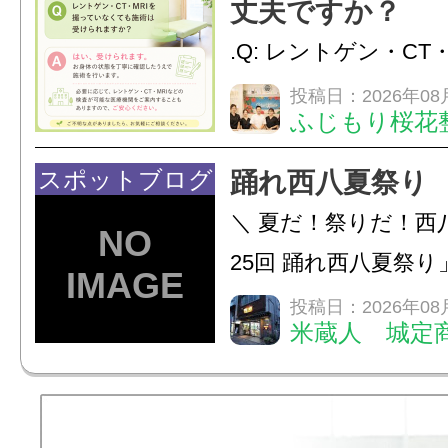
し、お一人おひとり
丈夫ですか？
をご提案します。.#肩こ
.Q: レントゲン・CT
いなくても施術は受
投稿日：2026年08
ふじもり桜花
A: はい、受けられ
態を丁寧に確認した
スポットブログ
踊れ西八夏祭り
います。必要に応じ
＼ 夏だ！祭りだ！西
ン・CT・MRIなどの検.
25回 踊れ西八夏祭
てくる！ 伝統の【阿
投稿日：2026年08
米蔵人 城定
情熱の【よさこいソ
結！数多くの団体が
店街を舞台に最高の演舞