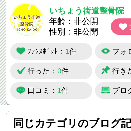
いちょう街道整骨院
年齢：非公開
性別：非公開
ﾌｧﾝｽﾎﾟｯﾄ：
1
件
フォ
行った：
0
件
行き
口コミ：
1
件
ブロ
同じカテゴリのブログ