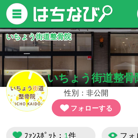
いちょう街道整骨院
いちょう街道整骨
性別：非公開
フォローする
ﾌｧﾝｽﾎﾟｯﾄ：
1
件
フォ