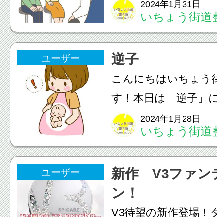
お話します。不妊症
2024年1月31日
いちょう街道
の男女が妊娠を希望
をしているのにも関
逆子
ユーザー
間妊娠しないことと
こんにちはいちょう
す...
す！本日は「逆子」
ます。逆子とは、母
2024年1月28日
いちょう街道
供の頭位が下にない
す。現在の鍼灸療法
新作 V3ファン
ユーザー
ものは「逆子の灸」
ン！
母体や...
V3待望の新作登場！