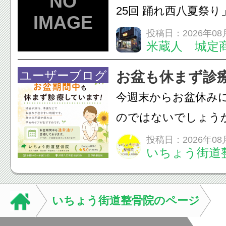
ン・CT・MRIなどの検.
25回 踊れ西八夏祭
てくる！ 伝統の【阿
投稿日：2026年08
米蔵人 城定
情熱の【よさこいソ
結！数多くの団体が
ユーザーブログ
お盆も休まず診
店街を舞台に最高の演舞
今週末からお盆休み
のではないでしょう
長時間の運転などで
投稿日：2026年08
いちょう街道
痛・足の疲れが出や
いちょう街道整骨院
も通常通り診療して
いちょう街道整骨院のページ
みの...