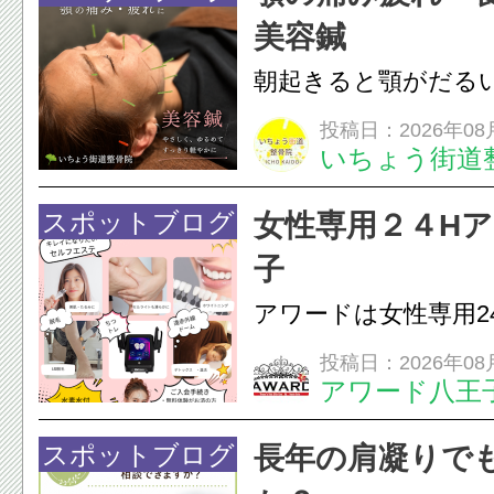
美容鍼
朝起きると顎がだる
ありませんか？無意
投稿日：2026年08
いちょう街道
は、顎の痛みや疲れ
フェイスラインの張
スポットブログ
女性専用２４H
のこわばり・頭痛や
子
ながることがありま
アワードは女性専用2
は、...
フエステを 思いっ
投稿日：2026年08
アワード八王
開催中
24時間ジム&
脱毛
スポットブログ
長年の肩凝りで