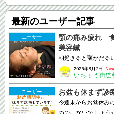
最新のユーザー記事
顎の痛み疲れ 
ユーザー
美容鍼
朝起きると顎がだる
ありませんか？無意
2026年8月7日
New
いちょう街道
は、顎の痛みや疲れ
フェイスラインの張
お盆も休まず診
ユーザー
のこわばり・頭痛や
今週末からお盆休み
ながることがありま
のではないでしょう