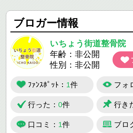
ブロガー情報
いちょう街道整骨院
年齢：非公開
性別：非公開
ﾌｧﾝｽﾎﾟｯﾄ：
1
件
フォ
行った：
0
件
行き
口コミ：
1
件
ブロ