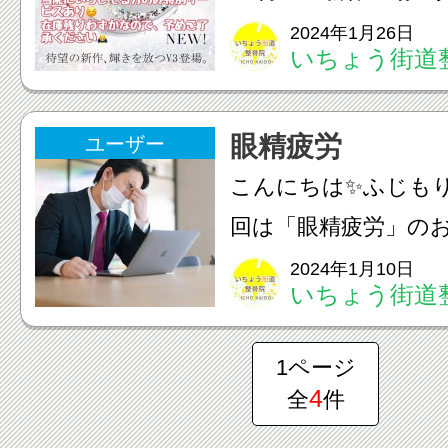
いってます数量限定
2024年1月26日
いちょう街道
ってしまったらごめ
い‍♂️@icho_kaido_sei
眼精疲労
ユーザー
@ichokaido#いちょ
こんにちは✨ふじも
回は「眼精疲労」の
す。眼精疲労は眼の
2024年1月10日
いちょう街道
味するのではなく、
起こすことを意味し
1ページ
何が原因かと言うと
4
全
件
労...