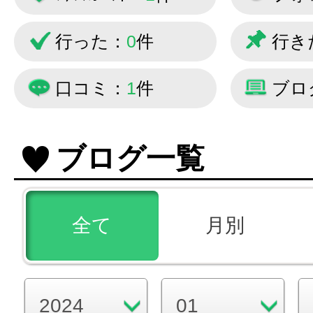
行った：
0
件
行き
口コミ：
1
件
ブロ
ブログ一覧
全て
月別