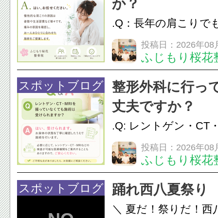
か？
.Q：長年の肩こりで
か？A：はい、お任
投稿日：2026年08
ふじもり桜花
性的な肩こりの原因
慣など様々です。痛
スポットブログ
整形外科に行っ
し、お一人おひとり
丈夫ですか？
をご提案します。.#肩こ
.Q: レントゲン・CT
いなくても施術は受
投稿日：2026年08
ふじもり桜花
A: はい、受けられ
態を丁寧に確認した
スポットブログ
踊れ西八夏祭り
います。必要に応じ
＼ 夏だ！祭りだ！西