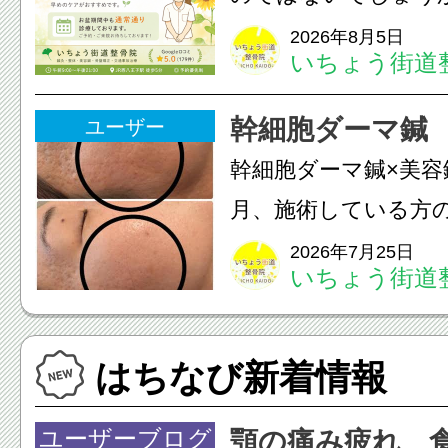
は、...
長時間の運転などで
2026年8月5日
いちょう街道
痛・足の疲れが出や
いちょう街道整骨院
幹細胞ダーマ鍼
ユーザー
も通常通り診療して
幹細胞ダーマ鍼×美容
みの...
月、施術している方
写真上 2025年9月写
2026年7月25日
いちょう街道
月皮膚(真皮層)への
への電気美容鍼のダ
はちなび新着情報
を7ヶ月継続して頂...
ユーザーブログ
顎の痛み疲れ 