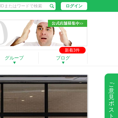
ログイン
新着3件
グループ
ブログ
ご
意
見
ポ
ス
ト