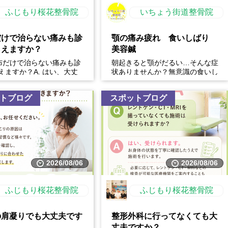
ふじもり桜花整骨院
いちょう街道整骨院
だけで治らない痛みも診
顎の痛み疲れ 食いしばり
らえますか？
美容鍼
 湿布だけで治らない痛みも診
朝起きると顎がだるい…そんな症
えますか？A. はい、大丈
状ありませんか？無意識の食いし
！湿布は痛みを和らげる効
ばりは、顎の痛みや疲れだけでな
ますが、原...
く、・フェイスラインの張...
トブログ
スポットブログ
2026/08/06
2026/08/06
ふじもり桜花整骨院
ふじもり桜花整骨院
の肩凝りでも大丈夫です
整形外科に行ってなくても大
丈夫ですか？