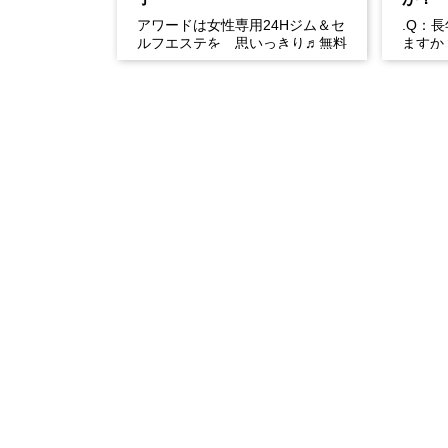
アワードは女性専用24Hジム＆セ
.Q：
ルフエステを 思いっきり♬無料
ますか
体験開催中
い。慢
や生活