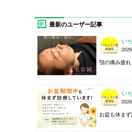
最新のユーザー記事
い
202
顎の痛み疲れ
い
202
お盆も休まず