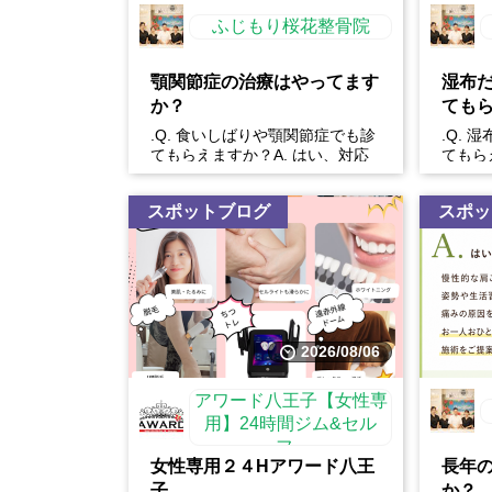
ふじもり桜花整骨院
顎関節症の治療はやってます
湿布
か？
ても
.Q. 食いしばりや顎関節症でも診
.Q.
てもらえますか？A. はい、対応
てもら
しています。食いしばりや歯ぎし
夫です
りは、顎だけでなく...
果はあり
スポットブログ
スポッ
2026/08/06
アワード八王子【女性専
用】24時間ジム&セル
フ...
女性専用２４Hアワード八王
長年
子
か？