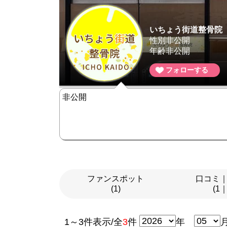
いちょう街道整骨院
性別非公開
年齢非公開
フォローする
非公開
ファンスポット
口コミ
(1)
(1
1～3件表示/全
3
件
年