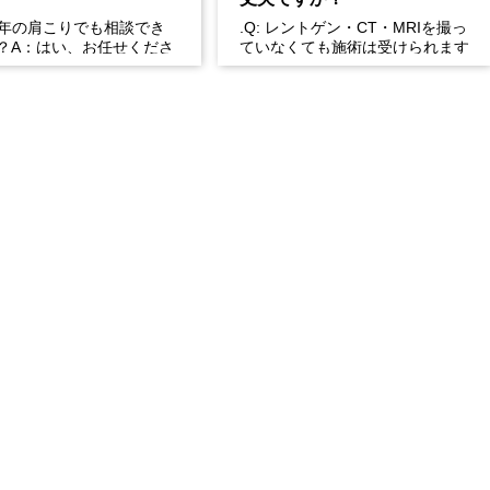
長年の肩こりでも相談でき
.Q: レントゲン・CT・MRIを撮っ
？A：はい、お任せくださ
ていなくても施術は受けられます
性的な肩こりの原因は姿勢
か？A: はい、受けられます。お
習慣など様々です。...
身体の状態を丁...