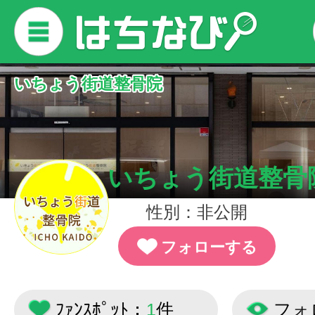
いちょう街道整骨院
いちょう街道整骨
性別：非公開
フォローする
ﾌｧﾝｽﾎﾟｯﾄ：
1
件
フォ