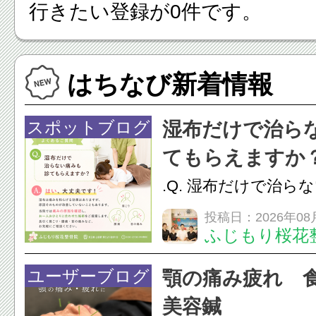
行きたい登録が0件です。
はちなび新着情報
スポットブログ
湿布だけで治ら
てもらえますか
.Q. 湿布だけで治ら
らえますか？A. は
投稿日：2026年08
ふじもり桜花
湿布は痛みを和らげ
すが、原因そのもの
ユーザーブログ
顎の痛み疲れ 
いこともあります。
美容鍼