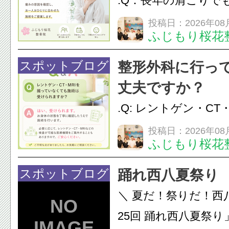
.Q：長年の肩こりで
か？A：はい、お任
投稿日：2026年08
ふじもり桜花
性的な肩こりの原因
慣など様々です。痛
スポットブログ
整形外科に行っ
し、お一人おひとり
丈夫ですか？
をご提案します。.#肩こ
.Q: レントゲン・CT
いなくても施術は受
投稿日：2026年08
ふじもり桜花
A: はい、受けられ
態を丁寧に確認した
スポットブログ
踊れ西八夏祭り
います。必要に応じ
＼ 夏だ！祭りだ！西
ン・CT・MRIなどの検.
25回 踊れ西八夏祭