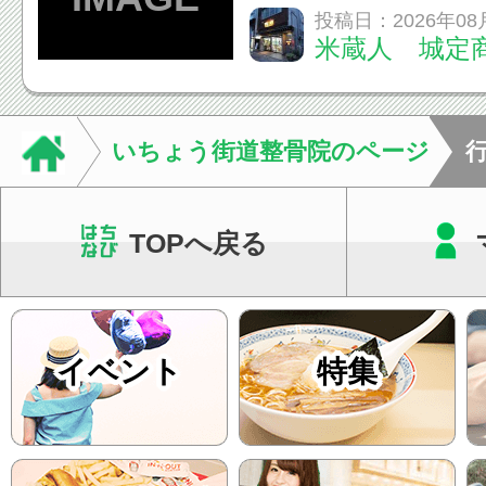
てくる！ 伝統の【阿
投稿日：2026年08
米蔵人 城定
情熱の【よさこいソ
結！数多くの団体が
店街を舞台に最高の演舞
いちょう街道整骨院のページ
TOPへ戻る
イベント
特集