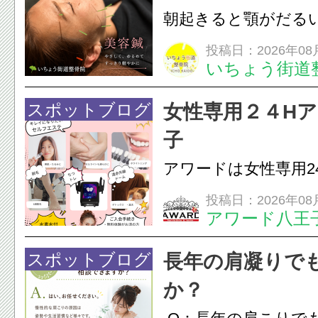
原因を確認し、お一人お
朝起きると顎がだる
ありませんか？無意
投稿日：2026年08
いちょう街道
は、顎の痛みや疲れ
フェイスラインの張
スポットブログ
女性専用２４H
のこわばり・頭痛や
子
ながることがありま
アワードは女性専用2
は、...
フエステを 思いっ
投稿日：2026年08
アワード八王
開催中
24時間ジム&
脱毛
スポットブログ
長年の肩凝りで
か？