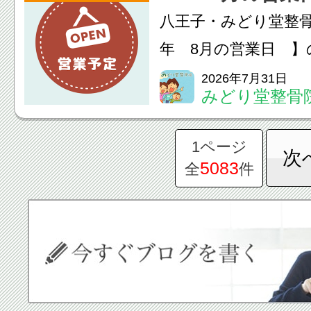
八王子・みどり堂整骨
提案します。不安な
年 8月の営業日 】
お...
す。
2026年7月31日
みどり堂整骨
1ページ
次
5083
全
件