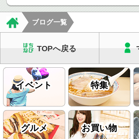
った通院ペースをご
す。当院では回数券
ブログ一覧
て...
TOPへ戻る
イベント
特集
グルメ
お買い物