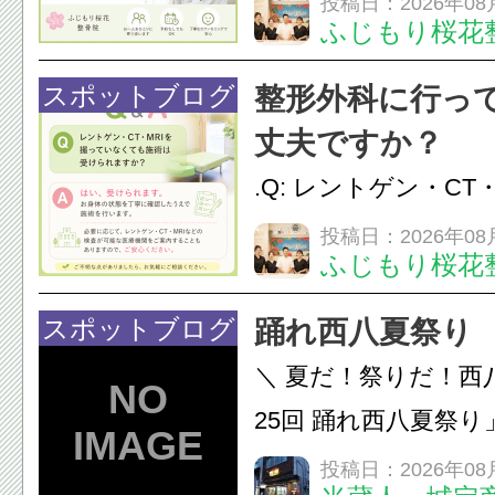
投稿日：2026年08
ふじもり桜花
性的な肩こりの原因
慣など様々です。痛
スポットブログ
整形外科に行っ
し、お一人おひとり
丈夫ですか？
をご提案します。.#肩こ
.Q: レントゲン・CT
いなくても施術は受
投稿日：2026年08
ふじもり桜花
A: はい、受けられ
態を丁寧に確認した
スポットブログ
踊れ西八夏祭り
います。必要に応じ
＼ 夏だ！祭りだ！西
ン・CT・MRIなどの検.
25回 踊れ西八夏祭
てくる！ 伝統の【阿
投稿日：2026年08