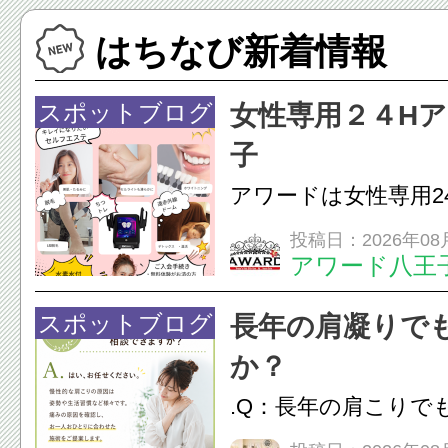
はちなび新着情報
スポットブログ
女性専用２４H
子
アワードは女性専用2
フエステを 思いっ
投稿日：2026年08
アワード八王
開催中
24時間ジム&
脱毛
スポットブログ
長年の肩凝りで
か？
.Q：長年の肩こりで
か？A：はい、お任