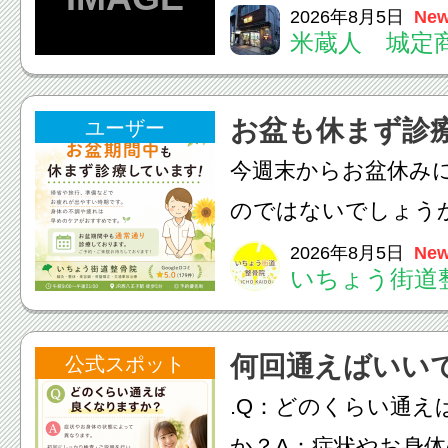
てくる！ 伝統の【阿
2026年8月5日
New
米蔵人 城定
情熱の【よさこいソ
結！数多くの団体が
お盆も休まず診
ユーザー
店街を舞台に最高の演舞
今週末からお盆休み
のではないでしょう
長時間の運転などで
2026年8月5日
New
いちょう街道
痛・足の疲れが出や
いちょう街道整骨院
何回通えばいい
公式スポット
も通常通り診療して
.Q：どのくらい通え
みの...
か？A：症状やお身