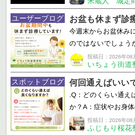
米蔵人 城定
情熱の【よさこいソ
結！数多くの団体が
ユーザーブログ
お盆も休まず診
店街を舞台に最高の演舞
今週末からお盆休み
のではないでしょう
長時間の運転などで
投稿日：2026年08
いちょう街道
痛・足の疲れが出や
いちょう街道整骨院
スポットブログ
何回通えばいい
も通常通り診療して
.Q：どのくらい通え
みの...
か？A：症状やお身
異なります。初回に
投稿日：2026年08
ふじもり桜花
ご説明を行い、お一