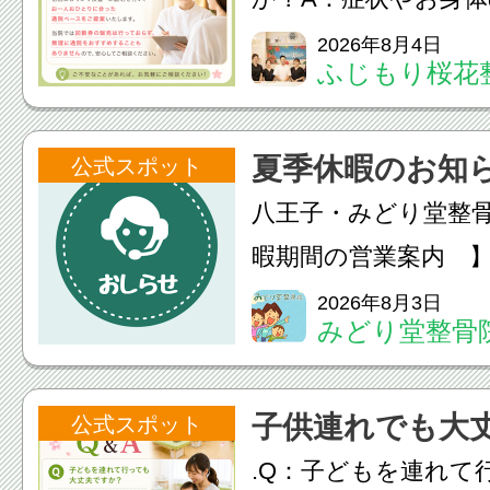
異なります。初回に
2026年8月4日
ふじもり桜花
ご説明を行い、お一
った通院ペースをご
夏季休暇のお知ら
公式スポット
す。当院では回数券
八王子・みどり堂整
て...
暇期間の営業案内 
の営業日・休診日を
2026年8月3日
みどり堂整骨
子供連れでも大
公式スポット
.Q：子どもを連れて