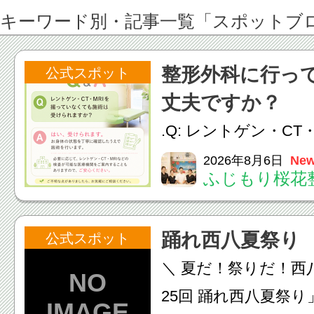
キーワード別・記事一覧「スポットブ
整形外科に行っ
公式スポット
丈夫ですか？
.Q: レントゲン・CT
いなくても施術は受
2026年8月6日
New
ふじもり桜花
A: はい、受けられ
態を丁寧に確認した
踊れ西八夏祭り
公式スポット
います。必要に応じ
＼ 夏だ！祭りだ！西
ン・CT・MRIなどの検.
25回 踊れ西八夏祭