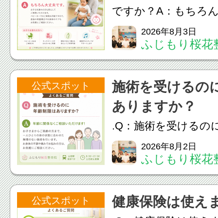
ですか？A：もちろ
お子さま連れの方も
2026年8月3日
ふじもり桜花
いただけます。ベビ
院も可能ですので、
施術を受けるの
公式スポット
やお身体のケアもお
ありますか？
く...
.Q：施術を受けるの
りますか？A：年齢
2026年8月2日
ふじもり桜花
いただけます！お子
の方まで、一人ひと
健康保険は使え
公式スポット
合わせた無理のない