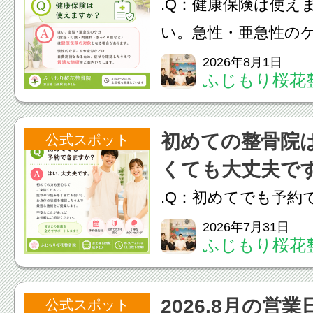
.Q：健康保険は使え
す。お身体の不調や
い。急性・亜急性の
の...
撲・肉離れ・ぎっく
2026年8月1日
ふじもり桜花
康保険の対象となる
す。慢性的な肩こり
初めての整骨院
公式スポット
費施術となるため、
くても大丈夫で
う...
.Q：初めてでも予約
A：はい、大丈夫で
2026年7月31日
ふじもり桜花
安心してご来院くだ
悩みを丁寧にお伺い
2026.8月の営業
公式スポット
態を確認したうえで