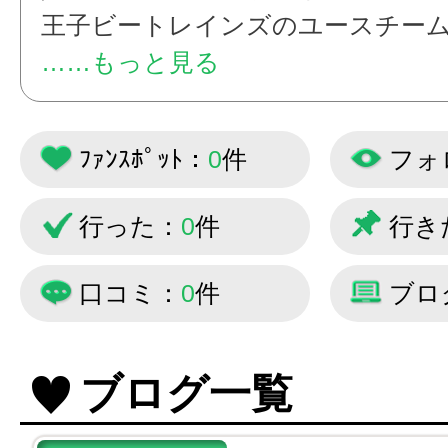
王子ビートレインズのユースチー
ートレインズU１５」の活動を投稿
……もっと見る
す！
ﾌｧﾝｽﾎﾟｯﾄ：
0
件
フォ
行った：
0
件
行き
口コミ：
0
件
ブロ
ブログ一覧