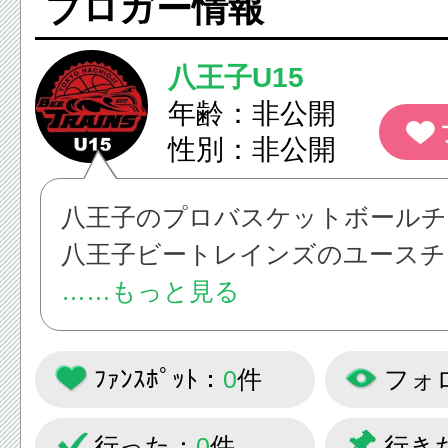
ブロガー情報
八王子U15
年齢：非公開
性別：非公開
八王子のプロバスケットボールチ
八王子ビートレインズのユースチ
子ビートレインズU１５」の活動
……もっと見る
いきます！
ﾌｧﾝｽﾎﾟｯﾄ：
0
件
フォ
行った：
0
件
行き