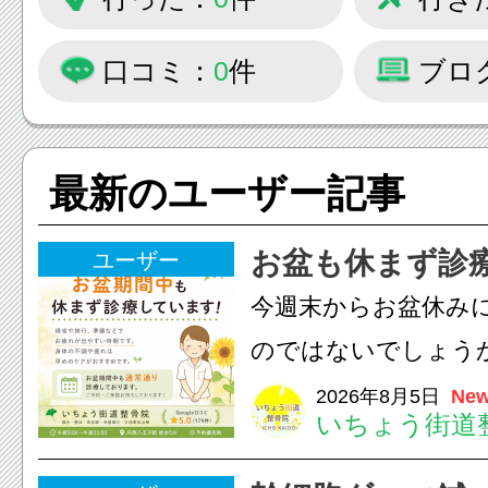
口コミ：
0
件
ブロ
最新のユーザー記事
お盆も休まず診
ユーザー
今週末からお盆休み
のではないでしょう
長時間の運転などで
2026年8月5日
New
いちょう街道
痛・足の疲れが出や
いちょう街道整骨院