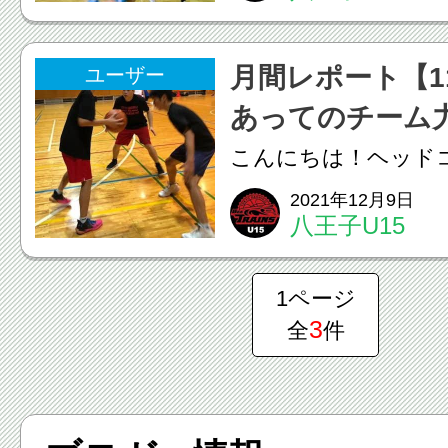
リーに分かれて練習
ています。先日は都
月間レポート【1
ユーザー
習ゲームに行ってき
あってのチーム
邪...
こんにちは！ヘッド
す。12月に入り本格
2021年12月9日
八王子U15
ました。冬は体調や
ングのコントロール
1ページ
なってきます。「無
3
全
件
いう言葉があるよう
な...