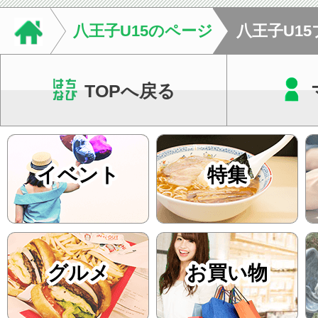
す。当院では回数券
八王子U15のページ
八王子U1
て...
TOPへ戻る
イベント
特集
グルメ
お買い物