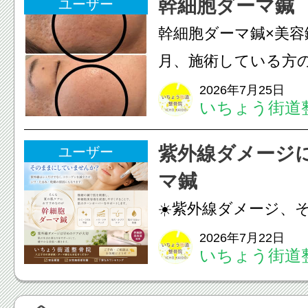
幹細胞ダーマ鍼
ユーザー
も通常通り診療して
幹細胞ダーマ鍼×美容
みの...
月、施術している方
写真上 2025年9月写
2026年7月25日
いちょう街道
月皮膚(真皮層)への
への電気美容鍼のダ
紫外線ダメージ
ユーザー
を7ヶ月継続して頂...
マ鍼
☀️紫外線ダメージ、
いませんか？紫外線
2026年7月22日
いちょう街道
く、コラーゲンを減
たるみ・乾燥の原因