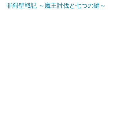
罪罰聖戦記 ～魔王討伐と七つの鍵～