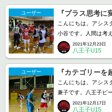
『プラス思考に
ユーザー
こんにちは。アシス
小谷です。人間は考
行動が変わります。
2021年12月23日
八王子U15
結果が変わります。
らプラス思考へ バス
『カテゴリーを
ユーザー
いると楽しいことも
こんにちは。アシス
中...
兼子です。八王子ビ
U15は現在、積極的
2021年12月17日
八王子U15