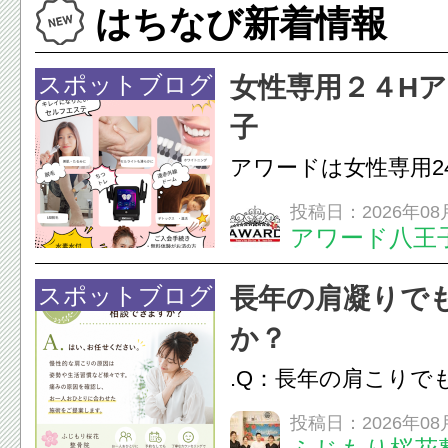
はちなび新着情報
そんな夏の肌ケアに
幹細胞ダーマ鍼✨極細の
スポットブログ
女性専用２４H
子
アワードは女性専用2
フエステを 思いっ
投稿日：2026年08
アワード八王
開催中
24時間ジム&
脱毛
スポットブログ
長年の肩凝りで
か？
.Q：長年の肩こりで
か？A：はい、お任
投稿日：2026年08