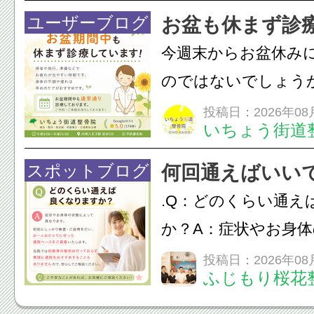
結！数多くの団体が
ユーザーブログ
お盆も休まず診
店街を舞台に最高の演舞
今週末からお盆休み
のではないでしょう
長時間の運転などで
投稿日：2026年08
いちょう街道
痛・足の疲れが出や
いちょう街道整骨院
スポットブログ
何回通えばいい
も通常通り診療して
.Q：どのくらい通え
みの...
か？A：症状やお身
異なります。初回に
投稿日：2026年08
ふじもり桜花
ご説明を行い、お一
った通院ペースをご