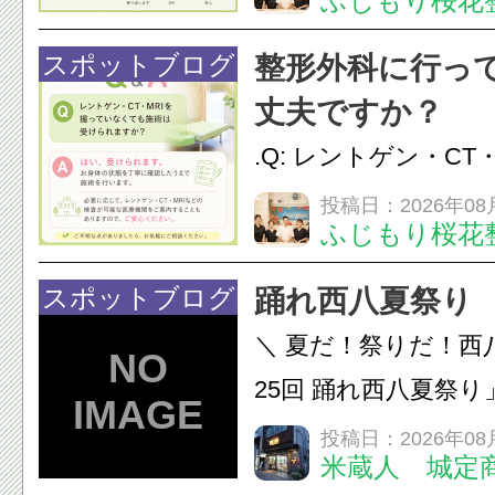
ふじもり桜花
性的な肩こりの原因
慣など様々です。痛
スポットブログ
整形外科に行っ
し、お一人おひとり
丈夫ですか？
をご提案します。.#肩こ
.Q: レントゲン・CT
いなくても施術は受
投稿日：2026年08
ふじもり桜花
A: はい、受けられ
態を丁寧に確認した
スポットブログ
踊れ西八夏祭り
います。必要に応じ
＼ 夏だ！祭りだ！西
ン・CT・MRIなどの検.
25回 踊れ西八夏祭
てくる！ 伝統の【阿
投稿日：2026年08
米蔵人 城定
情熱の【よさこいソ