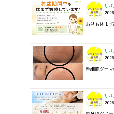
い
202
お盆も休まず
い
202
幹細胞ダーマ
い
202