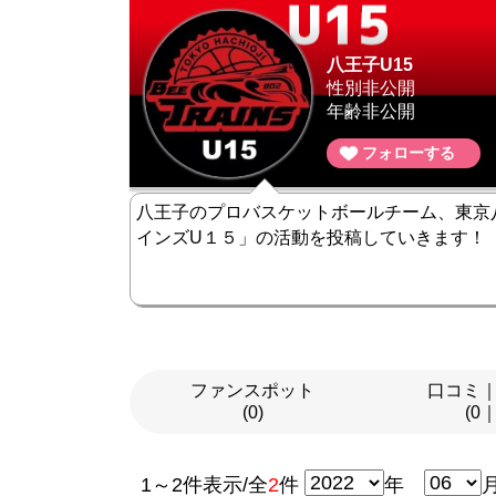
八王子U15
性別非公開
年齢非公開
フォローする
八王子のプロバスケットボールチーム、東京
インズU１５」の活動を投稿していきます！
ファンスポット
口コミ
(0)
(0
1～2件表示/全
2
件
年