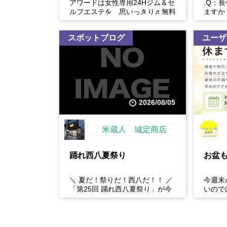
アワードは女性専用24Hジム＆セ
.Q：
ルフエステを 思いっきり♬無料
ますか
体験開催中
い。慢
や生活
スポットブログ
ユーザ
2026/08/05
米蔵人 城定商店
踊れ西八夏祭り
お盆
＼ 夏だ！祭りだ！西八だ！！ ／
今週末
「第25回 踊れ西八夏祭り」が今
いので
年もやってくる！ 伝統の【阿波
行、長
おどり】と、情熱の【...
り・腰