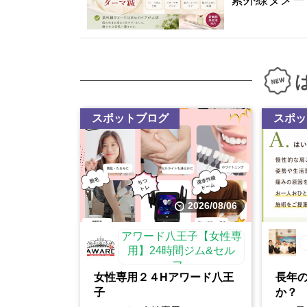
紫外線ダメー
スポットブログ
スポッ
2026/08/06
アワード八王子【女性専
用】24時間ジム&セル
フ...
女性専用２４Hアワード八王
長年
子
か？