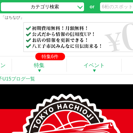
カテゴリ検索
or
ト「はちなび」
特集6件
ポン
特集
イベント
子U15ブログ一覧