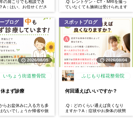
長年の肩こりでも相談でき
.Q: レントゲン・CT・MRIを撮っ
？A：はい、お任せくださ
ていなくても施術は受けられます
性的な肩こりの原因は姿勢
か？A: はい、受けられます。お
習慣など様々です。...
身体の状態を丁...
ーブログ
スポットブログ
2026/08/05
2026/08/04
いちょう街道整骨院
ふじもり桜花整骨院
も休まず診療
何回通えばいいですか？
からお盆休みに入る方も多
.Q：どのくらい通えば良くなり
はないでしょうか帰省や旅
ますか？A：症状やお身体の状態
時間の運転などで、肩こ
によって異なります。初回にしっ
痛・足の疲れが出やす...
かり検査・ご説明を行い、...