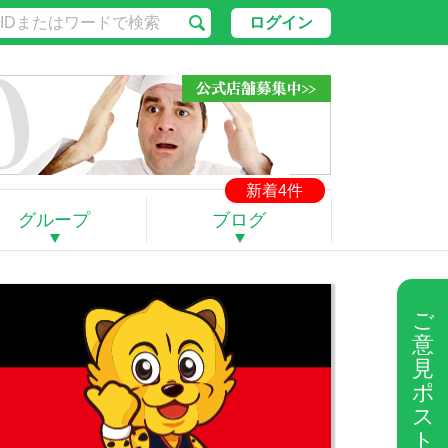
ログイン
新着4件
グループ
ブログ
ご
意
見
ポ
ス
ト