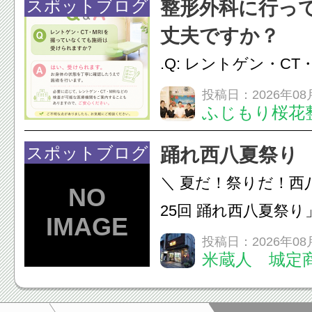
慣など様々です。痛
スポットブログ
整形外科に行っ
し、お一人おひとり
丈夫ですか？
をご提案します。.#肩こ
.Q: レントゲン・CT
いなくても施術は受
投稿日：2026年08
ふじもり桜花
A: はい、受けられ
態を丁寧に確認した
スポットブログ
踊れ西八夏祭り
います。必要に応じ
＼ 夏だ！祭りだ！西
ン・CT・MRIなどの検.
25回 踊れ西八夏祭
てくる！ 伝統の【阿
投稿日：2026年08
米蔵人 城定
情熱の【よさこいソ
結！数多くの団体が