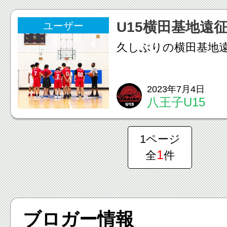
U15横田基地遠
ユーザー
久しぶりの横田基地
2023年7月4日
八王子U15
1ページ
1
全
件
ブロガー情報