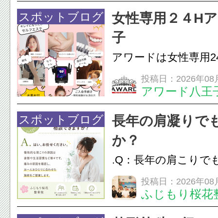
フェイスラインの張
スポットブログ
女性専用２４H
のこわばり・頭痛や
子
ながることがありま
アワードは女性専用2
は、...
フエステを 思いっ
投稿日：2026年08
アワード八王
開催中
24時間ジム&
脱毛
スポットブログ
長年の肩凝りで
か？
.Q：長年の肩こりで
か？A：はい、お任
投稿日：2026年08
ふじもり桜花
性的な肩こりの原因