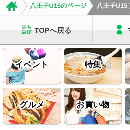
店街を舞台に最高の演舞
八王子U15のページ
八王子U1
TOPへ戻る
イベント
特集
グルメ
お買い物