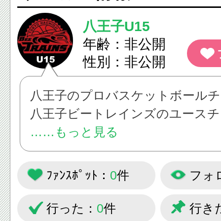
八王子U15
年齢：非公開
性別：非公開
八王子のプロバスケットボールチ
八王子ビートレインズのユースチ
子ビートレインズU１５」の活動
……もっと見る
いきます！
ﾌｧﾝｽﾎﾟｯﾄ：
0
件
フォ
行った：
0
件
行き