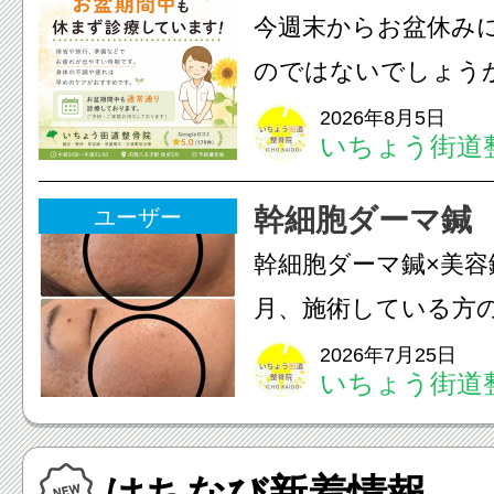
のこわばり・頭痛や
今週末からお盆休み
ながることがありま
のではないでしょう
は、...
長時間の運転などで
2026年8月5日
いちょう街道
痛・足の疲れが出や
いちょう街道整骨院
幹細胞ダーマ鍼
ユーザー
も通常通り診療して
幹細胞ダーマ鍼×美容
みの...
月、施術している方
写真上 2025年9月写
2026年7月25日
いちょう街道
月皮膚(真皮層)への
への電気美容鍼のダ
はちなび新着情報
を7ヶ月継続して頂...