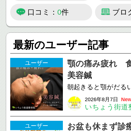
口コミ：
0
件
ブロ
最新のユーザー記事
顎の痛み疲れ 
ユーザー
美容鍼
朝起きると顎がだる
ありませんか？無意
2026年8月7日
New
いちょう街道
は、顎の痛みや疲れ
フェイスラインの張
お盆も休まず診
ユーザー