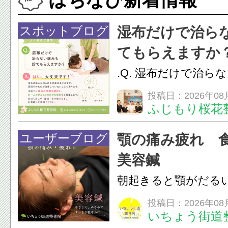
スポットブログ
湿布だけで治ら
てもらえますか
.Q. 湿布だけで治ら
らえますか？A. は
投稿日：2026年08
ふじもり桜花
湿布は痛みを和らげ
すが、原因そのもの
ユーザーブログ
顎の痛み疲れ 
いこともあります。
美容鍼
原因を確認し、お一人お
朝起きると顎がだる
ありませんか？無意
投稿日：2026年08
いちょう街道
は、顎の痛みや疲れ