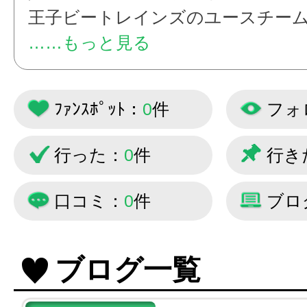
王子ビートレインズのユースチー
ートレインズU１５」の活動を投稿
……もっと見る
す！
ﾌｧﾝｽﾎﾟｯﾄ：
0
件
フォ
行った：
0
件
行き
口コミ：
0
件
ブロ
ブログ一覧