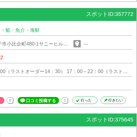
スポットID:357772
司・鮨・魚介・海鮮
市小比企町480-1サニーヒルい
---
72
5：00（ラストオーダー14：30） 17：00～22：00（ラストオ
00）
0
口コミ投稿する
1
行った
行きたい
スポットID:375645
華