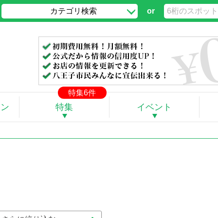
カテゴリ検索
or
」
特集6件
ポン
特集
イベント
。