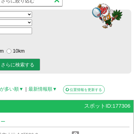
さらに絞り込む
km
10km
が多い順▼
｜
最新情報順▼
位置情報を更新する
スポットID:177306
レー