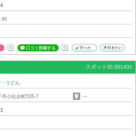
44
：45
0
口コミ投稿する
0
行った
行きたい
スポットID:351431
ば・うどん
市小比企町535-7
---
31