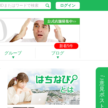
ログイン
新着5件
グループ
ブログ
ご
意
見
ポ
ス
ト