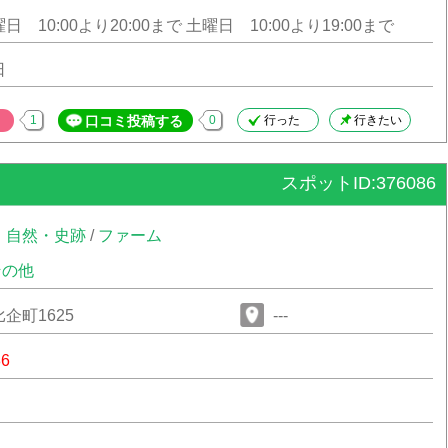
 10:00より20:00まで 土曜日 10:00より19:00まで
日
1
口コミ投稿する
0
行った
行きたい
スポットID:376086
・自然・史跡
/
ファーム
その他
企町1625
---
86