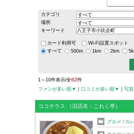
カテゴリ
場所
キーワード
カード利用可
Wi-Fi設置スポット
すべて
500m
1km
2km
5
62
1～10件表示/全
件
ファンが多い順▼
｜
口コミが多い順▼
｜
写真
ココテラス （旧店名：これく亭）
グルメ
/
カ