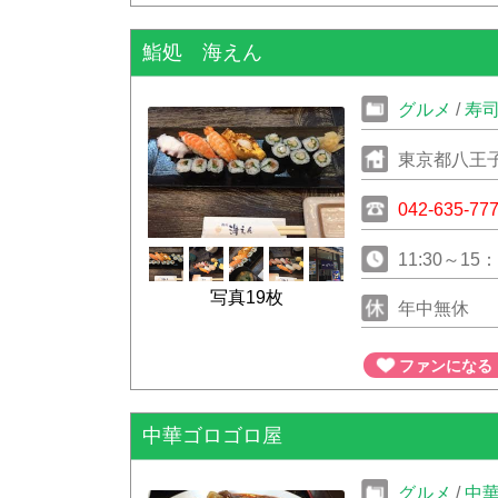
鮨処 海えん
グルメ
/
寿
東京都八王子
そま1F
042-635-77
11:30～1
写真19枚
ーダー21：
年中無休
ファンになる
中華ゴロゴロ屋
グルメ
/
中