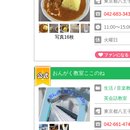
東京都八王子
042-683-34
11:00〜15:0
写真16枚
火曜日
ファンになる
おんがく教室ここのね
生活
/
音楽
英会話教室
東京都八王子
042-661-47