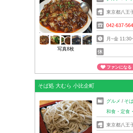
東京都八王子
042-637-56
月~金 11:30~
写真8枚
ファンになる
そば処 大むら 小比企町
グルメ
/
そ
和食・定食
東京都八王子