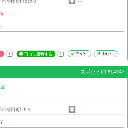
市小比企町536-3
---
35
0
1
口コミ投稿する
1
行った
行きたい
スポットID:614747
教室
市散田町5-9-4
---
47