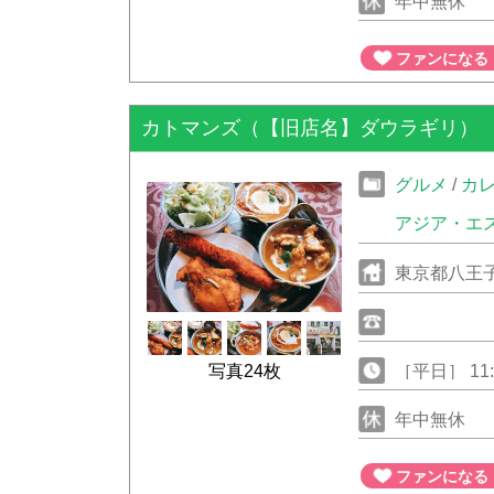
年中無休
ファンになる
カトマンズ（【旧店名】ダウラギリ）
グルメ
/
カ
アジア・エ
東京都八王子
写真24枚
［平日］ 11:00
23:00
年中無休
ファンになる