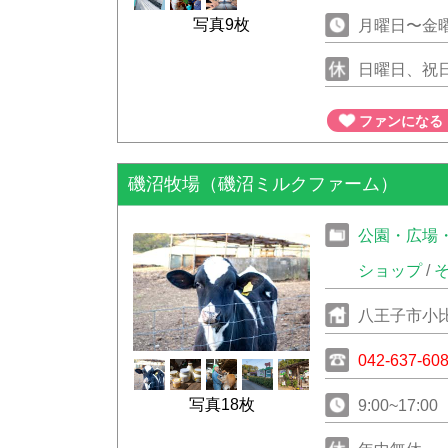
写真9枚
月曜日〜金曜日
日曜日、祝
ファンになる
磯沼牧場（磯沼ミルクファーム）
公園・広場
ショップ
/
八王子市小比
042-637-60
写真18枚
9:00~17:00