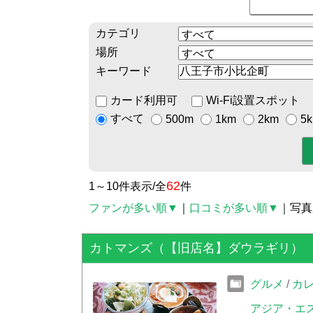
カテゴリ
場所
キーワード
カード利用可
Wi-Fi設置スポット
すべて
500m
1km
2km
5
62
1～10件表示/全
件
ファンが多い順▼
｜
口コミが多い順▼
｜写真
カトマンズ（【旧店名】ダウラギリ）
グルメ
/
カ
アジア・エ