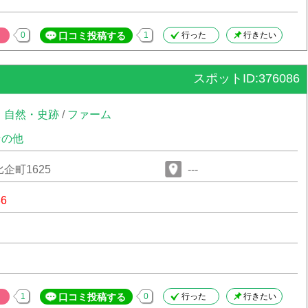
0
口コミ投稿する
1
行った
行きたい
スポットID:376086
・自然・史跡
/
ファーム
その他
企町1625
---
86
1
口コミ投稿する
0
行った
行きたい