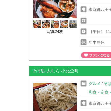
東京都八王子
写真24枚
［平日］ 11:00
23:00
年中無休
ファンになる
そば処 大むら 小比企町
グルメ
/
そ
和食・定食
東京都八王子