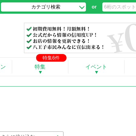
カテゴリ検索
or
」
特集6件
ポン
特集
イベント
。