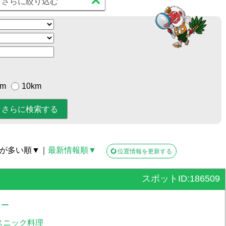
さらに絞り込む
km
10km
が多い順▼
｜
最新情報順▼
位置情報を更新する
スポットID:186509
レー
スニック料理