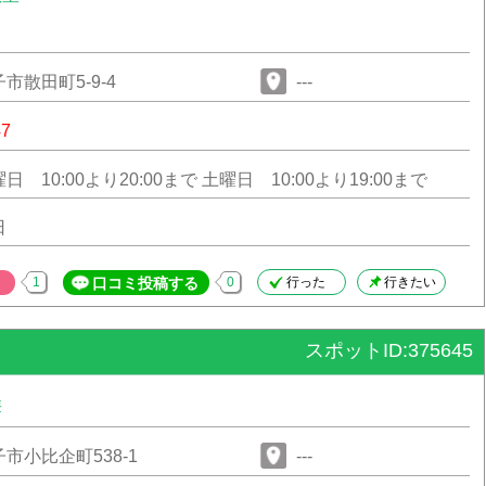
市散田町5-9-4
---
47
 10:00より20:00まで 土曜日 10:00より19:00まで
日
1
口コミ投稿する
0
行った
行きたい
スポットID:375645
華
市小比企町538-1
---