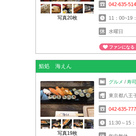
042-635-51
写真20枚
11：00~19
水曜日
ファンになる
鮨処 海えん
グルメ
/
寿
東京都八王子
そま1F
042-635-77
11:30～1
写真19枚
ーダー21：