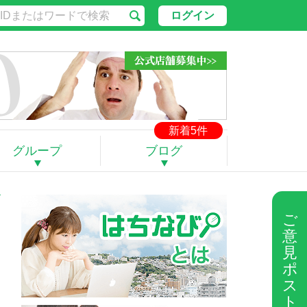
ログイン
新着5件
グループ
ブログ
ご
意
見
ポ
ス
ト