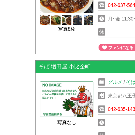
042-637-56
月~金 11:30~
写真8枚
ファンになる
そば 増田屋 小比企町
グルメ
/
そ
東京都八王子
042-635-14
写真なし