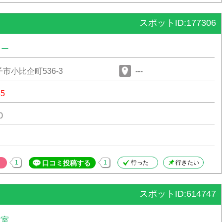
スポットID:177306
レー
市小比企町536-3
---
35
0
1
口コミ投稿する
1
行った
行きたい
スポットID:614747
教室