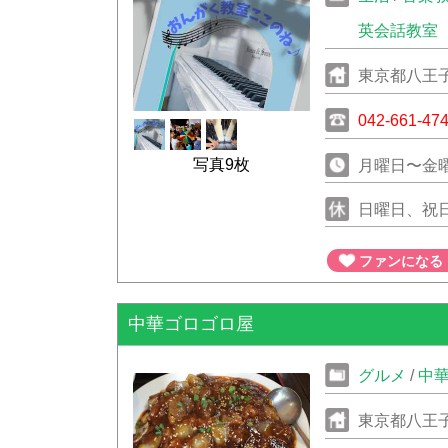
英会話教室
東京都八王子
042-661-47
写真9枚
月曜日〜金曜日
日曜日、祝
ファンになる
中華ゴロゴロ屋
グルメ
/
中
東京都八王子