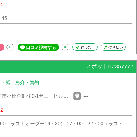
44
：45
0
口コミ投稿する
0
行った
行きたい
スポットID:357772
司・鮨・魚介・海鮮
市小比企町480-1サニーヒルい
---
72
5：00（ラストオーダー14：30） 17：00～22：00（ラストオ
00）