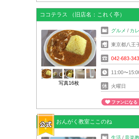
ココテラス （旧店名：これく亭）
グルメ
/
カ
東京都八王子
042-683-34
11:00〜15:0
写真16枚
火曜日
ファンになる
おんがく教室ここのね
生活
/
音楽