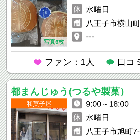
9：00
水曜日
八王子市横山町9
---
写真6枚
ファン：1人
口コ
都まんじゅう(つるや製菓）
9:00～18:00
和菓子屋
水曜日
八王子市旭町7-