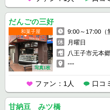
だんごの三好
9:00～17:0
和菓子屋
終了）
月曜日
八王子市元本郷町4
---
写真1枚
ファン：1人
口コ
甘納豆 みツ橋