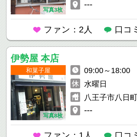
---
写真3枚
ファン：2人
口コ
伊勢屋 本店
09:00～18:00
和菓子屋
水曜日
八王子市八日町1
---
写真8枚
ファン：1人
口コ