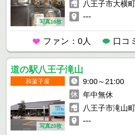
八王子市大横町1
---
写真16枚
ファン：0人
口コ
道の駅八王子滝山
9:00～21:00
和菓子屋
年中無休
八王子市滝山町1-
---
写真20枚