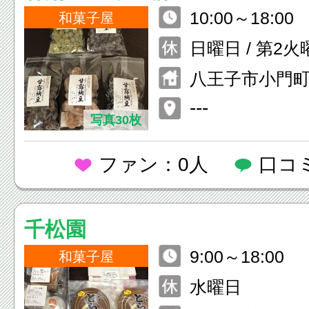
10:00～18:00
和菓子屋
日曜日 / 第2火
ヵ月間休業・
八王子市小門町8
あり
シビル1階
---
写真30枚
ファン：0人
口コ
千松園
9:00～18:00
和菓子屋
水曜日