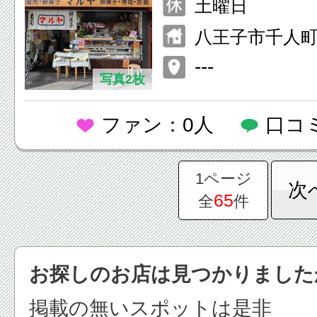
土曜日
八王子市千人町2-
---
写真2枚
ファン：0人
口コ
1ページ
次
65
全
件
お探しのお店は見つかりました
掲載の無いスポットは是非