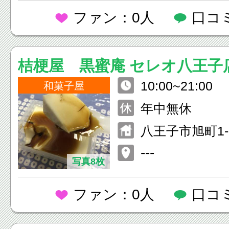
ファン：0人
口コ
桔梗屋 黒蜜庵 セレオ八王子
10:00~21:00
和菓子屋
年中無休
八王子市旭町1-
子 北館1F
---
写真8枚
ファン：0人
口コ