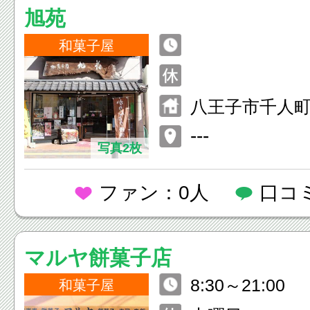
旭苑
和菓子屋
八王子市千人町2-
---
写真2枚
ファン：0人
口コ
マルヤ餅菓子店
8:30～21:00
和菓子屋