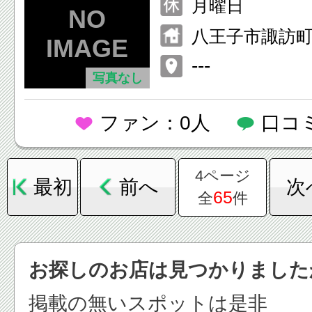
月曜日
八王子市諏訪町
---
写真なし
ファン：0人
口コ
4ページ
最初
前へ
次
65
全
件
お探しのお店は見つかりました
掲載の無いスポットは是非