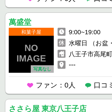
萬盛堂
9:00~19:00
和菓子屋
水曜日 （お盆
日は営業）
八王子市高尾町1
---
写真なし
ファン：0人
口コ
ささら屋 東京八王子店