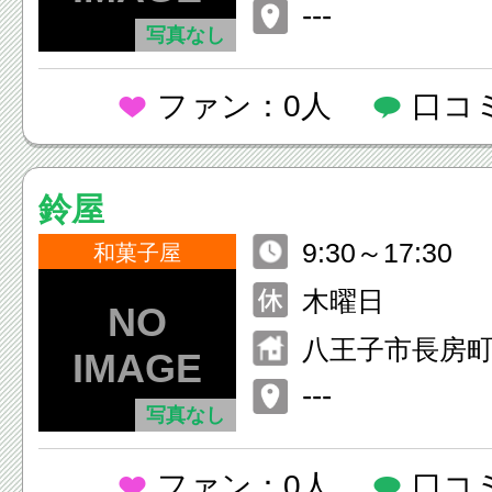
---
写真なし
ファン：0人
口コ
鈴屋
9:30～17:30
和菓子屋
木曜日
八王子市長房町5
---
写真なし
ファン：0人
口コ