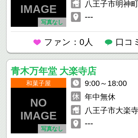
八王子市明神町3-
八王子ショッ
---
写真なし
ーB1F
ファン：0人
口コ
青木万年堂 大楽寺店
9:00～18:00
和菓子屋
年中無休
八王子市大楽寺町
---
写真なし