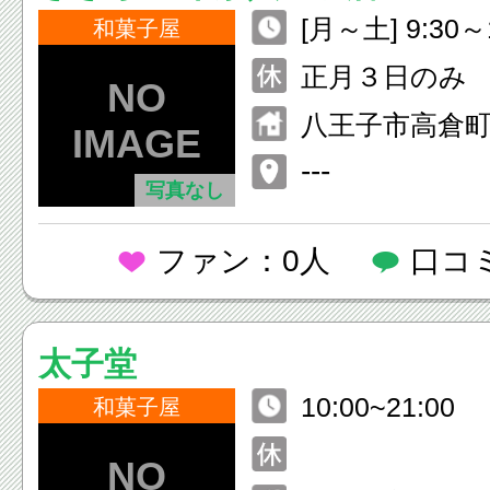
[月～土] 9:30～
和菓子屋
祝] 9:30～18:0
正月３日のみ
八王子市高倉町3
---
写真なし
ファン：0人
口コ
太子堂
10:00~21:00
和菓子屋