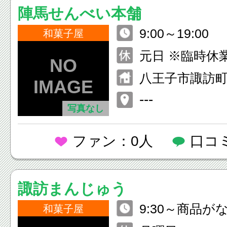
陣馬せんべい本舗
9:00～19:00
和菓子屋
元日 ※臨時休
八王子市諏訪町3
---
写真なし
ファン：0人
口コ
諏訪まんじゅう
9:30～商品
和菓子屋
終了