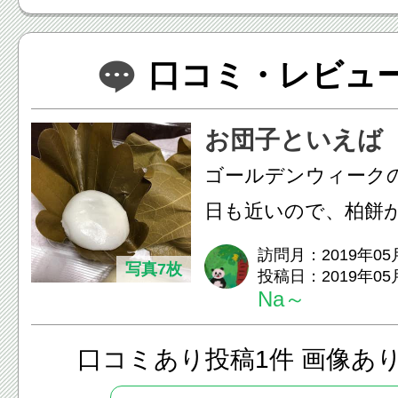
口コミ・レビュー(
お団子といえば
ゴールデンウィークの話。 
日も近いので、柏餅
と思い、ちょうど八
訪問月：2019年05
写真7枚
投稿日：2019年05
たので、せ...
Na～
口コミあり投稿1件 画像あ