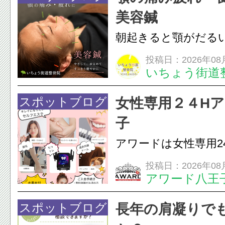
美容鍼
朝起きると顎がだる
ありませんか？無意
投稿日：2026年08
いちょう街道
は、顎の痛みや疲れ
フェイスラインの張
スポットブログ
女性専用２４H
のこわばり・頭痛や
子
ながることがありま
アワードは女性専用2
は、...
フエステを 思いっ
投稿日：2026年08
アワード八王
開催中
24時間ジム&
脱毛
スポットブログ
長年の肩凝りで