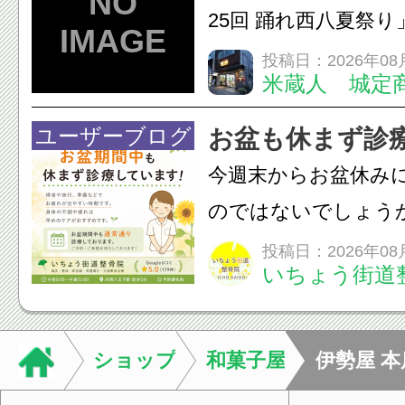
ン・CT・MRIなどの検.
25回 踊れ西八夏祭
てくる！ 伝統の【阿
投稿日：2026年08
米蔵人 城定
情熱の【よさこいソ
結！数多くの団体が
ユーザーブログ
お盆も休まず診
店街を舞台に最高の演舞
今週末からお盆休み
のではないでしょう
長時間の運転などで
投稿日：2026年08
いちょう街道
痛・足の疲れが出や
いちょう街道整骨院
も通常通り診療して
ショップ
和菓子屋
伊勢屋 本
みの...