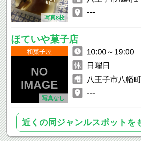
子 北館1F
---
写真8枚
ほていや菓子店
10:00～19:00
和菓子屋
日曜日
八王子市八幡町2
---
写真なし
近くの同ジャンルスポットを