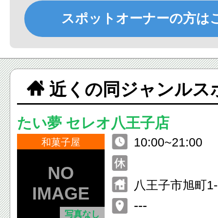
スポットオーナーの方は
近くの同ジャンルス
たい夢 セレオ八王子店
10:00~21:00
和菓子屋
八王子市旭町1-
子 北館B1F
---
写真なし