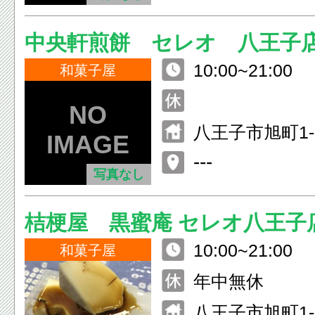
中央軒煎餅 セレオ 八王子
10:00~21:00
和菓子屋
八王子市旭町1-
子 北館1F
---
写真なし
桔梗屋 黒蜜庵 セレオ八王子
10:00~21:00
和菓子屋
年中無休
八王子市旭町1-