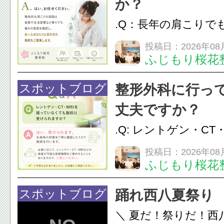
か？
.Q：長年の肩こりで
か？A：はい、お任
投稿日：2026年08
ふじもり桜花
性的な肩こりの原因
慣など様々です。痛
スポットブログ
整形外科に行っ
し、お一人おひとり
丈夫ですか？
をご提案します。.#肩こ
.Q: レントゲン・CT
いなくても施術は受
投稿日：2026年08
ふじもり桜花
A: はい、受けられ
態を丁寧に確認した
スポットブログ
踊れ西八夏祭り
います。必要に応じ
＼ 夏だ！祭りだ！西