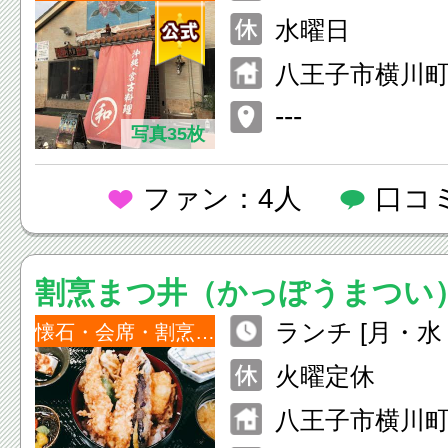
水曜日
八王子市横川町1
---
写真35枚
ファン：4人
口コ
割烹まつ井（かっぽうまつい
ランチ [月・水・
懐石・会席・割烹・小料理
30~14:00 
火曜定休
合はお休みと
八王子市横川町