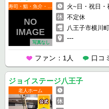
火~日・祝日・祝前
寿司・鮨・魚介・海鮮
15:00（L.O.14:00） 1
不定休
1:30
八王子市横川町7
---
写真なし
ファン：1人
口コ
ジョイステージ八王子
老人ホーム