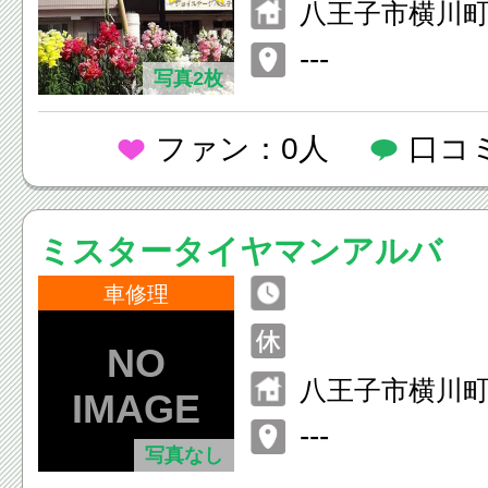
八王子市横川町9
---
写真2枚
ファン：0人
口コ
ミスタータイヤマンアルバ
車修理
八王子市横川
---
写真なし