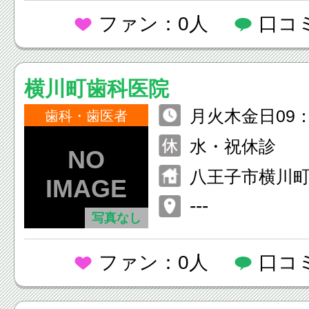
ファン：0人
口コ
横川町歯科医院
月火木金日09：
歯科・歯医者
月火木金14：00
水・祝休診
09：00-14：30
八王子市横川町5
ジデンス2
---
写真なし
ファン：0人
口コ