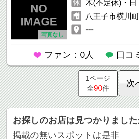
木(不定休)・
八王子市横川町5
---
写真なし
ファン：0人
口コ
1ページ
次
90
全
件
お探しのお店は見つかりました
掲載の無いスポットは是非