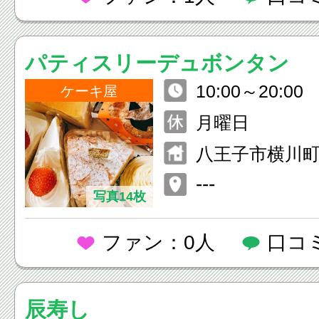
パティスリーデュボンタン
10:00～20:00
ケーキ屋
月曜日
八王子市横川町9
---
写真14枚
ファン：0人
口コ
辰寿し