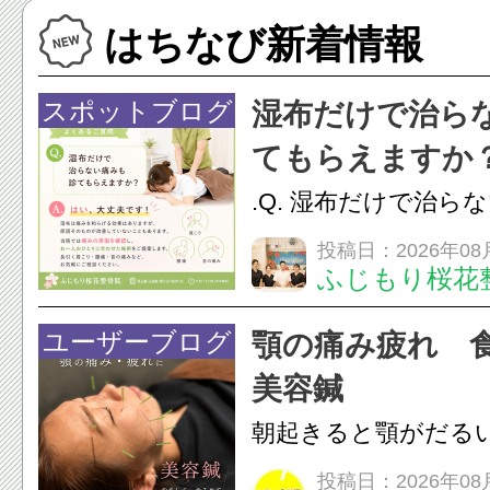
はちなび新着情報
スポットブログ
湿布だけで治ら
てもらえますか
.Q. 湿布だけで治ら
らえますか？A. は
投稿日：2026年08
ふじもり桜花
湿布は痛みを和らげ
すが、原因そのもの
ユーザーブログ
顎の痛み疲れ 
いこともあります。
美容鍼
原因を確認し、お一人お
朝起きると顎がだる
ありませんか？無意
投稿日：2026年08