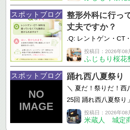
性的な肩こりの原因
慣など様々です。痛
スポットブログ
整形外科に行っ
し、お一人おひとり
丈夫ですか？
をご提案します。.#肩こ
.Q: レントゲン・CT
いなくても施術は受
投稿日：2026年08
ふじもり桜花
A: はい、受けられ
態を丁寧に確認した
スポットブログ
踊れ西八夏祭り
います。必要に応じ
＼ 夏だ！祭りだ！西
ン・CT・MRIなどの検.
25回 踊れ西八夏祭
てくる！ 伝統の【阿
投稿日：2026年08
米蔵人 城定
情熱の【よさこいソ