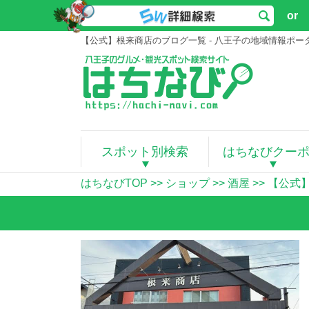
or
【公式】根来商店のブログ一覧 - 八王子の地域情報ポ
スポット別検索
はちなびクー
はちなびTOP
>>
ショップ
>>
酒屋
>>
【公式