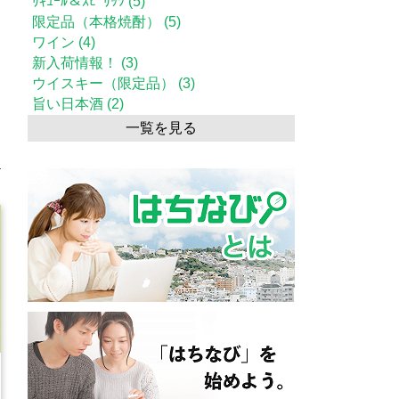
ﾘｷｭｰﾙ＆ｽﾋﾟﾘｯﾂ (5)
限定品（本格焼酎） (5)
ワイン (4)
新入荷情報！ (3)
ウイスキー（限定品） (3)
旨い日本酒 (2)
一覧を見る