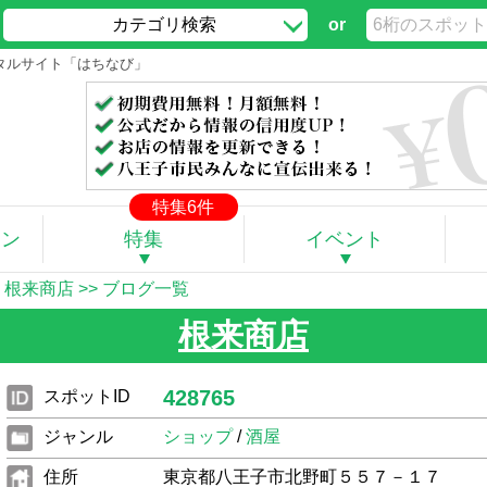
カテゴリ検索
or
ータルサイト「はちなび」
特集6件
ポン
特集
イベント
】根来商店
>>
ブログ一覧
根来商店
428765
スポットID
ジャンル
ショップ
/
酒屋
住所
東京都八王子市北野町５５７－１７