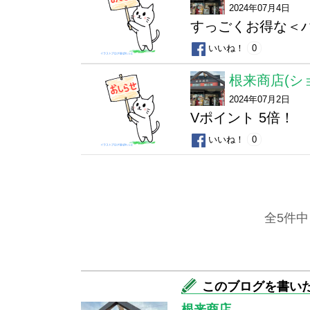
2024年07月4日
すっごくお得な＜ハ
いいね！
0
根来商店(シ
2024年07月2日
Vポイント 5倍！
いいね！
0
全5件中
このブログを書い
根来商店