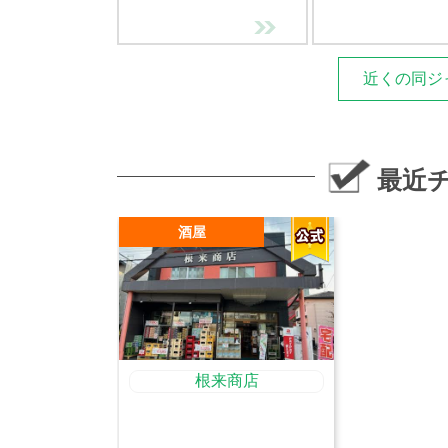
近くの同ジ
最近
酒屋
根来商店