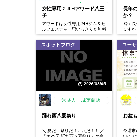
フ...
女性専用２４Hアワード八王
長年
子
か？
アワードは女性専用24Hジム＆セ
.Q：
ルフエステを 思いっきり♬無料
ますか
体験開催中
い。慢
や生活
スポットブログ
ユーザ
2026/08/05
米蔵人 城定商店
踊れ西八夏祭り
お盆
＼ 夏だ！祭りだ！西八だ！！ ／
今週末
「第25回 踊れ西八夏祭り」が今
いので