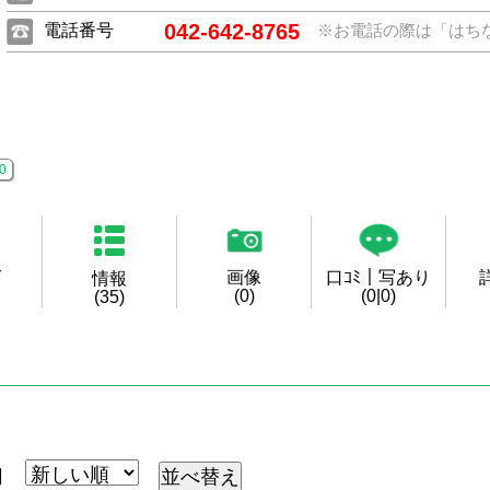
042-642-8765
電話番号
※お電話の際は「はち
0
グ
画像
口ｺﾐ｜写あり
情報
(0)
(0|0)
(35)
月