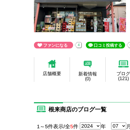
ファンになる
4
口コミ投稿する
店舗概要
ブロ
新着情報
(121)
(0)
根来商店のブログ一覧
1～5件表示/全
5
件
年