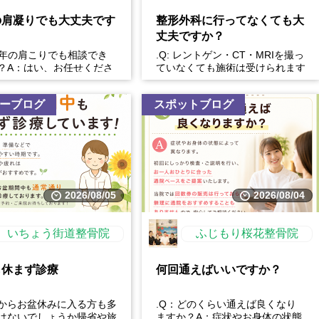
の肩凝りでも大丈夫です
整形外科に行ってなくても大
丈夫ですか？
長年の肩こりでも相談でき
.Q: レントゲン・CT・MRIを撮っ
？A：はい、お任せくださ
ていなくても施術は受けられます
性的な肩こりの原因は姿勢
か？A: はい、受けられます。お
習慣など様々です。...
身体の状態を丁...
ーブログ
スポットブログ
2026/08/05
2026/08/04
いちょう街道整骨院
ふじもり桜花整骨院
も休まず診療
何回通えばいいですか？
からお盆休みに入る方も多
.Q：どのくらい通えば良くなり
はないでしょうか帰省や旅
ますか？A：症状やお身体の状態