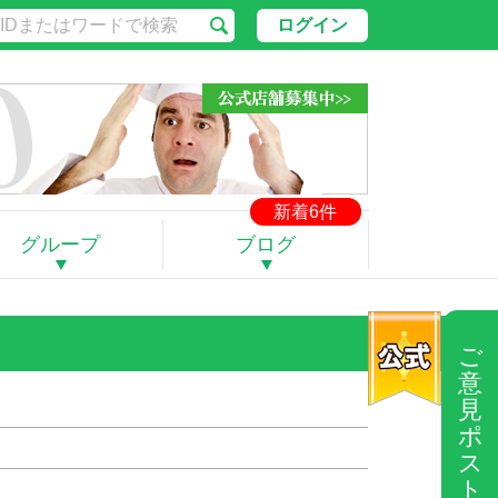
ログイン
新着6件
グループ
ブログ
ご
意
見
ポ
ス
ト