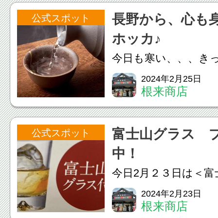
エコ推奨とはいえ、
長野から、心も
公式スポット
ト用では綺麗に包ま
ホッカ♪
た...
今日も寒い、、、き
いのでしょう、、、"(-
2024年2月25日
根来商店
には、お家でゆった
でしょう！毎年、全
富士山グラス 
公式スポット
ト 金賞受賞常連の
中！
す。長野県の大雪渓酒造
今日2月２３日は＜富
ことなんだか＜富士
2024年2月23日
根来商店
けで、心ときめきま