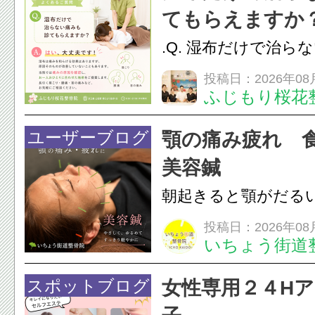
担をかけ、顎関節症
てもらえますか
つながることがあります
.Q. 湿布だけで治ら
らえますか？A. は
投稿日：2026年08
ふじもり桜花
湿布は痛みを和らげ
すが、原因そのもの
ユーザーブログ
顎の痛み疲れ 
いこともあります。
美容鍼
原因を確認し、お一人お
朝起きると顎がだる
ありませんか？無意
投稿日：2026年08
いちょう街道
は、顎の痛みや疲れ
フェイスラインの張
スポットブログ
女性専用２４H
のこわばり・頭痛や