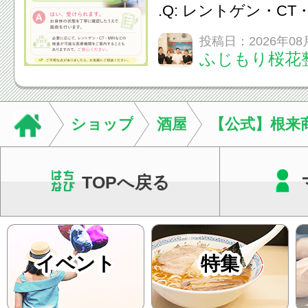
をご提案します。.#肩こ
.Q: レントゲン・CT
いなくても施術は受
投稿日：2026年08
ふじもり桜花
A: はい、受けられ
態を丁寧に確認した
います。必要に応じ
ショップ
酒屋
【公式】根来
ン・CT・MRIなどの検.
TOPへ戻る
イベント
特集