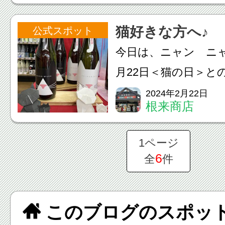
ではありますが富士
猫好きな方へ♪
公式スポット
リーズのウイスキー
今日は、ニャン ニ
チーフのある素敵なグ
月22日＜猫の日＞と
は、＜信州ねこ政宗
2024年2月22日
根来商店
いう、とってもｶﾜ(・∀
(/・ω・) 可愛いだ
1ページ
も日本酒の好き...
6
全
件
このブログのスポッ