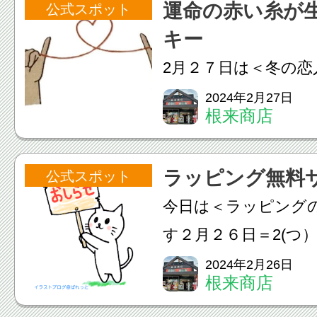
運命の赤い糸が
公式スポット
がたまらないんだ！
キー
い...
2月２７日は＜冬の恋
タインデーとホワイ
2024年2月27日
根来商店
ん中の日で、２人のき
（7） の語呂合わ
ラッピング無料
公式スポット
日、何かの記念日(*^-
今日は＜ラッピング
な、、、っと、店内を見
す２月２６日＝2(つ
6（む）の語呂合わせ
2024年2月26日
根来商店
む」さんによって制