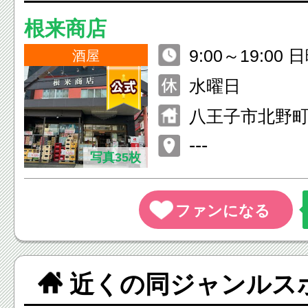
根来商店
9:00～19:00
酒屋
0:00～19:00
水曜日
八王子市北野
---
写真35枚
近くの同ジャンルス