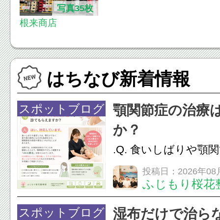
写真35枚
根来商店
はちなび新着情報
スポットブログ
顎関節症の治療
か？
.Q. 食いしばりや顎
らえますか？A. は
投稿日：2026年08
ふじもり桜花
す。食いしばりや歯
けでなく首や肩の筋
スポットブログ
湿布だけで治ら