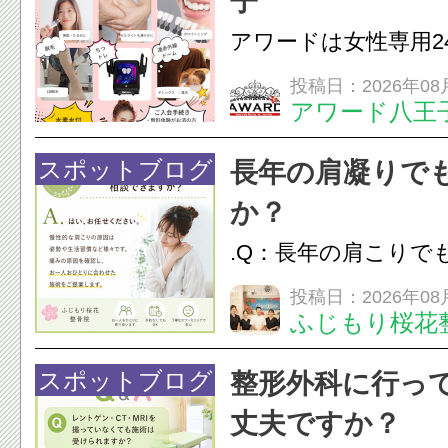
子
ながることがありま
アワードは女性専用2
は、...
フエステを 思いっ
投稿日：2026年08
アワード八王
開催中
24時間ジム&
脱毛
スポットブログ
長年の肩凝りで
か？
.Q：長年の肩こりで
か？A：はい、お任
投稿日：2026年08
ふじもり桜花
性的な肩こりの原因
慣など様々です。痛
スポットブログ
整形外科に行っ
し、お一人おひとり
丈夫ですか？