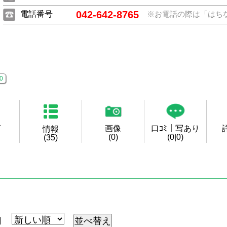
042-642-8765
電話番号
※お電話の際は「はち
0
グ
画像
口ｺﾐ｜写あり
情報
(0)
(0|0)
(35)
月