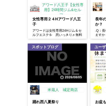
アワード八王子【女性専
用】24時間ジム&セル
フ...
女性専用２４Hアワード八王
長年
子
か？
アワードは女性専用24Hジム＆セ
.Q：
ルフエステを 思いっきり♬無料
ますか
体験開催中
い。慢
や生活
スポットブログ
ユーザ
2026/08/05
米蔵人 城定商店
踊れ西八夏祭り
お盆