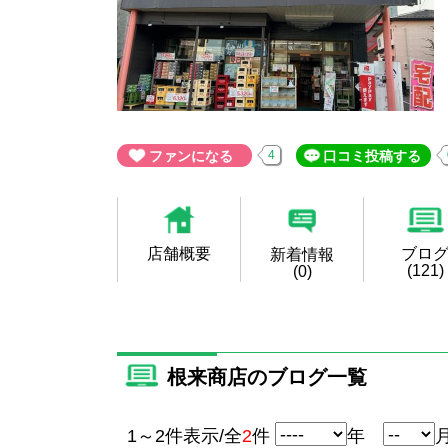
ファンになる
4
口コミ投稿する
店舗概要
ブロ
新着情報
(121)
(0)
根来商店のブログ一覧
1～2件表示/全
2
件
年