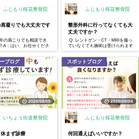
ふじもり桜花整骨院
ふじもり桜花整骨院
の肩凝りでも大丈夫です
整形外科に行ってなくても大
丈夫ですか？
長年の肩こりでも相談でき
.Q: レントゲン・CT・MRIを撮っ
？A：はい、お任せくださ
ていなくても施術は受けられます
性的な肩こりの原因は姿勢
か？A: はい、受けられます。お
習慣など様々です。...
身体の状態を丁...
ーブログ
スポットブログ
2026/08/05
2026/08/04
いちょう街道整骨院
ふじもり桜花整骨院
も休まず診療
何回通えばいいですか？