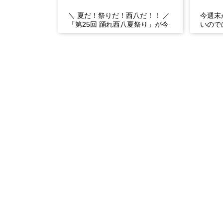
＼ 夏だ！祭りだ！西八だ！！ ／
今週末
「第25回 踊れ西八夏祭り」が今
いので
年もやってくる！ 伝統の【阿波
行、長
おどり】と、情熱の【...
り・腰