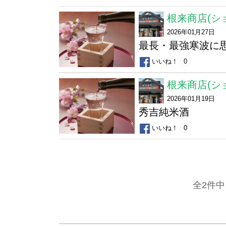
根来商店(シ
2026年01月27日
最長・最強寒波に
いいね！
0
根来商店(シ
2026年01月19日
秀吉純米酒
いいね！
0
全2件中