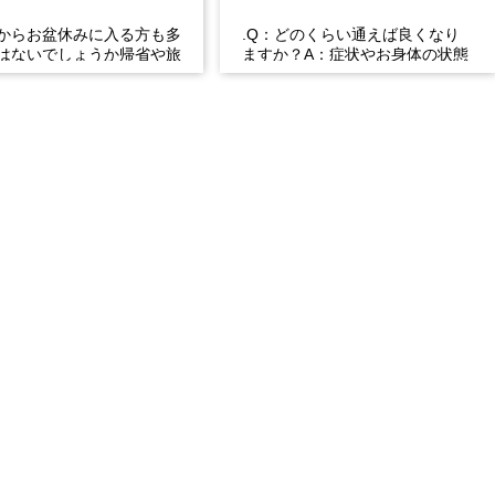
からお盆休みに入る方も多
.Q：どのくらい通えば良くなり
はないでしょうか帰省や旅
ますか？A：症状やお身体の状態
時間の運転などで、肩こ
によって異なります。初回にしっ
痛・足の疲れが出やす...
かり検査・ご説明を行い、...