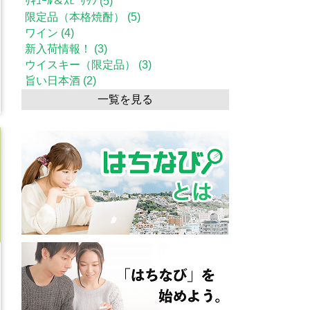
ﾘｷｭｰﾙ＆ｽﾋﾟﾘｯﾂ (5)
限定品（本格焼酎） (5)
ワイン (4)
新入荷情報！ (3)
ウイスキー（限定品） (3)
旨い日本酒 (2)
一覧を見る