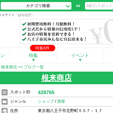
カテゴリ検索
or
ータルサイト「はちなび」
特集6件
ポン
特集
イベント
】根来商店
>>
ブログ一覧
根来商店
428765
スポットID
ジャンル
ショップ
/
酒屋
住所
東京都八王子市北野町５５７－１７