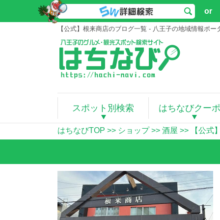
or
【公式】根来商店のブログ一覧 - 八王子の地域情報ポ
スポット別検索
はちなびクー
はちなびTOP
>>
ショップ
>>
酒屋
>>
【公式