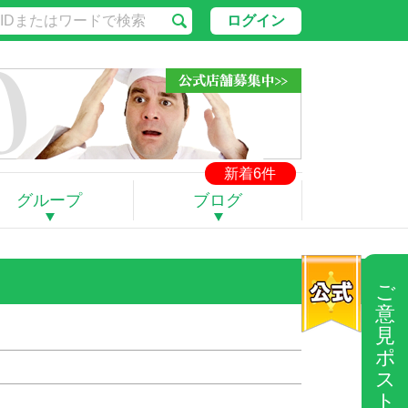
ログイン
新着6件
グループ
ブログ
ご
意
見
ポ
ス
ト