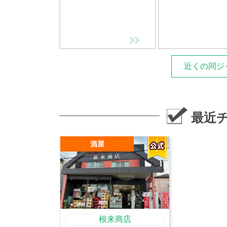
近くの同ジ
最近
酒屋
根来商店