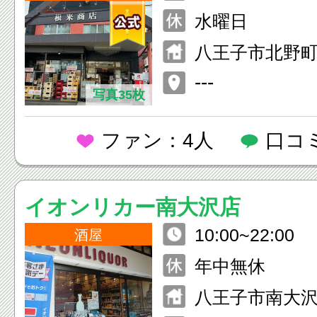
0:00～19:00
水曜日
八王子市北野
---
写真35枚
ファン：4人
口コ
イオンリカー南大沢店
10:00~22:00
酒屋
年中無休
八王子市南大沢2