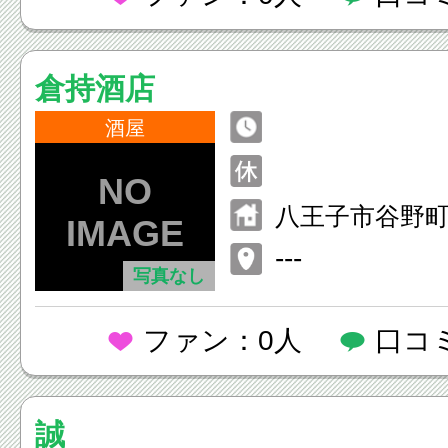
倉持酒店
酒屋
八王子市谷野
---
写真なし
ファン：0人
口コ
誠