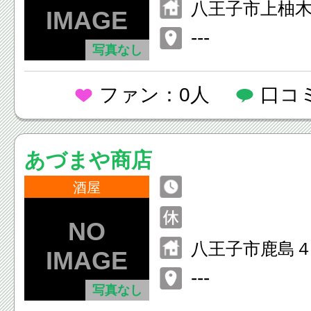
八王子市上柚木
---
写真なし
ファン：0人
口コ
あづまや商店
酒屋
八王子市鹿島
---
写真なし