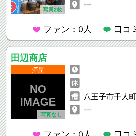
ストモール南
---
写真2枚
ファン：0人
口コ
田辺商店
酒屋
八王子市千人
---
写真なし
ファン：0人
口コ