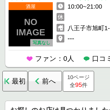
10:00~21:00
酒屋
八王子市旭町1-
子 北館1F
---
写真なし
ファン：0人
口コ
10ページ
最初
前へ
95
全
件