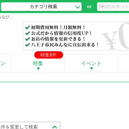
カテゴリ検索
or
ちなび」
特集6件
ポン
特集
イベント
。
条件を変更して検索