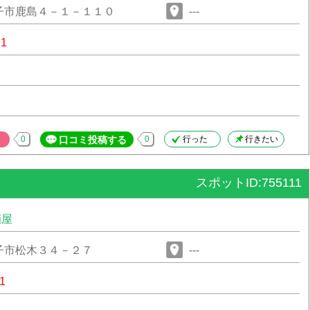
子市鹿島４－１－１１０
---
91
0
口コミ投稿する
0
行った
行きたい
スポットID:755111
酒屋
子市松木３４－２７
---
1