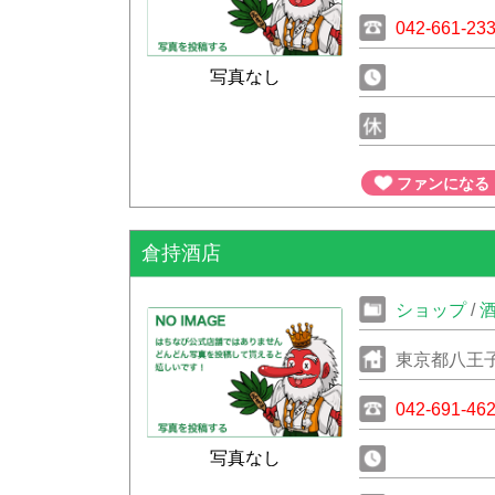
042-661-23
写真なし
ファンになる
倉持酒店
ショップ
/
東京都八王
042-691-46
写真なし