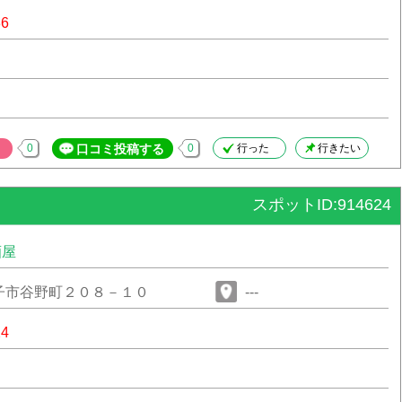
36
0
口コミ投稿する
0
行った
行きたい
スポットID:914624
酒屋
子市谷野町２０８－１０
---
24