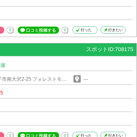
0
口コミ投稿する
0
行った
行きたい
スポットID:708175
酒屋
市南大沢2-25 フォレストモー
---
75
0
口コミ投稿する
0
行った
行きたい