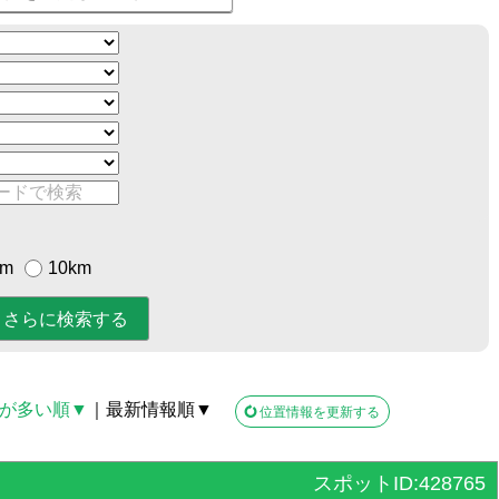
km
10km
が多い順▼
｜最新情報順▼
位置情報を更新する
スポットID:428765