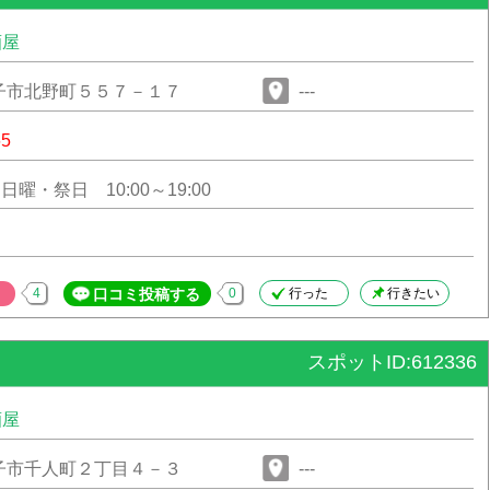
酒屋
子市北野町５５７－１７
---
65
00 日曜・祭日 10:00～19:00
4
口コミ投稿する
0
行った
行きたい
スポットID:612336
酒屋
子市千人町２丁目４－３
---