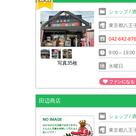
ショップ
/
東京都八王
042-642-87
9:00～19:
写真35枚
水曜日
ファンになる
田辺商店
ショップ
/
東京都八王