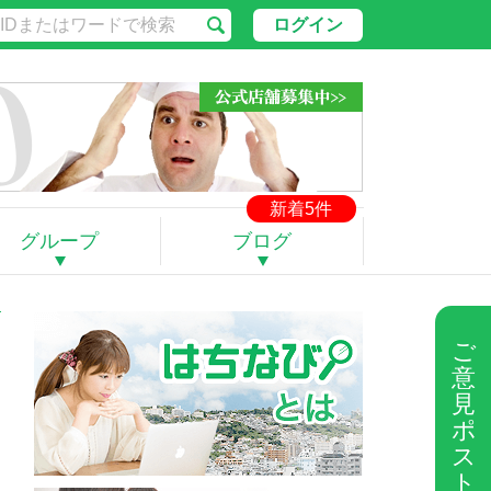
ログイン
新着5件
グループ
ブログ
ご
意
見
ポ
ス
ト