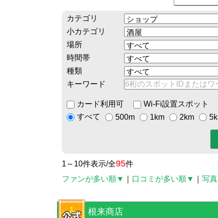
カテゴリ
小カテゴリ
場所
時間帯
種類
キーワード
カード利用可
Wi-Fi設置スポット
すべて
500m
1km
2km
5
95
1～10件表示/全
件
ファンが多い順▼
｜
口コミが多い順▼
｜
写真
根来商店