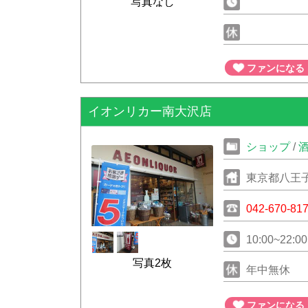
写真なし
ファンになる
イオンリカー南大沢店
ショップ
/
東京都八王子
ル南大沢
042-670-81
10:00~22:00
写真2枚
年中無休
ファンになる