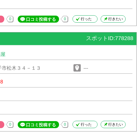
0
口コミ投稿する
0
行った
行きたい
スポットID:778288
酒屋
子市松木３４－１３
---
88
0
口コミ投稿する
0
行った
行きたい