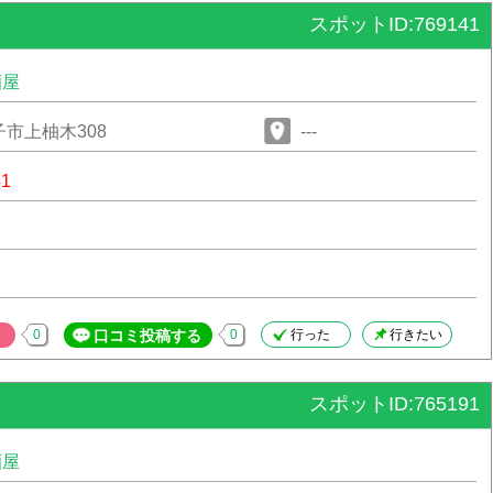
スポットID:769141
酒屋
市上柚木308
---
41
0
口コミ投稿する
0
行った
行きたい
スポットID:765191
酒屋