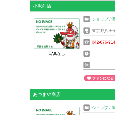
小沢商店
ショップ
/
東京都八王子
042-676-91
写真なし
ファンになる
あづまや商店
ショップ
/