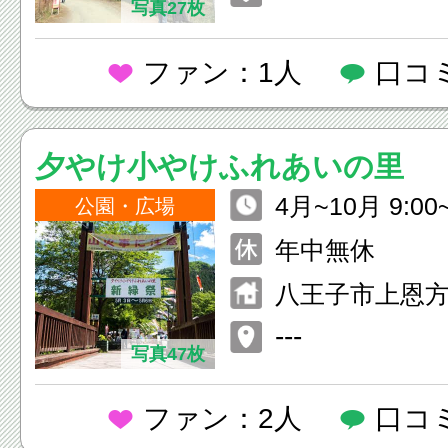
写真27枚
ファン：1人
口コ
夕やけ小やけふれあいの里
4月~10月 9:00~
公園・広場
3月 9:00~16
年中無休
は変更あり)
八王子市上恩方町
---
写真47枚
ファン：2人
口コ