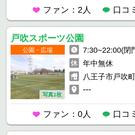
ファン：2人
口コ
戸吹スポーツ公園
7:30~22:00(閉
公園・広場
年中無休
八王子市戸吹町1
---
写真1枚
ファン：0人
口コ