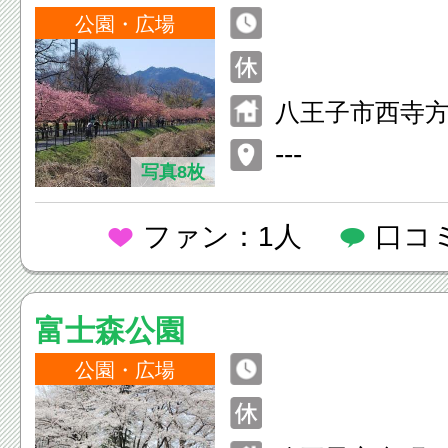
公園・広場
八王子市西寺方町
---
写真8枚
ファン：1人
口コ
富士森公園
公園・広場