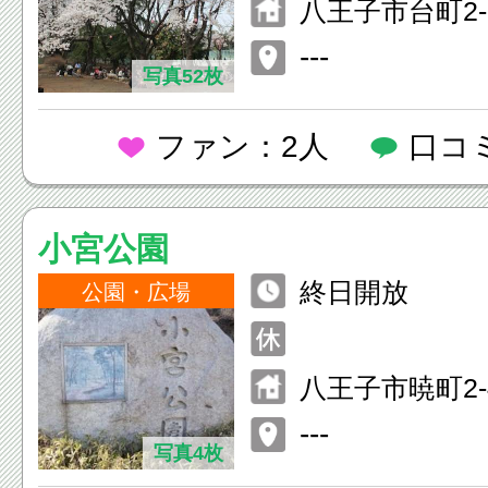
八王子市台町2-
---
写真52枚
ファン：2人
口コ
小宮公園
終日開放
公園・広場
八王子市暁町2-4
---
写真4枚