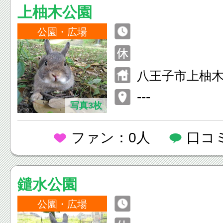
上柚木公園
公園・広場
八王子市上柚木2-
---
写真3枚
ファン：0人
口コ
鑓水公園
公園・広場