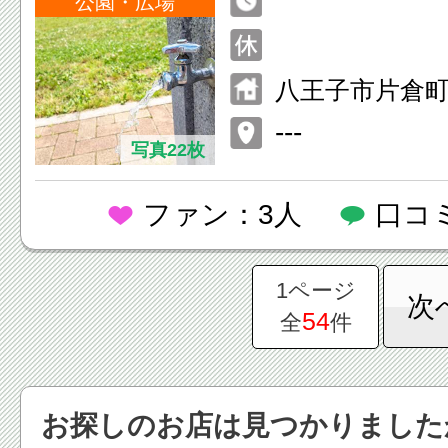
公園・広場
八王子市片倉町3
---
写真22枚
ファン：3人
口コ
1ページ
次
54
全
件
お探しのお店は見つかりました