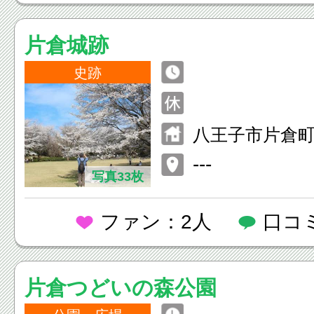
片倉城跡
史跡
八王子市片倉町2
---
写真33枚
ファン：2人
口コ
片倉つどいの森公園