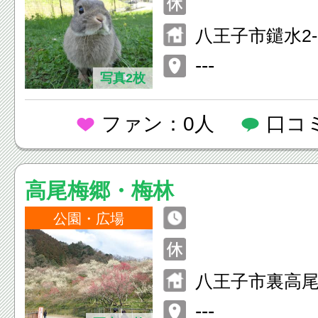
八王子市鑓水2-
---
写真2枚
ファン：0人
口コ
高尾梅郷・梅林
公園・広場
八王子市裏高
---