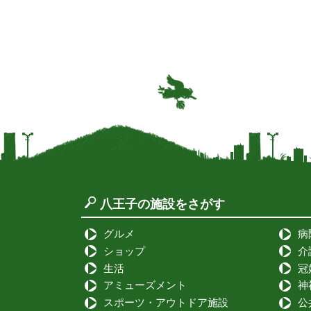
（車椅子専用）、南駐車場の4
箇所と広いのでお車の方も安
心です。 「片倉つどいの森公
園」は入場料、駐車料金が無
料なので...
八王子の施設をさがす
グルメ
病
ショップ
介
生活
冠
アミューズメント
神
スポーツ・アウトドア施設
公