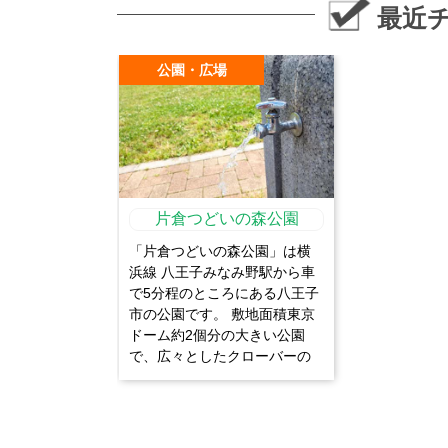
最近
公園・広場
片倉つどいの森公園
「片倉つどいの森公園」は横
浜線 八王子みなみ野駅から車
で5分程のところにある八王子
市の公園です。 敷地面積東京
ドーム約2個分の大きい公園
で、広々としたクローバーの
原っぱや昔の面影の残る樹林
地など、みどりに囲まれた豊
かな公園です。 駐車場は第1駐
車場、第2駐車場、第3駐車場