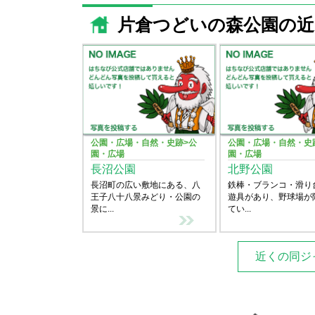
片倉つどいの森公園の
公園・広場・自然・史跡>公
公園・広場・自然・史
園・広場
園・広場
長沼公園
北野公園
長沼町の広い敷地にある、八
鉄棒・ブランコ・滑り
王子八十八景みどり・公園の
遊具があり、野球場が
景に...
てい...
近くの同ジ