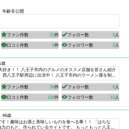
年齢非公開
ファン件数
23
件
フォロー数
0
人
口コミ件数
0
件
フォロワー数
0
人
1歳
大好き！！ 八王子市内のグルメのオススメ店舗を皆さん紹介
、西八王子駅周辺に出没中！ 八王子市内のラーメン屋を制…
ファン件数
58
件
フォロー数
8
人
口コミ件数
108
件
フォロワー数
10
人
46歳
です！趣味はお酒と美味しいものを食べる事！！ 「はちな
協力のもと、作られているサイトです。 もっともっと八王…