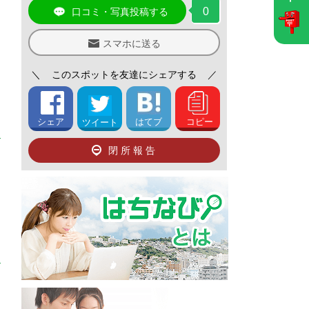
0
口コミ・写真投稿する
スマホに送る
＼
このスポットを友達にシェアする
／
シェア
はてブ
コピー
ツイート
閉所報告