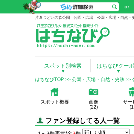
or
片倉つどいの森公園 - 公園・広場｜公園・広場・自然・
スポット別検索
はちなびクー
はちなびTOP
>>
公園・広場・自然・史跡
>>
スポット概要
画像
サー
(22)
(1
ファン登録してる人一覧
1～3件表示/全
3
件