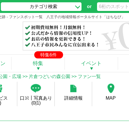
カテゴリ検索
or
史跡 - ファンスポット一覧 八王子の地域情報ポータルサイト「はちなび」
特集6件
ポン
特集
イベント
公園・広場
>>
片倉つどいの森公園
>> ファン一覧
ビス
口ｺﾐ｜写真あり
詳細情報
MAP
)
(0|1)