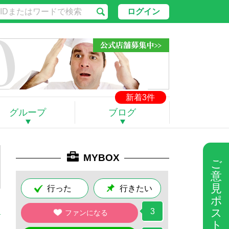
ログイン
新着3件
グループ
ブログ
MYBOX
ご
意
見
行った
行きたい
ポ
ス
3
ファンになる
ト