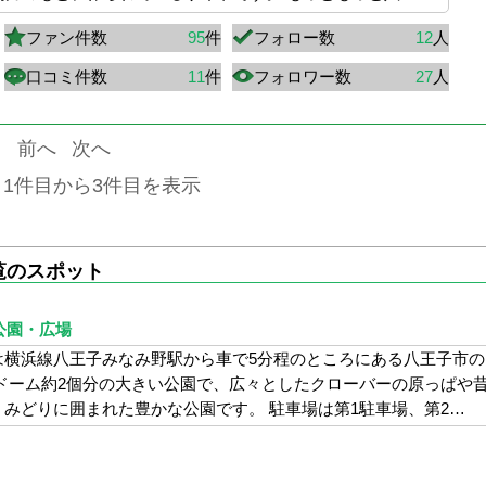
ファン件数
95
件
フォロー数
12
人
口コミ件数
11
件
フォロワー数
27
人
前へ
次へ
 1件目から3件目を表示
覧のスポット
公園・広場
は横浜線八王子みなみ野駅から車で5分程のところにある八王子市の
ドーム約2個分の大きい公園で、広々としたクローバーの原っぱや
みどりに囲まれた豊かな公園です。 駐車場は第1駐車場、第2…