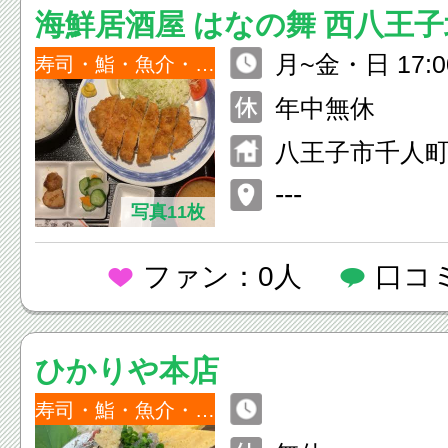
海鮮居酒屋 はなの舞 西八王
月~金・日 17:0
寿司・鮨・魚介・海鮮
O.2:00） 土・祝前日 17:00~
年中無休
翌5:00（L.O.4:
八王子市千人町2-
ビル1F
---
写真11枚
ファン：0人
口コ
ひかりや本店
寿司・鮨・魚介・海鮮