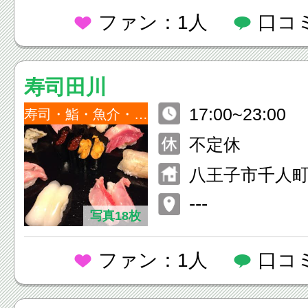
ファン：1人
口コ
寿司田川
17:00~23:00
寿司・鮨・魚介・海鮮
不定休
八王子市千人町1
ル2F
---
写真18枚
ファン：1人
口コ