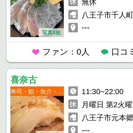
無休
八王子市千人町2
---
写真8枚
ファン：0人
口コ
喜奈古
11:30~22:00
寿司・鮨・魚介・海鮮
月曜日 第2火
八王子市元本郷町
---