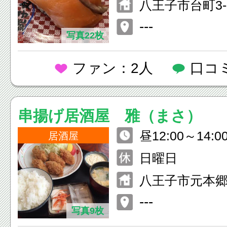
八王子市台町3-1
---
写真22枚
ファン：2人
口コ
串揚げ居酒屋 雅（まさ）
昼12:00～14:0
居酒屋
3:00
日曜日
八王子市元本郷町
ランビル202
---
写真9枚