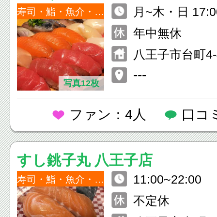
月~木・日 17:0
寿司・鮨・魚介・海鮮
土・祝前日 17:0
年中無休
八王子市台町4-4
ルム台町1F
---
写真12枚
ファン：4人
口コ
すし銚子丸 八王子店
11:00~22:00
寿司・鮨・魚介・海鮮
不定休