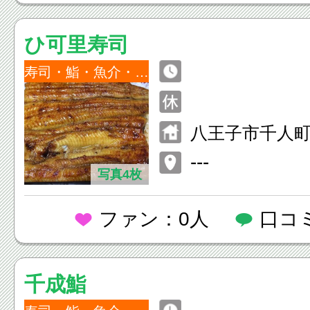
ひ可里寿司
寿司・鮨・魚介・海鮮
八王子市千人町1-
---
写真4枚
ファン：0人
口コ
千成鮨