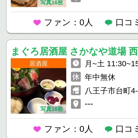
写真16枚
ファン：0人
口コ
まぐろ居酒屋 さかなや道場 
月~土 11:30~15
店
居酒屋
30） 月~日 16:00~翌3:00
年中無休
（L.O.2:00）
八王子市台町4-4
ル
---
写真16枚
ファン：0人
口コ