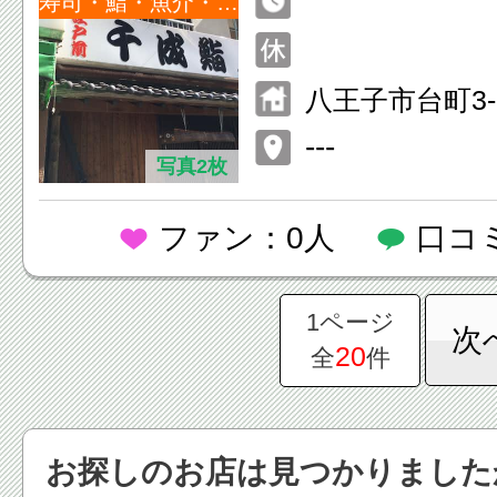
寿司・鮨・魚介・海鮮
八王子市台町3-2
---
写真2枚
ファン：0人
口コ
1ページ
次
20
全
件
お探しのお店は見つかりました