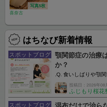
写真5枚
喜奈古
はちなび新着情報
スポットブログ
顎関節症の治療
か？
.Q. 食いしばりや顎
らえますか？A. は
投稿日：2026年08
ふじもり桜花
す。食いしばりや歯
けでなく首や肩の筋
スポットブログ
湿布だけで治ら