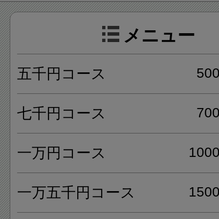
用途に合わせて様々なコース料
メニュー
れており、宴会や女子会にも最
5千円〜1万5千円コース、レデ
五千円コース
50
ス、鮨懐石と用途に合わせたコ
選ぶ事が出来ます。
七千円コース
70
また季節に合わせ、様々な料理
一万円コース
100
います。
季節によってトロの冷しゃぶ
一万五千円コース
150
い等、珍しい品々に出会える事