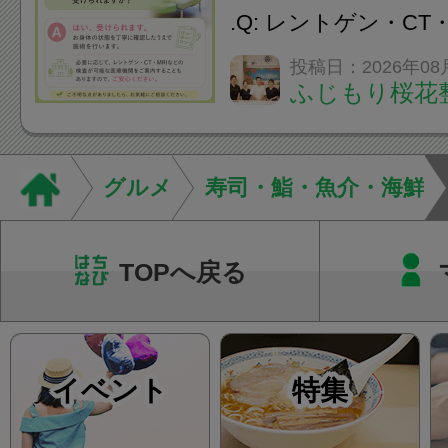
をご提案します。.#肩こ
.Q: レントゲン・CT
いなくても施術は受
投稿日：2026年08
ふじもり桜花
A: はい、受けられ
態を丁寧に確認した
います。必要に応じ
グルメ
寿司・鮨・魚介・海鮮
ン・CT・MRIなどの検.
TOPへ戻る
イベント
特集