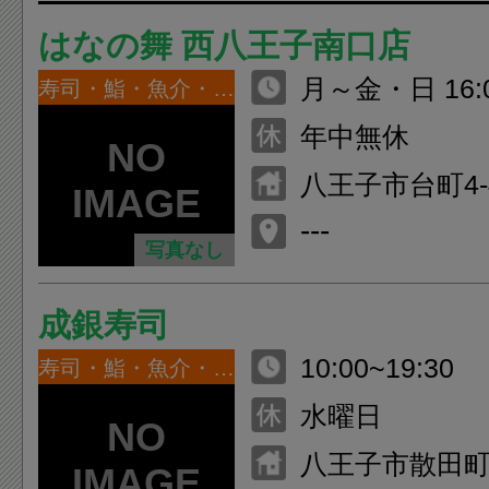
はなの舞 西八王子南口店
月～金・日 16:0
寿司・鮨・魚介・海鮮
（L.O.2:00、
年中無休
00） 土・祝前日 
八王子市台町4-
00 （L.O.4:
ル
---
O.4:00）
写真なし
成銀寿司
10:00~19:30
寿司・鮨・魚介・海鮮
水曜日
八王子市散田町3-