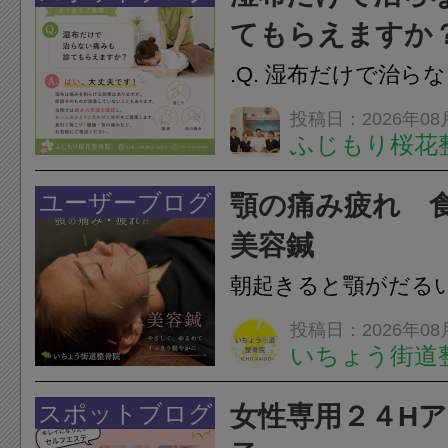
担をかけ、顎関節症
てもらえますか
つながることがあります
.Q. 湿布だけで治ら
らえますか？A. は
投稿日：2026年08
ふじもり桜花
湿布は痛みを和らげ
すが、原因そのもの
ユーザーブログ
顎の痛み疲れ 
いこともあります。
美容鍼
原因を確認し、お一人お
朝起きると顎がだる
ありませんか？無意
投稿日：2026年08
いちょう街道
は、顎の痛みや疲れ
フェイスラインの張
スポットブログ
女性専用２４H
のこわばり・頭痛や