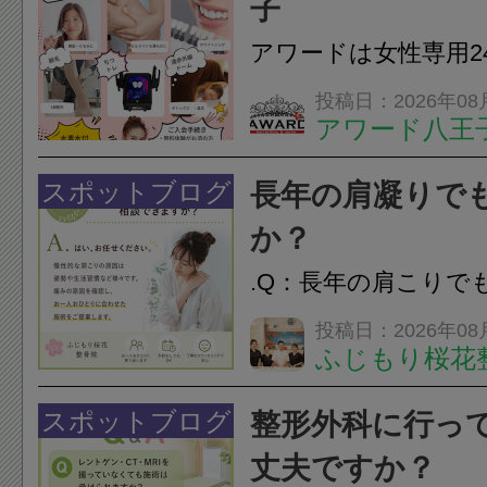
子
ながることがありま
アワードは女性専用2
は、...
フエステを 思いっ
投稿日：2026年08
アワード八王
開催中
24時間ジム&
脱毛
スポットブログ
長年の肩凝りで
か？
.Q：長年の肩こりで
か？A：はい、お任
投稿日：2026年08
ふじもり桜花
性的な肩こりの原因
慣など様々です。痛
スポットブログ
整形外科に行っ
し、お一人おひとり
丈夫ですか？