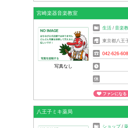
宮崎楽器音楽教室
生活
/
音楽
東京都八王
042-626-60
写真なし
ファンになる
八王子ミキ薬局
ショップ
/