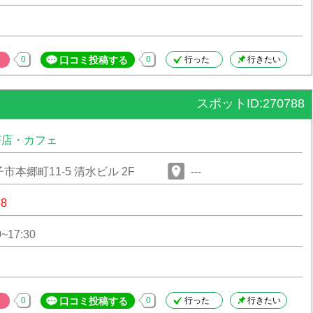
0
口コミ投稿する
0
行った
行きたい
スポットID:270788
茶店・カフェ
市本郷町11-5 清水ビル 2F
---
88
~17:30
0
口コミ投稿する
0
行った
行きたい