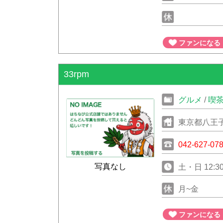
ファンになる
33rpm
グルメ
/
喫
東京都八王子
042-627-07
写真なし
土・日 12:30
月~金
ファンになる