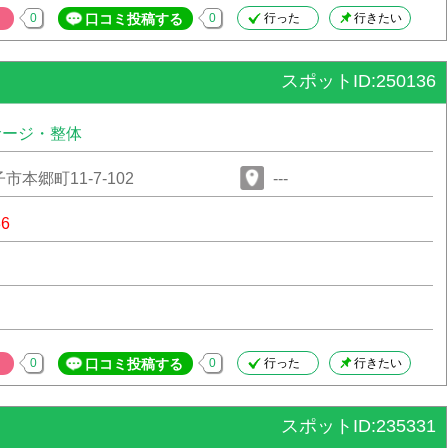
0
口コミ投稿する
0
行った
行きたい
スポットID:250136
サージ・整体
本郷町11-7-102
---
36
0
口コミ投稿する
0
行った
行きたい
スポットID:235331