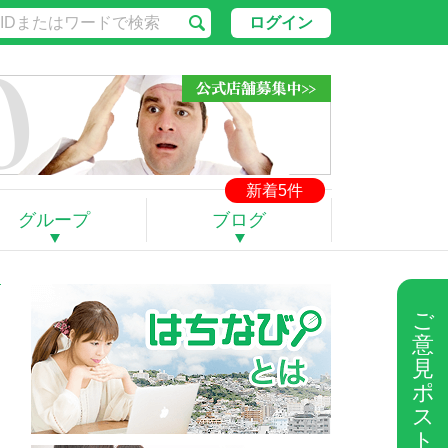
ログイン
新着5件
グループ
ブログ
ご
意
見
ポ
ス
ト