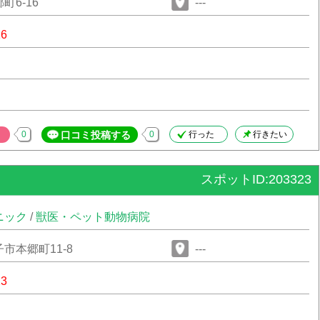
町6-16
---
16
0
口コミ投稿する
0
行った
行きたい
スポットID:203323
ニック
/
獣医・ペット動物病院
市本郷町11-8
---
23