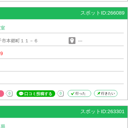
スポットID:266089
教室
子市本郷町１１－６
---
89
0
口コミ投稿する
0
行った
行きたい
スポットID:263301
薬局