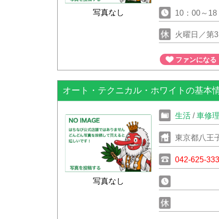
写真なし
10：00～18
火曜日／第
ファンになる
オート・テクニカル・ホワイトの基本
生活
/
車修
東京都八王
042-625-33
写真なし