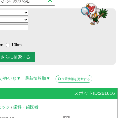
さらに絞り込む
km
10km
が多い順▼
｜
最新情報順▼
位置情報を更新する
スポットID:261616
ニック
/
歯科・歯医者