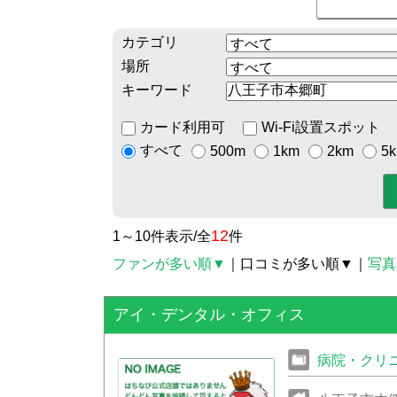
カテゴリ
場所
キーワード
カード利用可
Wi-Fi設置スポット
すべて
500m
1km
2km
5
12
1～10件表示/全
件
ファンが多い順▼
｜口コミが多い順▼
｜
写真
アイ・デンタル・オフィス
病院・クリ