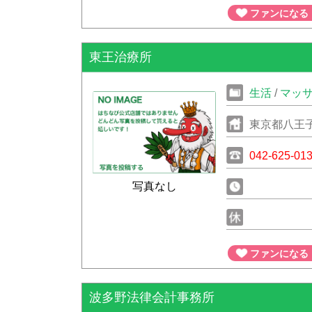
ファンになる
東王治療所
生活
/
マッ
東京都八王子市
042-625-01
写真なし
ファンになる
波多野法律会計事務所