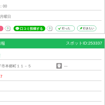
：00
3月曜日
0
口コミ投稿する
0
行った
行きたい
スポットID:253337
情報
理
子市本郷町１１－５
---
37