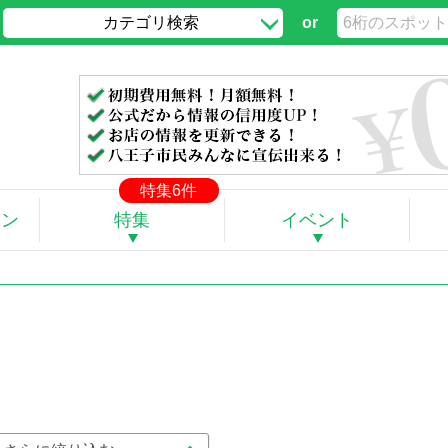
カテゴリ検索
or
」
特集6件
ポン
特集
イベント