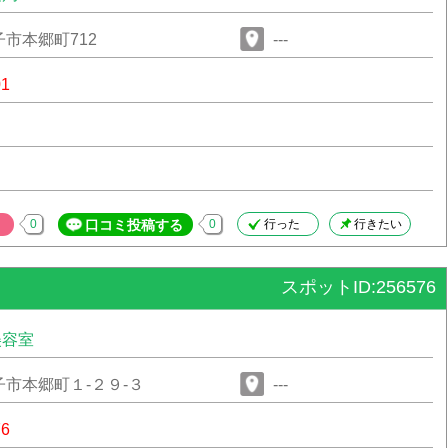
市本郷町712
---
01
0
口コミ投稿する
0
行った
行きたい
スポットID:256576
美容室
市本郷町１‐２９‐３
---
76