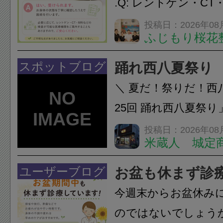
.Q: レントゲン・CT
いなくても施術は受
投稿日：2026年08
ふじもり桜花
A: はい、受けられ
態を丁寧に確認した
スポットブログ
踊れ西八夏祭り
います。必要に応じ
＼ 夏だ！祭りだ！西
ン・CT・MRIなどの検.
25回 踊れ西八夏祭
てくる！ 伝統の【阿
投稿日：2026年08
米蔵人 城定
情熱の【よさこいソ
結！数多くの団体が
ユーザーブログ
お盆も休まず診
店街を舞台に最高の演舞
今週末からお盆休み
のではないでしょう