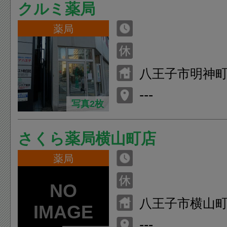
クルミ薬局
薬局
八王子市明神町4
---
写真2枚
さくら薬局横山町店
薬局
八王子市横山町1
---