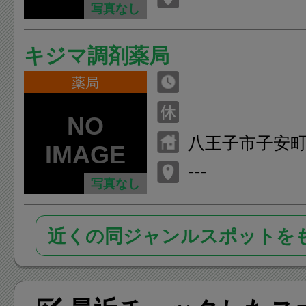
写真なし
キジマ調剤薬局
薬局
八王子市子安町2
---
写真なし
近くの同ジャンルスポットを