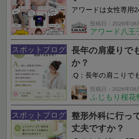
アワードは女性専用2
フエステを 思いっ
投稿日：2026年08
アワード八王
開催中
24時間ジム&
脱毛
スポットブログ
長年の肩凝りで
か？
.Q：長年の肩こりで
か？A：はい、お任
投稿日：2026年08
ふじもり桜花
性的な肩こりの原因
慣など様々です。痛
スポットブログ
整形外科に行っ
し、お一人おひとり
丈夫ですか？
をご提案します。.#肩こ