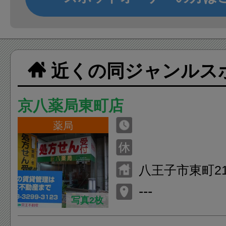
近くの同ジャンルス
京八薬局東町店
薬局
八王子市東町21
---
写真2枚