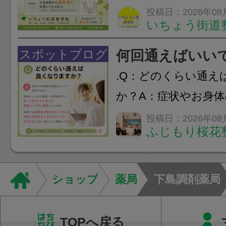
長時間の運転などで
投稿日：2026年08
いちょう街道
痛・足の疲れが出や
いちょう街道整骨院
スポットブログ
何回通えばいい
も通常通り診療して
.Q：どのくらい通え
みの...
か？A：症状やお身
異なります。初回に
投稿日：2026年08
ふじもり桜花
ご説明を行い、お一
った通院ペースをご
す。当院では回数券
ショップ
薬局
下島調剤薬局
て...
TOPへ戻る