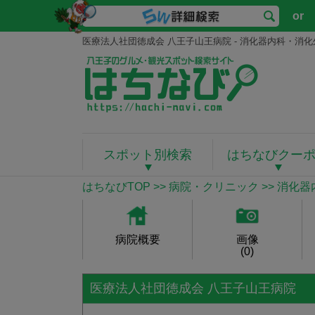
or
医療法人社団徳成会 八王子山王病院 - 消化器内科・消
スポット別検索
はちなびクー
はちなびTOP
>>
病院・クリニック
>>
消化器
病院概要
画像
(0)
医療法人社団徳成会 八王子山王病院