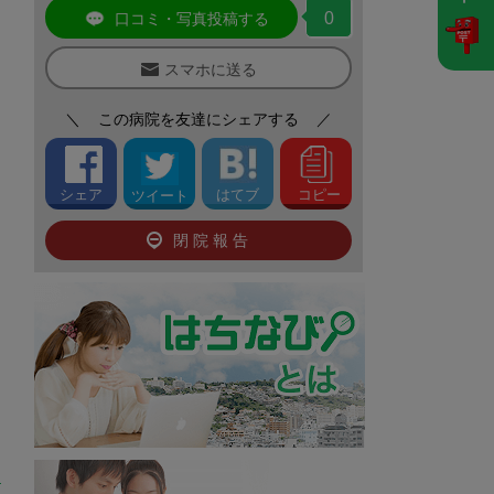
0
口コミ・写真投稿する
スマホに送る
＼
この病院を友達にシェアする
／
シェア
はてブ
コピー
ツイート
閉院報告