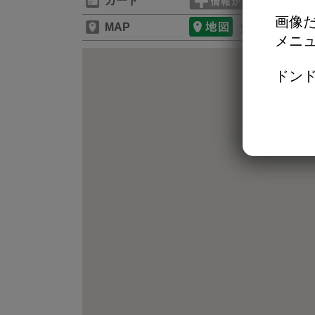
カード
画像だ
MAP
別のタブで開
メニ
ドンド