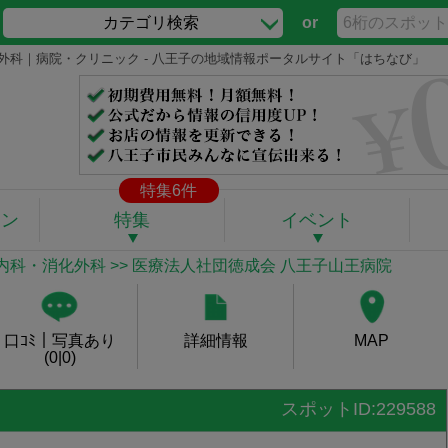
カテゴリ検索
or
化外科｜病院・クリニック - 八王子の地域情報ポータルサイト「はちなび」
特集6件
ポン
特集
イベント
内科・消化外科
>> 医療法人社団徳成会 八王子山王病院
口ｺﾐ｜写真あり
詳細情報
MAP
(0|0)
スポットID:229588