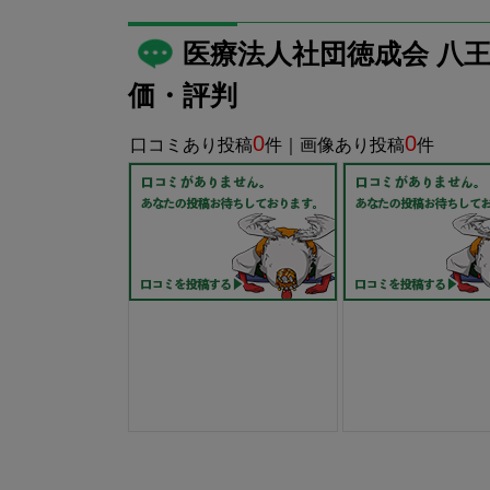
医療法人社団徳成会 八
価・評判
0
0
口コミあり投稿
件｜画像あり投稿
件