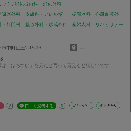
ニック
/
消化器内科・消化外科
呼吸器外科
皮膚科・アレルギー
循環器科・心臓血液外
科・肛門科
整形外科・形成外科
産婦人科
リハビリテー
中野山王2-15-16
---
88
際は「はちなび」を見たと言って貰えると嬉しいです
0
口コミ投稿する
0
行った
行きたい