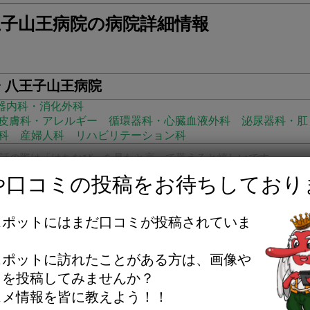
王子山王病院の病院詳細情報
 八王子山王病院
器内科・消化外科
皮膚科・アレルギー
循環器科・心臓血液外科
泌尿器科・肛
科
産婦人科
リハビリテーション科
話の際は「はちなび」を見たと言って貰えると嬉しいです
や口コミの投稿をお待ちしており
スポットにはまだ口コミが投稿されていま
子市中野山王2-15-16
。
スポットに訪れたことがある方は、画像や
ミを投稿してみませんか？
スメ情報を皆に教えよう！！