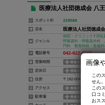
医療法人社団徳成会 八
229588
スポットID
医療法人社団徳成会
店名
病院・クリニック
/
消化
ジャンル
呼吸器科・呼吸器外科
門科
整形外科・形成外
042-622-9588
電話番号
※お電
画像
営業時間
定休日
この
住所
〒192-0042 東京都八王
せん
この
アクセス
口コ
駐車場
おス