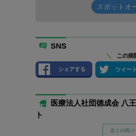
スポットオ
SNS
＼
この病
シェアする
ツイー
医療法人社団徳成会 八
ト
近くの同ジ