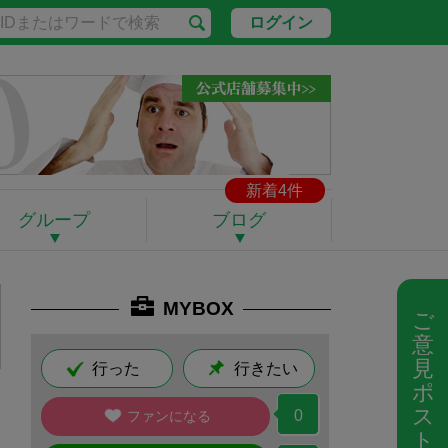
ログイン
新着4件
グループ
ブログ
MYBOX
ご
意
見
行った
行きたい
ポ
ス
0
ファンになる
ト