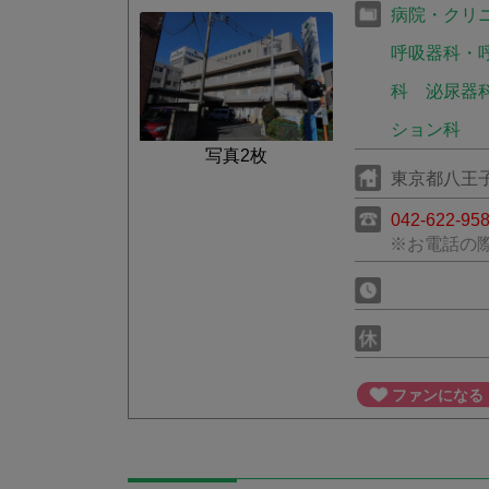
病院・クリ
呼吸器科・
科
泌尿器
ション科
写真2枚
東京都八王子市
042-622-95
※お電話の
ファンになる