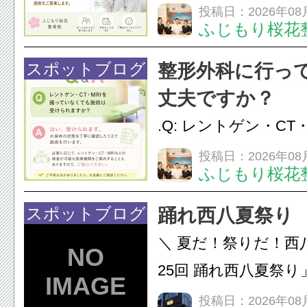
か？A：はい、お任
投稿日：2026年08
ふじもり桜花
性的な肩こりの原因
慣など様々です。痛
スポットブログ
整形外科に行っ
し、お一人おひとり
丈夫ですか？
をご提案します。.#肩こ
.Q: レントゲン・CT
いなくても施術は受
投稿日：2026年08
ふじもり桜花
A: はい、受けられ
態を丁寧に確認した
スポットブログ
踊れ西八夏祭り
います。必要に応じ
＼ 夏だ！祭りだ！西
ン・CT・MRIなどの検.
25回 踊れ西八夏祭
てくる！ 伝統の【阿
投稿日：2026年08