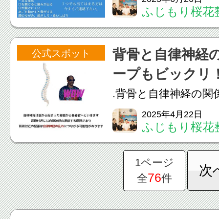
ふじもり桜花
て異なります。多く
（手術をしない）治
背骨と自律神経
公式スポット
す。以下に治療法を
ープもビックリ
とめます。⸻ 顎関
.背骨と自律神経の関
ごの関...
経の乱れは首や肩、
2025年4月22日
ふじもり桜花
くさせやすいです解
動をするのが1番です☝
1ページ
次
療法、加圧トレーニ
76
全
件
改善しませんか？.#美容