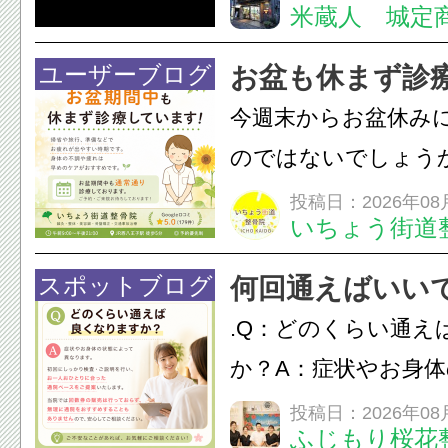
米蔵人 城定
情熱の【よさこいソ
結！数多くの団体が
ユーザーブログ
お盆も休まず診
店街を舞台に最高の演舞
今週末からお盆休み
のではないでしょう
長時間の運転などで
投稿日：2026年08
いちょう街道
痛・足の疲れが出や
いちょう街道整骨院
スポットブログ
何回通えばいい
も通常通り診療して
.Q：どのくらい通え
みの...
か？A：症状やお身
異なります。初回に
投稿日：2026年08
ふじもり桜花