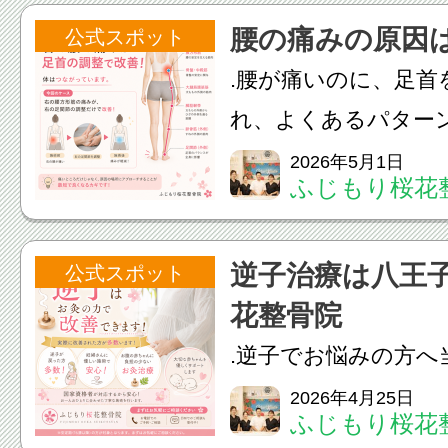
因がないこと、結構
腰の痛みの原因
公式スポット
たなら“首”と“腰”どっち
.腰が痛いのに、足首
れ、よくあるパター
患者様は右の腰の痛
2026年5月1日
ふじもり桜花
整だけで改善。原因は
でつながる“筋膜ライ
逆子治療は八王
公式スポット
だけやっても治らない
花整骨院
.逆子でお悩みの方へ
よる施術で実際に「
2026年4月25日
ふじもり桜花
という方が多数いら