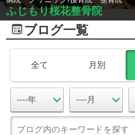
ふじもり桜花整骨院
ブログ一覧
全て
月別