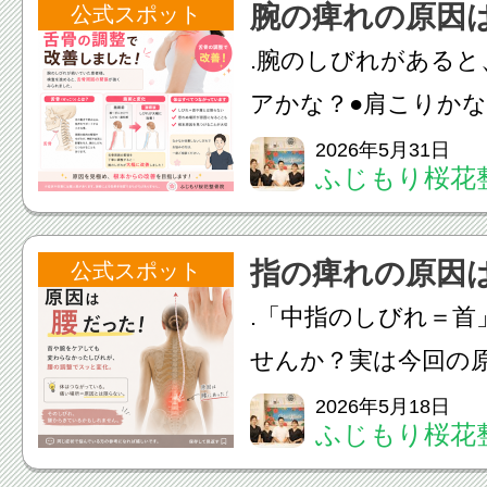
腕の痺れの原因
公式スポット
バランスが原因にな
.腕のしびれがあると
あります。原因をしっか
アかな？●肩こりかな
かな？と思う方が多
2026年5月31日
ふじもり桜花
はそれだけではあり
患者様は、腕のしび
指の痺れの原因
公式スポット
したが、検査を進めると
.「中指のしびれ＝首
せんか？実は今回の原
しても変わらなかっ
2026年5月18日
ふじもり桜花
の調整でスッと変化