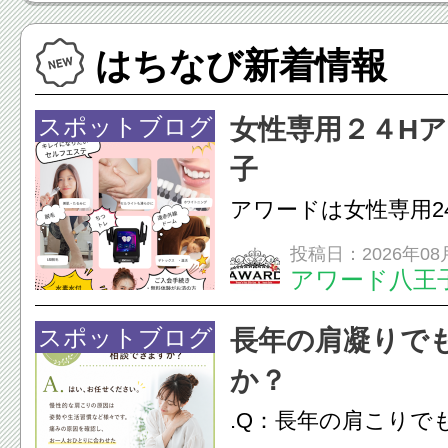
はちなび新着情報
スポットブログ
女性専用２４H
子
アワードは女性専用2
フエステを 思いっ
投稿日：2026年08
アワード八王
開催中
24時間ジム&
脱毛
スポットブログ
長年の肩凝りで
か？
.Q：長年の肩こりで