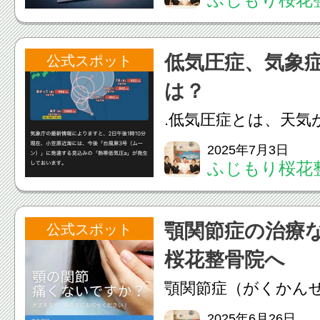
ても変わらなかった
は「手首」。実はカラ
低気圧症、気象
公式スポット
身が一本のラインで
は？
い場所＝悪い場所、とは
.低気圧症とは、天気
り、気圧が下がった
2025年7月3日
ふじもり桜花
が悪くなる状態のこ
他には、「気象病」
顎関節症の治療
公式スポット
も呼ばれています。
桜花整骨院へ
状 • 頭痛（特に片頭痛） 
顎関節症（がくかん
治療は、症状の原因
2025年6月26日