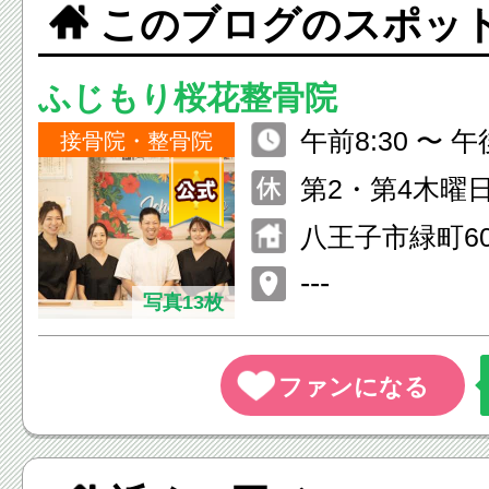
このブログのスポッ
ふじもり桜花整骨院
午前8:30 〜 午後2
接骨院・整骨院
祝日も休まず
第2・第4木曜
ます。
八王子市緑町60
ッジマンション
---
写真13枚