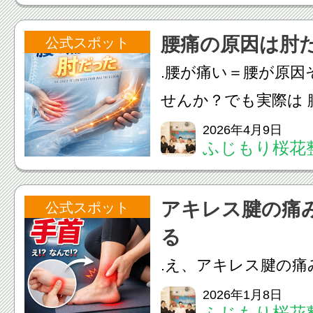
✨✔ 帝王切開をでき
腰痛の原因は肘
公式スポット
何かできることはな
.腰が痛い＝腰が原因
✔ できるだけ自然に戻
せんか？でも実際は 
わるケースは多いで
2026年4月9日
ふじもり桜花
トは 「小海（しょう
のポイントが 背中〜
アキレス腱の痛
公式スポット
ながっているだから 肘
る
.え、アキレス腱の痛
でした。ずっとアキ
2026年1月8日
ふじもり桜花