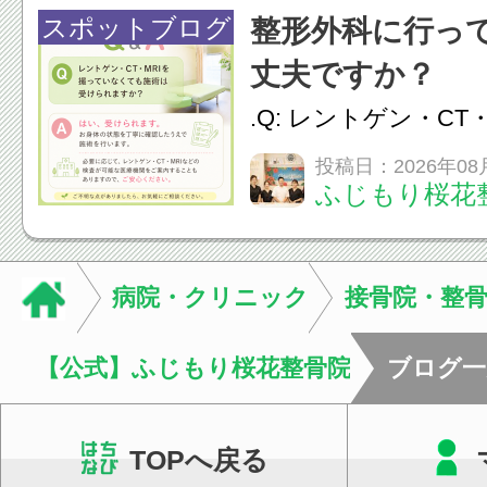
慣など様々です。痛
スポットブログ
整形外科に行っ
し、お一人おひとり
丈夫ですか？
をご提案します。.#肩こ
.Q: レントゲン・CT
いなくても施術は受
投稿日：2026年08
ふじもり桜花
A: はい、受けられ
態を丁寧に確認した
います。必要に応じ
病院・クリニック
接骨院・整
ン・CT・MRIなどの検.
【公式】ふじもり桜花整骨院
ブログ一
TOPへ戻る