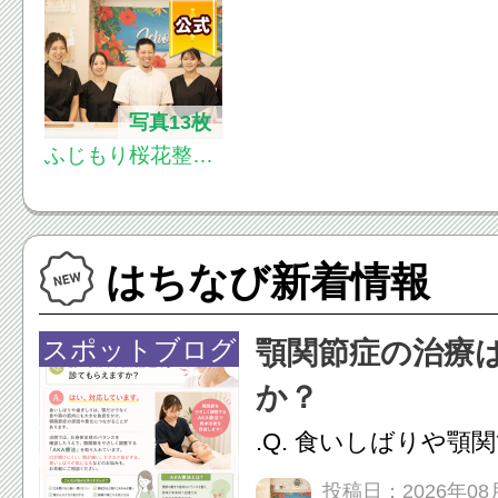
写真13枚
ふじもり桜花整骨
院
はちなび新着情報
スポットブログ
顎関節症の治療
か？
.Q. 食いしばりや顎
らえますか？A. は
投稿日：2026年08