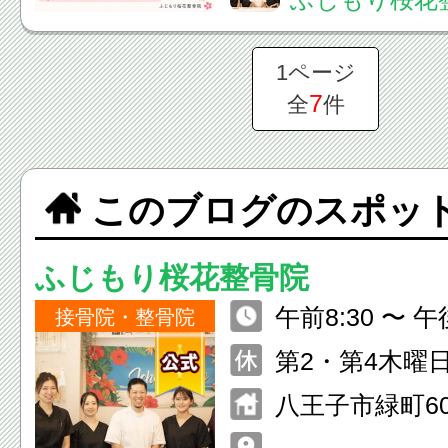
整だけで改善。原因は
でつながる“筋膜ライ
1ページ
だけやっても治らない
7
全
件
このブログのスポッ
ふじもり桜花整骨院
午前8:30 〜 午後2
接骨院・整骨院
祝日も休まず
第2・第4木曜
ます。
八王子市緑町60
ッジマンション
---