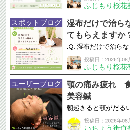
ふじもり桜花
す。食いしばりや歯
けでなく首や肩の筋
スポットブログ
湿布だけで治ら
担をかけ、顎関節症
てもらえますか
つながることがあります
.Q. 湿布だけで治ら
らえますか？A. は
投稿日：2026年08
ふじもり桜花
湿布は痛みを和らげ
すが、原因そのもの
ユーザーブログ
顎の痛み疲れ 
いこともあります。
美容鍼
原因を確認し、お一人お
朝起きると顎がだる
ありませんか？無意
投稿日：2026年08
いちょう街道