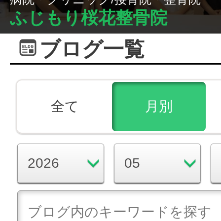
ふじもり桜花整骨院
ブログ一覧
全て
月別