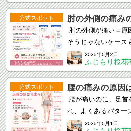
い。首や肩、背中を
肘の外側の痛み
公式スポット
も治りません。原因はお
.肘の外側が痛い＝原
そうじゃないケースも
回の原因は“内側の経
2026年5月2日
ふじもり桜花
の流れが滞ることで
出ている場所）に負
腰の痛みの原因
公式スポット
洋医学では「痛みの場所
.腰が痛いのに、足首
れ、よくあるパター
患者様は右の腰の痛
2026年5月1日
ふじもり桜花