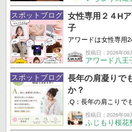
は、顎の痛みや疲れ
フェイスラインの張
スポットブログ
女性専用２４H
のこわばり・頭痛や
子
ながることがありま
アワードは女性専用2
は、...
フエステを 思いっ
投稿日：2026年08
アワード八王
開催中
24時間ジム&
脱毛
スポットブログ
長年の肩凝りで
か？
.Q：長年の肩こりで
か？A：はい、お任
投稿日：2026年08
ふじもり桜花
性的な肩こりの原因