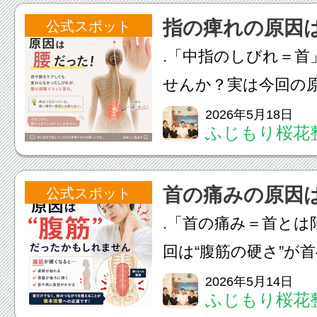
ることもあります。
指の痺れの原因
公式スポット
あるかも…」という
.「中指のしびれ＝首
軽にご相談ください！.
せんか？実は今回の原
しても変わらなかっ
2026年5月18日
ふじもり桜花
の調整でスッと変化
因がないこと、結構
首の痛みの原因
公式スポット
たなら“首”と“腰”どっち
.「首の痛み＝首とは
回は“腹筋の硬さ”が
いました。」.首を後
2026年5月14日
ふじもり桜花
出て、仰向けだと痛