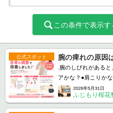
この条件で表示す
腕の痺れの原因
公式スポット
.腕のしびれがあると
アかな？●肩こりかな
かな？と思う方が多
2026年5月31日
ふじもり桜花
はそれだけではあり
患者様は、腕のしび