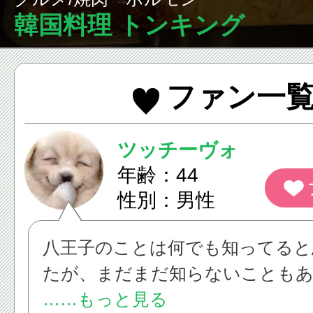
韓国料理 トンキング
ファン一
ツッチーヴォ
年齢：44
性別：男性
八王子のことは何でも知ってると
たが、まだまだ知らないことも
で・・・・。
……もっと見る