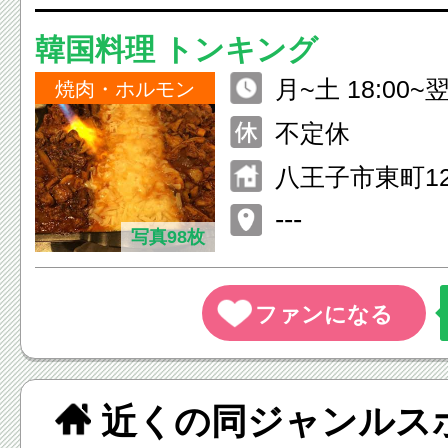
韓国料理 トンキング
月~土 18:00~翌5
焼肉・ホルモン
~24:00
不定休
八王子市東町12
子ビル2F
---
写真98枚
近くの同ジャンルス