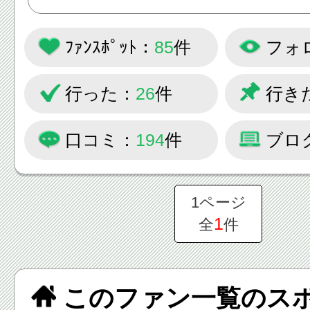
ﾌｧﾝｽﾎﾟｯﾄ：
85
件
フォ
行った：
26
件
行き
口コミ：
194
件
ブロ
1ページ
1
全
件
このファン一覧のス