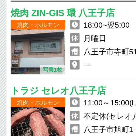
焼肉 ZIN‐GIS 環 八王子店
18:00~翌5:00
焼肉・ホルモン
月曜日
八王子市寺町51
ル ２Ｆ
---
写真1枚
トラジ セレオ八王子店
11:00～15:00(L.O
焼肉・ホルモン
00～22:00(L.O.
不定休(セレオ
る)
八王子市旭町1-