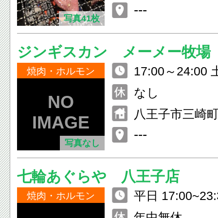
子 10F
---
写真41枚
ジンギスカン メーメー牧場
17:00～24:0
焼肉・ホルモン
時30分～ラン
なし
八王子市三崎町4
ビル1F
---
写真なし
七輪あぐらや 八王子店
平日 17:00~23
焼肉・ホルモン
00~ 23:30 日
年中無休