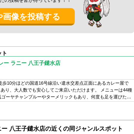
たの投稿を皆が待っています！！
や画像を投稿する
。
レー、タンドリーチキン、チキンマライティッカ、サラダ、
ー、紅茶などがありましたが、せっかくなのでマンゴーラッ
、フィルニの３種類があり、フィルニというのは初めて見た
ット
てというので、これもせっかくなので試してみることにしま
ー ラニー 八王子鑓水店
のタングリーカバブというチキンとチーズナンを注文。
徒歩10分ほどの国道16号線沿い遣水交差点正面にあるカレー屋で
したが・・・
分もあり、大人数でも安心してご来店いただけます。 メニューは44種
風ゴーヤチャンプルーやターメリックもあり、何度も足を運びた…
を見ながら待っていると、マンゴーラッシー、スープ、タン
ーなチキンでした。
ニー 八王子鑓水店の近くの同ジャンルスポット
大きなお皿で白米もきました。