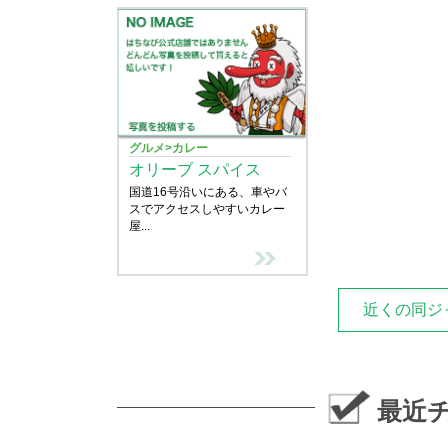
ライスはサフランライスだけだと思ってい
カレーは辛さを選べるのですが、5段階の
私たちには辛ウマと感じるちょうど良い辛
チーズナンがもっちりとしていて美味しか
最後にデザート。初めてのフィルニという
グルメ>カレー
ゼリーのような、プリンのようなデザート
オリーブ スパイス
国道16号沿いにある、車やバ
本格的なカレーやバングラデシュ料理が食
スでアクセスしやすいカレー
屋...
近くの同ジ
最近