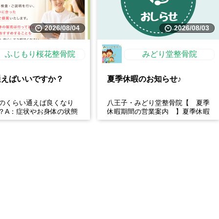
2026/08/04
2026/08/03
ふじもり桜花整骨院
みどり堂整骨院
通えばいいですか？
夏季休暇のお知らせ♪
どのくらい通えば良くなり
八王子・みどり堂整骨院【 夏季
？A：症状やお身体の状態
休暇期間の営業案内 】夏季休暇
て異なります。初回にしっ
期間の営業日・休診日をご案内し
査・ご説明を行い、...
ます。