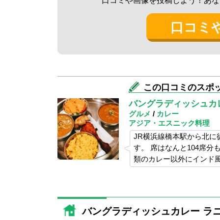
口コミや画像を投稿しよう！あな
ということになりました。
口コミ
まず、セットはチキンセットを選びました
内容はというと、チキンカレー、キーマカ
ライス、ナン、ドリンク、デザートです。
ドリンクはチャイや各種ジュース、コーヒ
シーに。
デザートはバニラアイス、マンゴープリン
この口コミのスポ
ので店員さんに聞いてみるとぜひ食べてみ
バングラディッシュカレ
した。
グルメ
/
カレー
アジア・エスニック料理
単品では、チキンスープと炭火焼き手羽元
JR横浜線橋本駅から北に
結局、多くなってしまったような気がしま
す。 席はなんと104席
類のカレー以外にインド
店内で流れる独特な（現地ドラマ？)映像
グリーカバブの順で運ばれてきました。
タングリーカバブはスパイシー＆ジューシ
次にセットが運ばれてきました。
バングラディッシュカレー ラ
トレーに乗ったサフランライスのほかに、