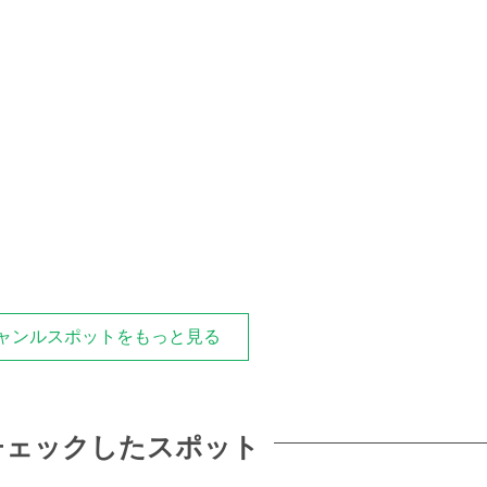
たので、ちょっとびっくり。
下から2番の普通にしました。
さでした。
ったです。
ものは、ココナッツ味のプルプル食感。
でした。私はココナッツが好きなので美味しく頂きました。
べたくなったらおススメのお店です！
ャンルスポットをもっと見る
チェックしたスポット