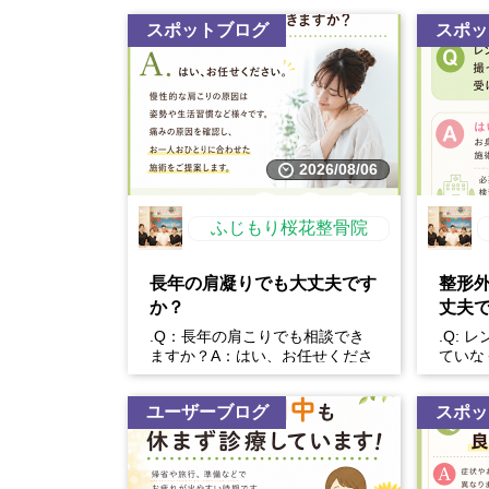
常にフレッシュで歯ごたえの
ある野菜を味わうことがで...
スポットブログ
スポッ
2026/08/06
ふじもり桜花整骨院
長年の肩凝りでも大丈夫です
整形
か？
丈夫
.Q：長年の肩こりでも相談でき
.Q: 
ますか？A：はい、お任せくださ
ていな
い。慢性的な肩こりの原因は姿勢
か？A
や生活習慣など様々です。...
身体の状
ユーザーブログ
スポッ