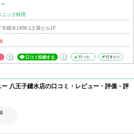
レー
スニック料理
市鑓水1406-1土屋ビル1F
88
0
口コミ投稿する
1
行った
行きたい
ニー 八王子鑓水店の口コミ・レビュー・評価・評
稿