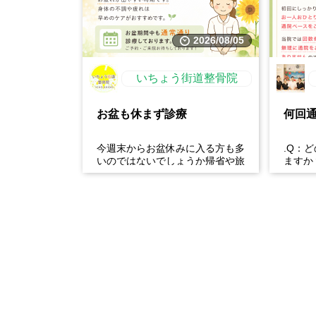
2026/08/05
いちょう街道整骨院
お盆も休まず診療
何回
今週末からお盆休みに入る方も多
.Q：
いのではないでしょうか帰省や旅
ますか
行、長時間の運転などで、肩こ
によっ
り・腰痛・足の疲れが出やす...
かり検