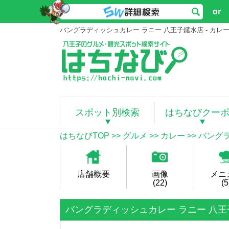
or
バングラディッシュカレー ラニー 八王子鑓水店 - カレ
スポット別検索
はちなびクー
はちなびTOP
>>
グルメ
>>
カレー
>>
バングラ
店舗概要
画像
メニ
(22)
(5
バングラディッシュカレー ラニー 八