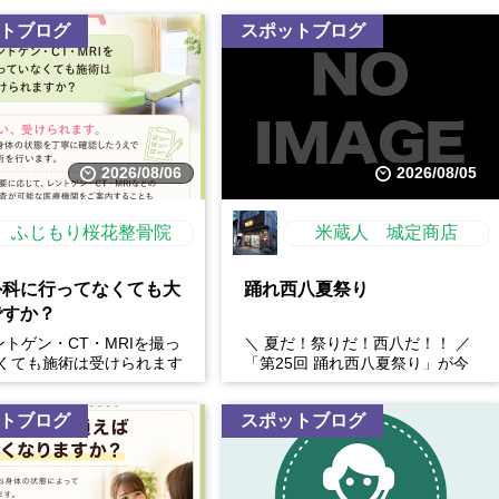
トブログ
スポットブログ
2026/08/06
2026/08/05
ふじもり桜花整骨院
米蔵人 城定商店
外科に行ってなくても大
踊れ西八夏祭り
ですか？
レントゲン・CT・MRIを撮っ
＼ 夏だ！祭りだ！西八だ！！ ／
くても施術は受けられます
「第25回 踊れ西八夏祭り」が今
: はい、受けられます。お
年もやってくる！ 伝統の【阿波
態を丁...
おどり】と、情熱の【...
トブログ
スポットブログ