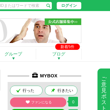
ログイン
新着5件
グループ
ブログ
MYBOX
ご
意
見
行った
行きたい
ポ
ス
0
ファンになる
ト