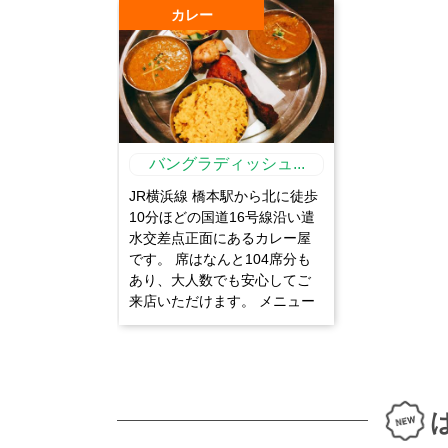
カレー
バングラディッシュ...
JR横浜線 橋本駅から北に徒歩
10分ほどの国道16号線沿い遣
水交差点正面にあるカレー屋
です。 席はなんと104席分も
あり、大人数でも安心してご
来店いただけます。 メニュー
は44種類のカレー以外にイン
ド風ゴーヤチャンプルーやタ
ーメリックもあり、何度も足
を運びたくなります。 カレー
はお客様の注文を受けてから
初めて野菜を切り出すので、