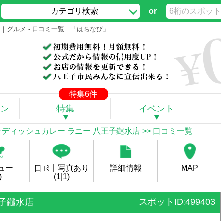
カテゴリ検索
or
ー｜グルメ - 口コミ一覧 「はちなび」
特集6件
ポン
特集
イベント
ディッシュカレー ラニー 八王子鑓水店
>> 口コミ一覧
ュー
口ｺﾐ｜写真あり
詳細情報
MAP
)
(1|1)
スポットID:499403
王子鑓水店