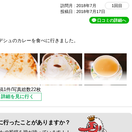
訪問月 : 2018年7月
1回目
投稿日 : 2018年7月17日
口コミの詳細へ
デシュのカレーを食べに行きました。
って知っていたのですが、なかなか入る機会がなく、やっと
シュっぽいTシャツや民族衣装のようなものが並べられ、販
稿1件/写真総数22枚
詳細を見に行く
が、フロアーと厨房にたくさんいて、皆さん本場の方たちで
に行ったことがありますか？
そうだったので、セットは一つにして、あとは単品で頼もう