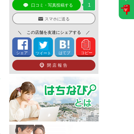
1
口コミ・写真投稿する
スマホに送る
＼
この店舗を友達にシェアする
／
シェア
はてブ
コピー
ツイート
閉店報告