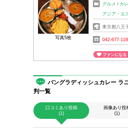
グルメ
/
カ
アジア・エ
東京都八王子
写真5枚
042-677-11
ファンになる
バングラディッシュカレー ラ
判一覧
口コミあり投稿
画像あり投
(1)
(1)