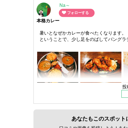
Na～
フォローする
本格カレー
暑いとなぜかカレーが食べたくなります。
ということで、少し足をのばしてバングラ
１６号沿いにあるので、以前から何度も通
行くことができました。
まず入り口を入ると、インドやバングラデ
売されているようでした。
そしてその次の扉で店内に入ります。
投
店内はとても広々としていました。
店員さんも何人かは数えられませんでした
した。
とても元気な声で迎えてくれました。
あなたもこのスポット
ディナーのセットはランチと違って量が多