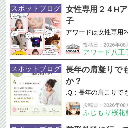
フェイスラインの張
スポットブログ
女性専用２４H
のこわばり・頭痛や
子
ながることがありま
アワードは女性専用2
は、...
フエステを 思いっ
投稿日：2026年08
アワード八王
開催中
24時間ジム&
脱毛
スポットブログ
長年の肩凝りで
か？
.Q：長年の肩こりで
か？A：はい、お任
投稿日：2026年08
ふじもり桜花
性的な肩こりの原因
慣など様々です。痛