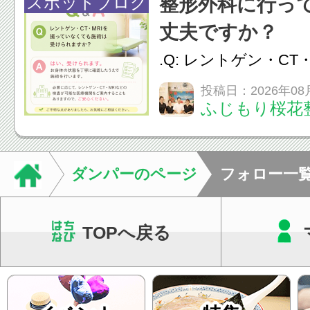
スポットブログ
整形外科に行っ
し、お一人おひとり
丈夫ですか？
をご提案します。.#肩こ
.Q: レントゲン・CT
いなくても施術は受
投稿日：2026年08
ふじもり桜花
A: はい、受けられ
態を丁寧に確認した
います。必要に応じ
ダンパーのページ
フォロー一
ン・CT・MRIなどの検.
TOPへ戻る