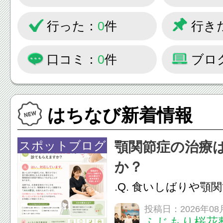
行った：
0
件
行き
口コミ：
0
件
ブロ
はちなび新着情報
スポットブログ
顎関節症の治療
か？
.Q. 食いしばりや顎
らえますか？A. は
投稿日：2026年08
ふじもり桜花