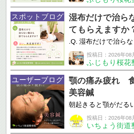
す。食いしばりや歯
けでなく首や肩の筋
スポットブログ
湿布だけで治ら
担をかけ、顎関節症
てもらえますか
つながることがあります
.Q. 湿布だけで治ら
らえますか？A. は
投稿日：2026年08
ふじもり桜花
湿布は痛みを和らげ
すが、原因そのもの
ユーザーブログ
顎の痛み疲れ 
いこともあります。
美容鍼
原因を確認し、お一人お
朝起きると顎がだる
ありませんか？無意
投稿日：2026年08
いちょう街道
は、顎の痛みや疲れ