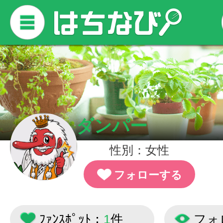
ダンパー
性別：女性
フォローする
ﾌｧﾝｽﾎﾟｯﾄ：
1
件
フォ