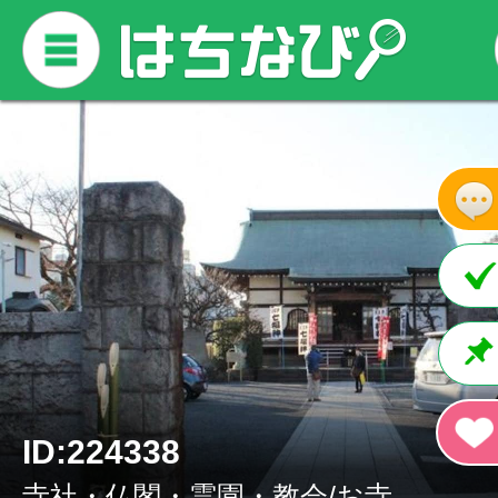
ID:224338
寺社・仏閣・霊園・教会/お寺