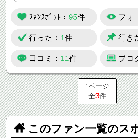
と、作られているサイトです。
ﾌｧﾝｽﾎﾟｯﾄ：
95
件
フォ
もっともっと八王子を皆さんに知
きたい！
行った：
1
件
行き
大盛り上がりの八王子のイベント
グルメ情報を発信していきます。
口コミ：
11
件
ブロ
皆様の情報もお待ちしています！
1ページ
3
全
件
このファン一覧のス