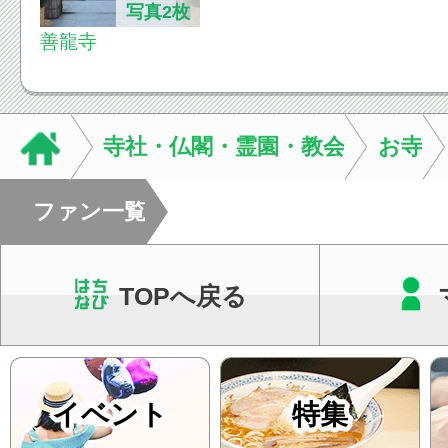
写真2枚
善龍寺
寺社・仏閣・霊園・教会
お寺
ファン一覧
TOPへ戻る
イベント
特集