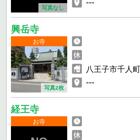
---
写真なし
興岳寺
お寺
八王子市千人町1
---
写真2枚
経王寺
お寺