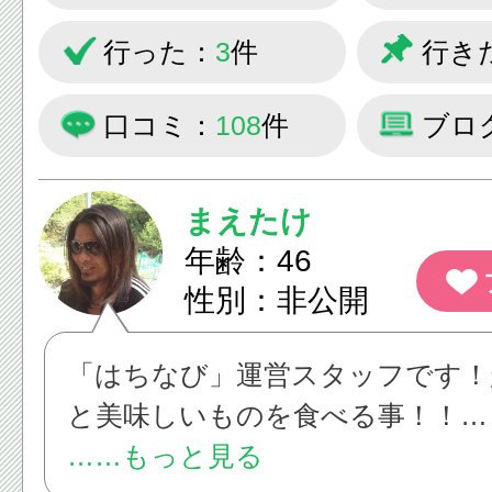
主に八王子駅、西八王子駅周辺に
行った：
3
件
行き
八王子市内のラーメン屋を制覇す
口コミ：
108
件
ブロ
まえたけ
年齢：46
性別：非公開
「はちなび」運営スタッフです！
と美味しいものを食べる事！！
「はちなび」は八王子市民皆様の
……もっと見る