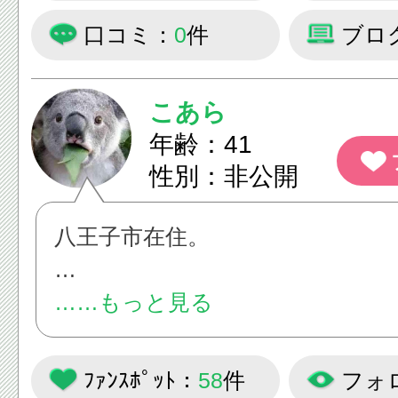
口コミ：
0
件
ブロ
こあら
年齢：41
性別：非公開
八王子市在住。
食べるのが大好き！！
……もっと見る
八王子市内のグルメのオススメ店
紹介したいです。
ﾌｧﾝｽﾎﾟｯﾄ：
58
件
フォ