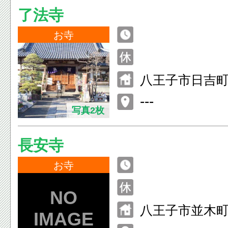
了法寺
お寺
八王子市日吉町2
---
写真2枚
長安寺
お寺
八王子市並木町