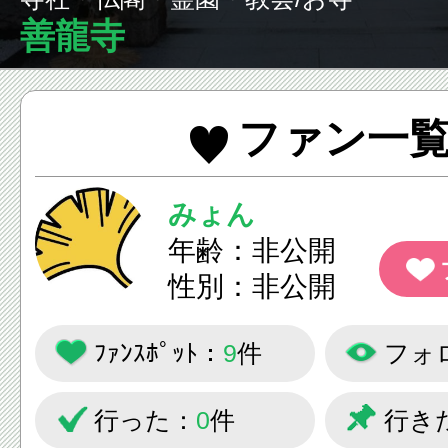
善龍寺
ファン一
みょん
年齢：非公開
性別：非公開
ﾌｧﾝｽﾎﾟｯﾄ：
9
件
フォ
行った：
0
件
行き