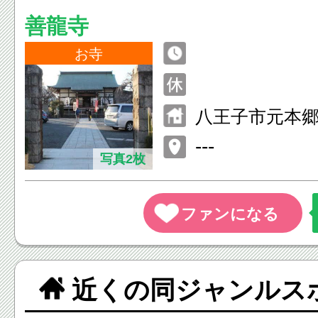
善龍寺
お寺
八王子市元本郷町
---
写真2枚
近くの同ジャンルス