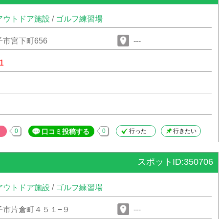
アウトドア施設
/
ゴルフ練習場
市宮下町656
---
1
0
口コミ投稿する
0
行った
行きたい
スポットID:350706
アウトドア施設
/
ゴルフ練習場
子市片倉町４５１−９
---