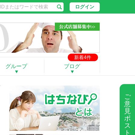
ログイン
新着4件
グループ
ブログ
ご
意
見
ポ
ス
ト