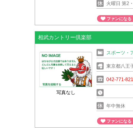
火曜日 第2
ファンになる
相武カントリー倶楽部
スポーツ・
東京都八王子
042-771-82
写真なし
年中無休
ファンになる