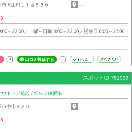
子市滝山町１丁目５８０
---
43
00～22:00／土曜～日曜 8:00～22:00／祝祭日 8:00～22:00
0
口コミ投稿する
0
行った
行きたい
スポットID:781933
アウトドア施設
/
ゴルフ練習場
子市中山４２０
---
33