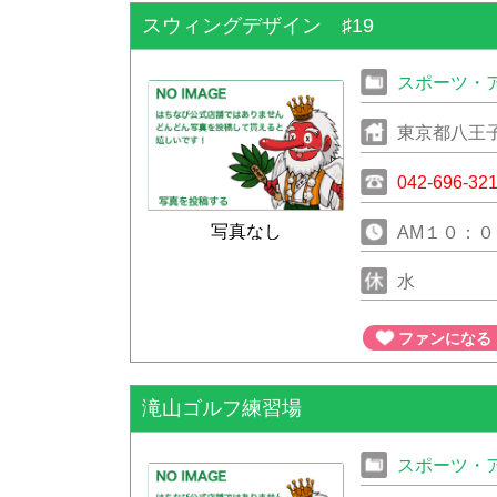
スウィングデザイン ♯19
スポーツ・
東京都八王子
042-696-32
写真なし
AM１０：０
水
ファンになる
滝山ゴルフ練習場
スポーツ・