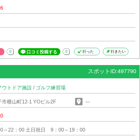
06
0
口コミ投稿する
0
行った
行きたい
スポットID:497790
アウトドア施設
/
ゴルフ練習場
横山町12-1 YOビル2F
---
90
0～22：00 土日祝日 9：00～19：00