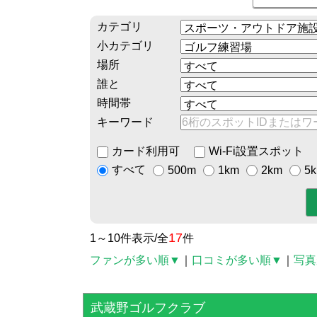
カテゴリ
小カテゴリ
場所
誰と
時間帯
キーワード
カード利用可
Wi-Fi設置スポット
すべて
500m
1km
2km
5
17
1～10件表示/全
件
ファンが多い順▼
｜
口コミが多い順▼
｜
写真
武蔵野ゴルフクラブ