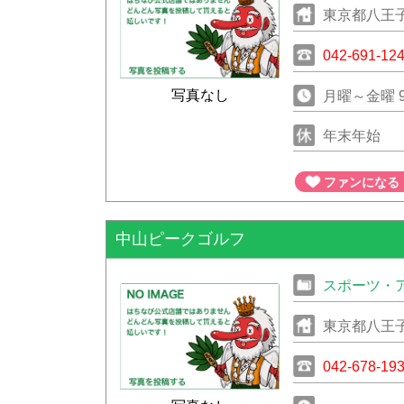
東京都八王
042-691-12
写真なし
月曜～金曜 9:
年末年始
ファンになる
中山ピークゴルフ
スポーツ・
東京都八王
042-678-19