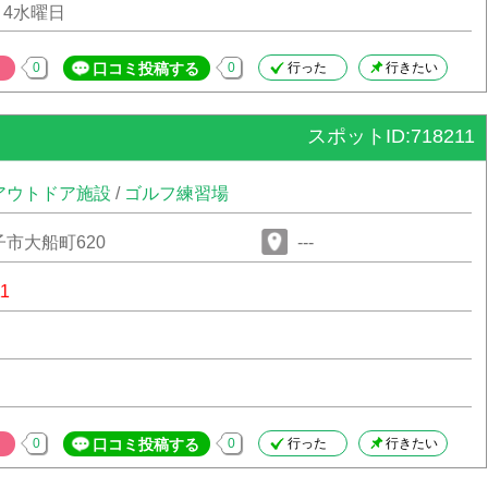
・4水曜日
0
口コミ投稿する
0
行った
行きたい
スポットID:718211
アウトドア施設
/
ゴルフ練習場
市大船町620
---
11
0
口コミ投稿する
0
行った
行きたい