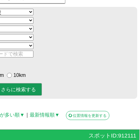
km
10km
が多い順▼
｜
最新情報順▼
位置情報を更新する
スポットID:912111