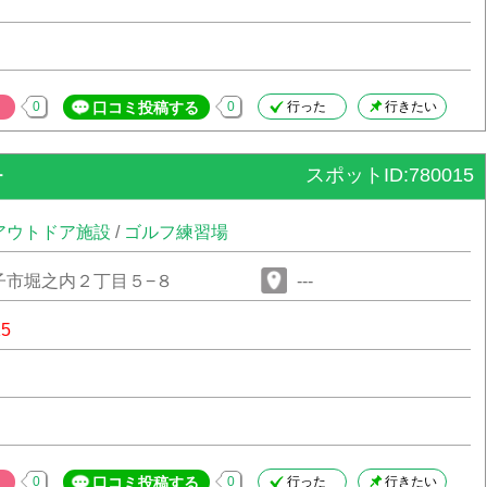
0
口コミ投稿する
0
行った
行きたい
スポットID:780015
ー
アウトドア施設
/
ゴルフ練習場
子市堀之内２丁目５−８
---
15
0
口コミ投稿する
0
行った
行きたい