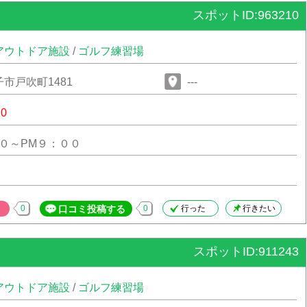
スポットID:963210
アウトドア施設
/
ゴルフ練習場
市戸吹町1481
---
10
０～PM９：００
0
口コミ投稿する
0
行った
行きたい
スポットID:911243
アウトドア施設
/
ゴルフ練習場