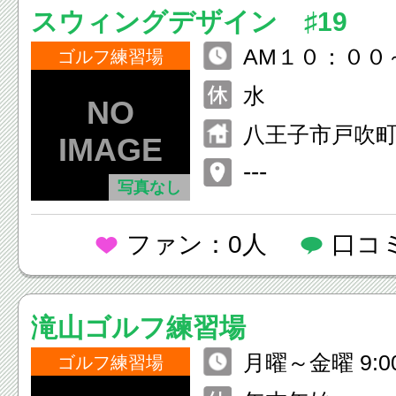
スウィングデザイン ♯19
AM１０：００
ゴルフ練習場
水
八王子市戸吹町1
---
写真なし
ファン：0人
口コ
滝山ゴルフ練習場
月曜～金曜 9:0
ゴルフ練習場
曜～日曜 8:00