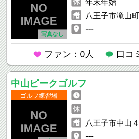
年末年始
日 8:00～22:00
八王子市滝山
---
写真なし
ファン：0人
口コ
中山ピークゴルフ
ゴルフ練習場
八王子市中山
---