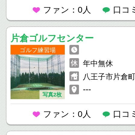
ファン：0人
口コ
片倉ゴルフセンター
ゴルフ練習場
年中無休
八王子市片倉町
---
写真2枚
ファン：0人
口コ