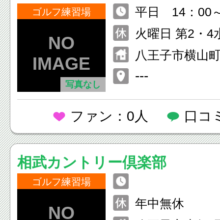
平日 14：00～
ゴルフ練習場
祝日 9：00～1
火曜日 第2・4
八王子市横山町1
2F
---
写真なし
ファン：0人
口コ
相武カントリー倶楽部
ゴルフ練習場
年中無休