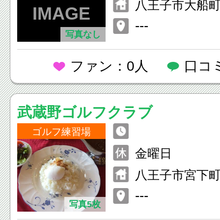
八王子市大船町
---
写真なし
ファン：0人
口コ
武蔵野ゴルフクラブ
ゴルフ練習場
金曜日
八王子市宮下町
---
写真5枚