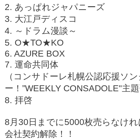
2. あっぱれジャパニーズ
3. 大江戸ディスコ
4. ～ドラム漫談～
5. O★TO★KO
6. AZURE BOX
7. 運命共同体
（コンサドーレ札幌公認応援ソン
ー！”WEEKLY CONSADOLE"主
8. 拝啓
8月30日までに5000枚売らなけ
会社契約解除！！