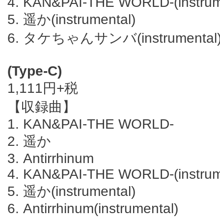
4. KAN&PAI-THE WORLD-(instrum
5. 遥か(instrumental)
6. タケちゃんサンバ(instrumental
(Type-C)
1,111円+税
【収録曲】
1. KAN&PAI-THE WORLD-
2. 遥か
3. Antirrhinum
4. KAN&PAI-THE WORLD-(instrum
5. 遥か(instrumental)
6. Antirrhinum(instrumental)