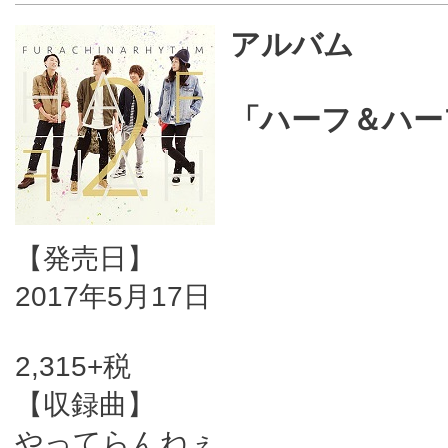
アルバム
「ハーフ＆ハー
【発売日】
2017年5月17日
2,315+税
【収録曲】
やってらんねぇ