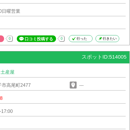
:30日曜営業
0
口コミ投稿する
0
行った
行きたい
スポットID:514005
お土産屋
市高尾町2477
---
18
17:00