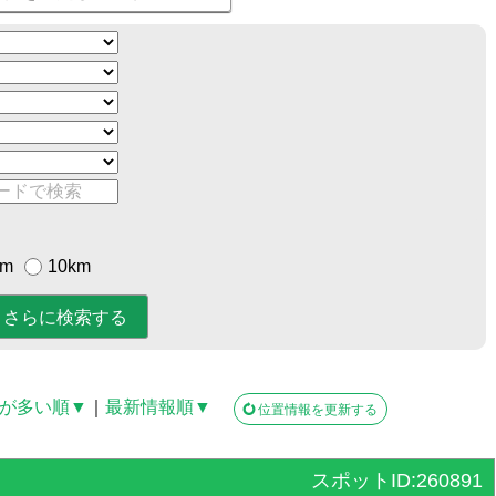
km
10km
が多い順▼
｜
最新情報順▼
位置情報を更新する
スポットID:260891