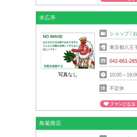
末広亭
ショップ
/
東京都八王
042-661-26
写真なし
10:00～16:0
不定休
ファンになる
鳥菊商店