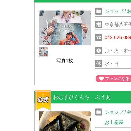
ショップ
/
東京都八王子
042-626-08
月・火・木~土 
写真1枚
水・日
ファンになる
おむすびらんち ぶうあ
ショップ
/
お土産屋