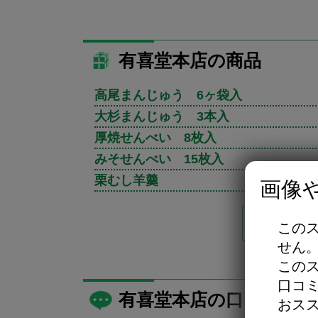
有喜堂本店の商品
高尾まんじゅう 6ヶ袋入
大杉まんじゅう 3本入
厚焼せんべい 8枚入
みそせんべい 15枚入
栗むし羊羹
画像
有喜堂本
この
せん
この
口コ
有喜堂本店の口コミ・レ
おス