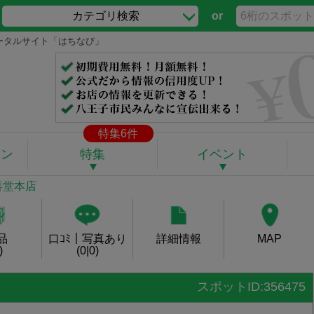
カテゴリ検索
or
ポータルサイト「はちなび」
特集6件
ポン
特集
イベント
喜堂本店
品
口ｺﾐ｜写真あり
詳細情報
MAP
)
(0|0)
スポットID:356475