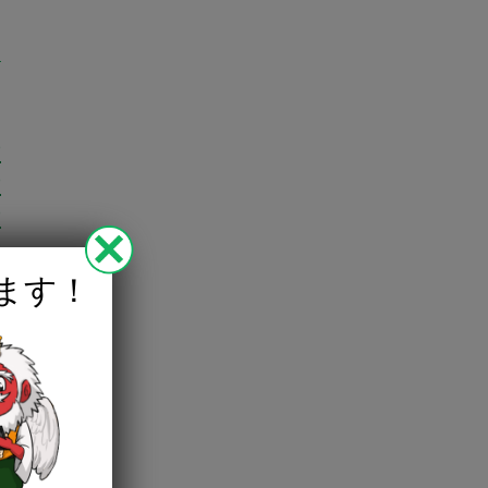
)
)
)
)
)
ます！