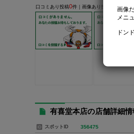
0
0
口コミあり投稿
件｜画像あり投稿
件
画像だ
メニ
ドンド
有喜堂本店の店舗詳細情
356475
スポットID