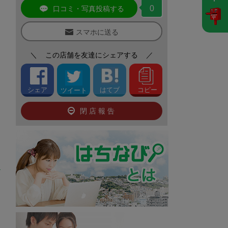
0
口コミ・写真投稿する
スマホに送る
＼
この店舗を友達にシェアする
／
シェア
はてブ
コピー
ツイート
閉店報告