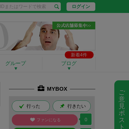
ログイン
新着4件
グループ
ブログ
MYBOX
ご
意
見
行った
行きたい
ポ
ス
0
ファンになる
ト