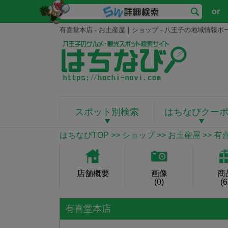
or
有喜堂本店 - お土産屋｜ショップ - 八王子の地域情報
スポット別検索
はちなびクー
はちなびTOP
>>
ショップ
>>
お土産屋
>> 有
店舗概要
画像
商
(0)
(6
有喜堂本店