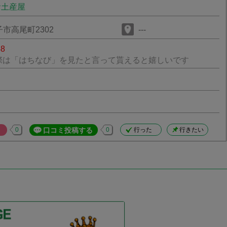
お土産屋
市高尾町2302
---
48
際は「はちなび」を見たと言って貰えると嬉しいです
0
口コミ投稿する
0
行った
行きたい