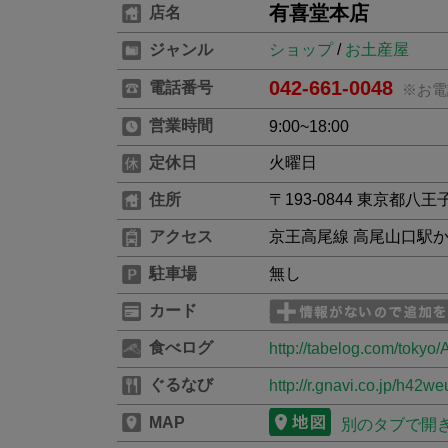
有喜堂本店
店名
ジャンル
ショップ
/
お土産屋
042-661-0048
電話番号
※お電
営業時間
9:00~18:00
定休日
火曜日
住所
〒193-0844 東京都八王
アクセス
京王高尾線 高尾山口駅か
駐車場
無し
カード
食べログ
http://tabelog.com/toky
ぐるなび
http://r.gnavi.co.jp/h42w
MAP
別のタブで開