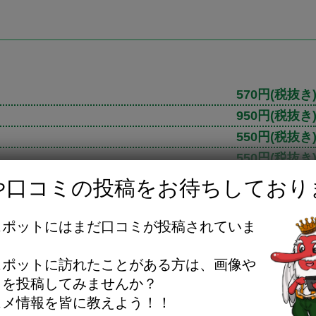
570円
(税抜き
950円
(税抜き
550円
(税抜き
550円
(税抜き
800円
(税抜き
や口コミの投稿をお待ちしており
店のメニューを全て見る
スポットにはまだ口コミが投稿されていま
。
スポットに訪れたことがある方は、画像や
ミを投稿してみませんか？
ビュー・評価・評判
スメ情報を皆に教えよう！！