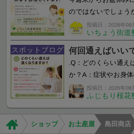
のではないでしょう
長時間の運転などで
投稿日：2026年08
いちょう街道
痛・足の疲れが出や
いちょう街道整骨院
スポットブログ
何回通えばいい
も通常通り診療して
.Q：どのくらい通え
みの...
か？A：症状やお身
異なります。初回に
投稿日：2026年08
ふじもり桜花
ご説明を行い、お一
った通院ペースをご
す。当院では回数券
ショップ
お土産屋
島田商店