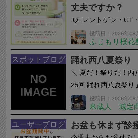
し、お一人おひとり
丈夫ですか？
をご提案します。.#肩こ
.Q: レントゲン・CT
いなくても施術は受
投稿日：2026年08
ふじもり桜花
A: はい、受けられ
態を丁寧に確認した
スポットブログ
踊れ西八夏祭り
います。必要に応じ
＼ 夏だ！祭りだ！西
ン・CT・MRIなどの検.
25回 踊れ西八夏祭
てくる！ 伝統の【阿
投稿日：2026年08
米蔵人 城定
情熱の【よさこいソ
結！数多くの団体が
ユーザーブログ
お盆も休まず診
店街を舞台に最高の演舞
今週末からお盆休み