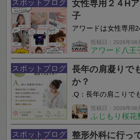
スポットブログ
女性専用２４H
子
アワードは女性専用2
フエステを 思いっ
投稿日：2026年08
アワード八王
開催中
24時間ジム&
脱毛
スポットブログ
長年の肩凝りで
か？
.Q：長年の肩こりで
か？A：はい、お任
投稿日：2026年08
ふじもり桜花
性的な肩こりの原因
慣など様々です。痛
スポットブログ
整形外科に行っ