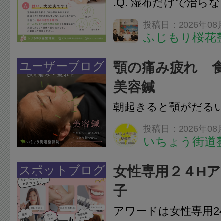
.Q. 湿布だけで治ら
らえますか？A. は
投稿日：2026年08
ふじもり桜花
湿布は痛みを和らげ
すが、原因そのもの
ユーザーブログ
顎の痛み疲れ 
いこともあります。
美容鍼
原因を確認し、お一人お
朝起きると顎がだる
ありませんか？無意
投稿日：2026年08
いちょう街道
は、顎の痛みや疲れ
フェイスラインの張
スポットブログ
女性専用２４H
のこわばり・頭痛や
子
ながることがありま
アワードは女性専用2