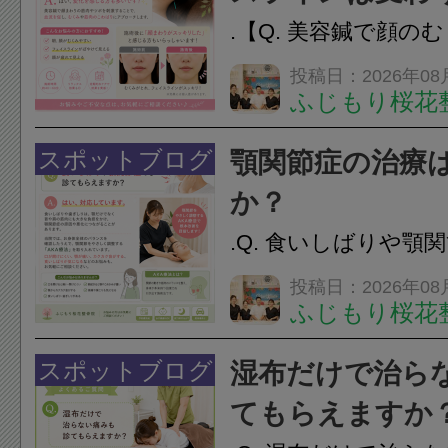
.【Q. 美容鍼で顔の
ラインは変わりますか
投稿日：2026年08
ふじもり桜花
変化を感じる方も多
で顔まわりの筋肉や
スポットブログ
顎関節症の治療
ことで、血流を促し
か？
のこわばりにアプローチ
.Q. 食いしばりや顎
らえますか？A. は
投稿日：2026年08
ふじもり桜花
す。食いしばりや歯
けでなく首や肩の筋
スポットブログ
湿布だけで治ら
担をかけ、顎関節症
てもらえますか
つながることがあります