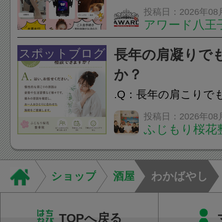
は、...
フエステを 思いっ
投稿日：2026年08
アワード八王
開催中
24時間ジム&
脱毛
スポットブログ
長年の肩凝りで
か？
.Q：長年の肩こりで
か？A：はい、お任
投稿日：2026年08
ふじもり桜花
性的な肩こりの原因
慣など様々です。痛
し、お一人おひとり
ショップ
酒屋
わかばやし
をご提案します。.#肩こ
TOPへ戻る