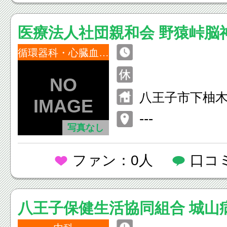
医療法人社団親和会 野猿峠脳
院
循環器科・心臓血液外科
八王子市下柚木1
---
写真なし
ファン：0人
口コ
八王子保健生活協同組合 城山