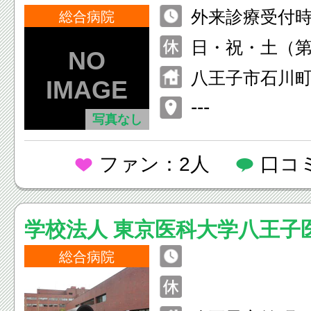
外来診療受付時間 
総合病院
0(診察開始8:30
日・祝・土（第
年始
八王子市石川町1
---
写真なし
ファン：2人
口コ
学校法人 東京医科大学八王子
ー
総合病院