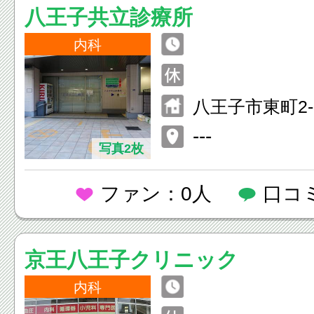
八王子共立診療所
内科
八王子市東町2-
---
写真2枚
ファン：0人
口コ
京王八王子クリニック
内科