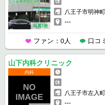
八王子市明神町4-
---
写真1枚
ファン：0人
口コ
山下内科クリニック
内科
八王子市左入町4
---