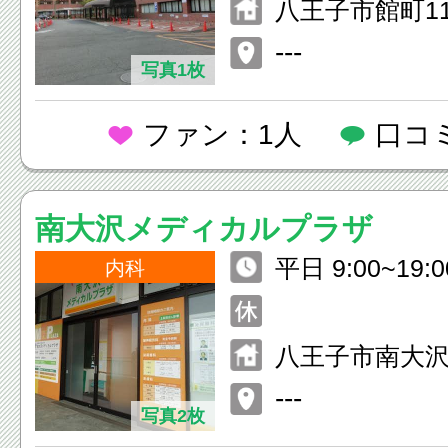
八王子市館町11
---
写真1枚
ファン：1人
口コ
南大沢メディカルプラザ
平日 9:00~19
内科
9:00~18:0
療日及び、受
八王子市南大沢2
ります。
ストモール南
---
写真2枚