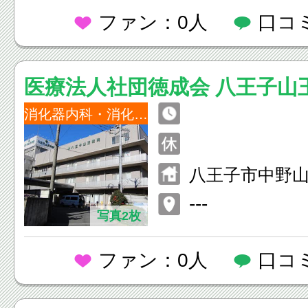
ファン：0人
口コ
医療法人社団徳成会 八王子山
消化器内科・消化外科
八王子市中野山王2
---
写真2枚
ファン：0人
口コ