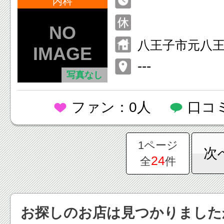
内科
八王子市元八王子町
---
写真なし
ファン：0人
口コ
1ページ
次
24
全
件
お探しのお店は見つかりました